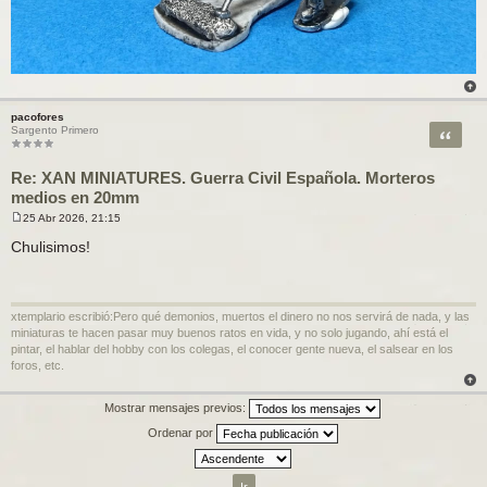
pacofores
Citar
Sargento Primero
Re: XAN MINIATURES. Guerra Civil Española. Morteros
medios en 20mm
25 Abr 2026, 21:15
M
e
Chulisimos!
n
s
a
j
e
xtemplario escribió:Pero qué demonios, muertos el dinero no nos servirá de nada, y las
miniaturas te hacen pasar muy buenos ratos en vida, y no solo jugando, ahí está el
pintar, el hablar del hobby con los colegas, el conocer gente nueva, el salsear en los
foros, etc.
Mostrar mensajes previos:
Ordenar por