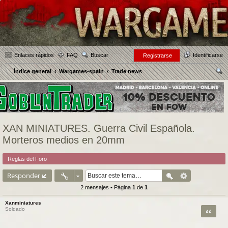
Enlaces rápidos
FAQ
Buscar
Identificarse
Registrarse
Índice general
Wargames-spain
Trade news
us
car
XAN MINIATURES. Guerra Civil Española.
Morteros medios en 20mm
Reglas del Foro
Responder
2 mensajes • Página
1
de
1
Xanminiatures
Citar
Soldado