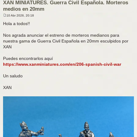
XAN MINIATURES. Guerra Civil Española. Morteros
medios en 20mm
10 Abr 2026, 20:18
M
e
Hola a todos!!
n
s
a
Nos agrada anunciar el estreno de morteros medianos para
j
nuestra gama de Guerra Civil Española en 20mm esculpidos por
e
XAN
Puedes encontrarlos aquí
https://www.xanminiatures.com/en/206-spanish-civil-war
Un saludo
XAN