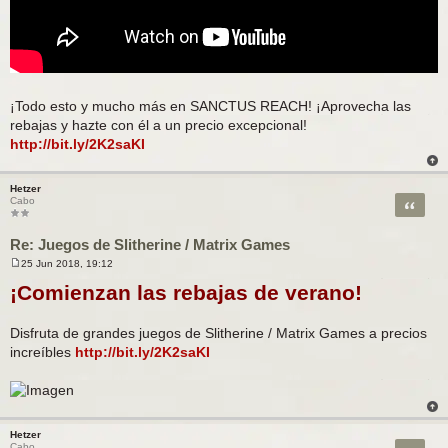
¡Todo esto y mucho más en SANCTUS REACH! ¡Aprovecha las
rebajas y hazte con él a un precio excepcional!
http://bit.ly/2K2saKI
Hetzer
Citar
Cabo
Re: Juegos de Slitherine / Matrix Games
25 Jun 2018, 19:12
M
e
¡Comienzan las rebajas de verano!
n
s
a
Disfruta de grandes juegos de Slitherine / Matrix Games a precios
j
e
increíbles
http://bit.ly/2K2saKI
Hetzer
Cabo