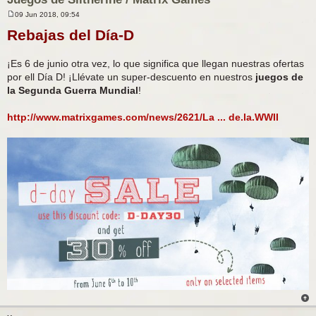
09 Jun 2018, 09:54
M
e
Rebajas del Día-D
n
s
a
¡Es 6 de junio otra vez, lo que significa que llegan nuestras ofertas
j
e
por ell Día D! ¡Llévate un super-descuento en nuestros
juegos de
la Segunda Guerra Mundial
!
http://www.matrixgames.com/news/2621/La ... de.la.WWII