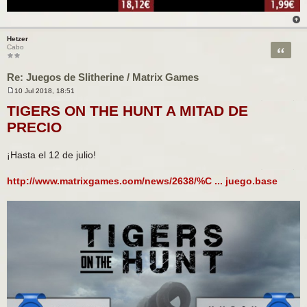
Hetzer
Citar
Cabo
Re: Juegos de Slitherine / Matrix Games
10 Jul 2018, 18:51
M
e
TIGERS ON THE HUNT A MITAD DE
n
s
PRECIO
a
j
e
¡Hasta el 12 de julio!
http://www.matrixgames.com/news/2638/%C ... juego.base