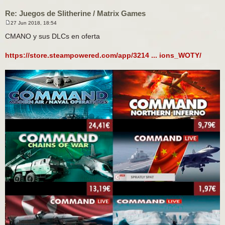
Re: Juegos de Slitherine / Matrix Games
27 Jun 2018, 18:54
M
e
CMANO y sus DLCs en oferta
n
s
a
https://store.steampowered.com/app/3214 ... ions_WOTY/
j
e