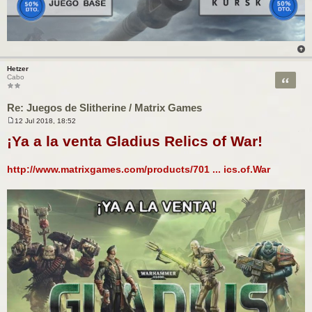
Hetzer
Citar
Cabo
Re: Juegos de Slitherine / Matrix Games
12 Jul 2018, 18:52
M
e
¡Ya a la venta Gladius Relics of War!
n
s
a
http://www.matrixgames.com/products/701 ... ics.of.War
j
e