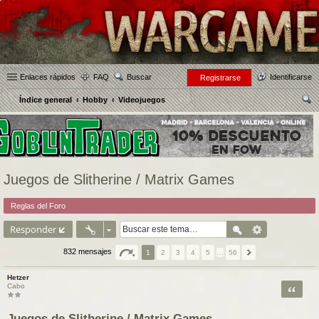
Enlaces rápidos
FAQ
Buscar
Identificarse
Registrarse
Índice general
Hobby
Videojuegos
us
car
Juegos de Slitherine / Matrix Games
Reglas del Foro
Responder
832 mensajes
1
2
3
4
5
…
56
Hetzer
Citar
Cabo
Juegos de Slitherine / Matrix Games