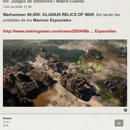
Re: Juegos de Slitherine / Matrix Games
02 Jul 2018, 17:59
M
e
Warhammer 40,000: GLADIUS RELICS OF WAR
. Así serán las
n
unidades de los
Marines Espaciales
s
a
j
http://www.matrixgames.com/news/2634/Wa ... Espaciales
e
Hetzer
Citar
Cabo