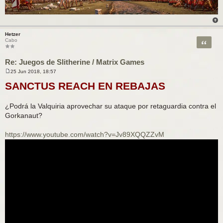
Hetzer
Citar
Cabo
Re: Juegos de Slitherine / Matrix Games
25 Jun 2018, 18:57
M
e
SANCTUS REACH EN REBAJAS
n
s
a
¿Podrá la Valquiria aprovechar su ataque por retaguardia contra el
j
e
Gorkanaut?
https://www.youtube.com/watch?v=Jv89XQQZZvM