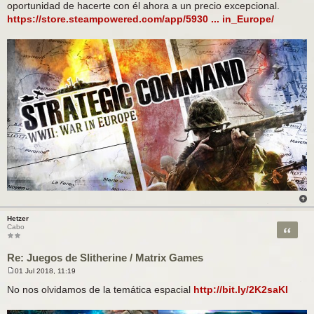
oportunidad de hacerte con él ahora a un precio excepcional.
https://store.steampowered.com/app/5930 ... in_Europe/
Hetzer
Citar
Cabo
Re: Juegos de Slitherine / Matrix Games
01 Jul 2018, 11:19
M
e
No nos olvidamos de la temática espacial
http://bit.ly/2K2saKI
n
s
a