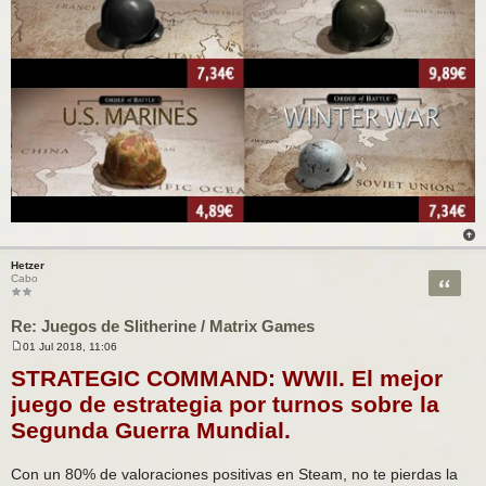
Hetzer
Citar
Cabo
Re: Juegos de Slitherine / Matrix Games
01 Jul 2018, 11:06
M
e
STRATEGIC COMMAND: WWII. El mejor
n
s
juego de estrategia por turnos sobre la
a
j
Segunda Guerra Mundial.
e
Con un 80% de valoraciones positivas en Steam, no te pierdas la