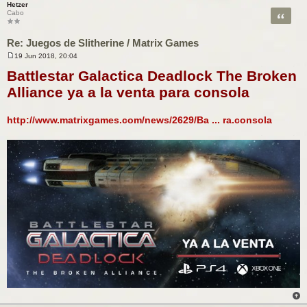
Hetzer
Citar
Cabo
Re: Juegos de Slitherine / Matrix Games
19 Jun 2018, 20:04
M
e
Battlestar Galactica Deadlock The Broken
n
s
Alliance ya a la venta para consola
a
j
e
http://www.matrixgames.com/news/2629/Ba ... ra.consola