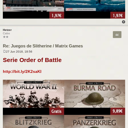
Hetzer
Citar
Cabo
Re: Juegos de Slitherine / Matrix Games
27 Jun 2018, 18:56
M
e
Serie Order of Battle
n
s
a
http://bit.ly/2K2saKI
j
e