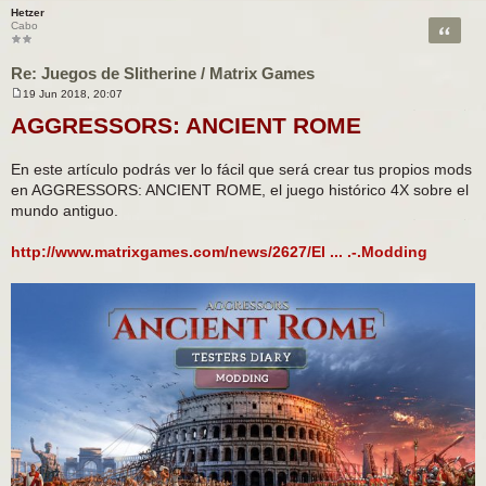
Hetzer
Citar
Cabo
Re: Juegos de Slitherine / Matrix Games
19 Jun 2018, 20:07
M
e
AGGRESSORS: ANCIENT ROME
n
s
a
En este artículo podrás ver lo fácil que será crear tus propios mods
j
e
en AGGRESSORS: ANCIENT ROME, el juego histórico 4X sobre el
mundo antiguo.
http://www.matrixgames.com/news/2627/El ... .-.Modding