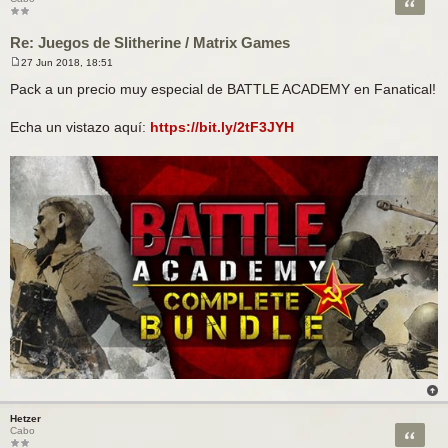
Citar
Re: Juegos de Slitherine / Matrix Games
27 Jun 2018, 18:51
M
e
Pack a un precio muy especial de BATTLE ACADEMY en Fanatical!
n
s
a
Echa un vistazo aquí:
https://bit.ly/2tF3JYH
j
e
Hetzer
Citar
Cabo