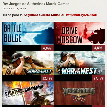
Re: Juegos de Slitherine / Matrix Games
02 Jul 2018, 18:08
M
e
Turno para la
Segunda Guerra Mundial
.
http://bit.ly/2K2saKI
n
s
a
j
e