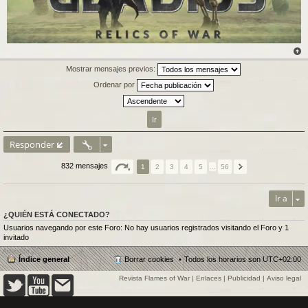
Mostrar mensajes previos:
Ordenar por
Responder
832 mensajes
1
2
3
4
5
…
56
Ir a
¿QUIÉN ESTÁ CONECTADO?
Usuarios navegando por este Foro: No hay usuarios registrados visitando el Foro y 1
invitado
Índice general
Borrar cookies
Todos los horarios son
UTC+02:00
Revista Flames of War
|
Enlaces
|
Publicidad
|
Aviso legal