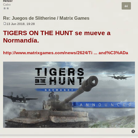
Hetzer
Citar
Cabo
Re: Juegos de Slitherine / Matrix Games
13 Jun 2018, 19:28
M
e
TIGERS ON THE HUNT se mueve a
n
s
Normandía.
a
j
e
http://www.matrixgames.com/news/2624/Ti ... and%C3%ADa