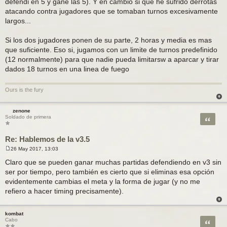
defendi en 5 y gane las 5). Y en cambio si que he sufrido derrotas
j
atacando contra jugadores que se tomaban turnos excesivamente
e
largos...
Si los dos jugadores ponen de su parte, 2 horas y media es mas
que suficiente. Eso si, jugamos con un limite de turnos predefinido
(12 normalmente) para que nadie pueda limitarsw a aparcar y tirar
dados 18 turnos en una linea de fuego
Ours is the fury
zenone
Citar
Soldado de primera
Re: Hablemos de la v3.5
26 May 2017, 13:03
M
e
Claro que se pueden ganar muchas partidas defendiendo en v3 sin
n
ser por tiempo, pero también es cierto que si eliminas esa opción
s
a
evidentemente cambias el meta y la forma de jugar (y no me
j
refiero a hacer timing precisamente).
e
kombat
Citar
Cabo