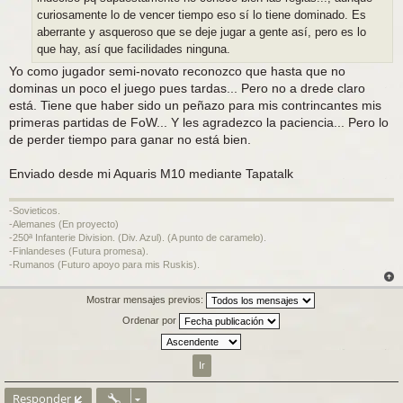
curiosamente lo de vencer tiempo eso sí lo tiene dominado. Es
aberrante y asqueroso que se deje jugar a gente así, pero es lo
que hay, así que facilidades ninguna.
Yo como jugador semi-novato reconozco que hasta que no
dominas un poco el juego pues tardas... Pero no a drede claro
está. Tiene que haber sido un peñazo para mis contrincantes mis
primeras partidas de FoW... Y les agradezco la paciencia... Pero lo
de perder tiempo para ganar no está bien.
Enviado desde mi Aquaris M10 mediante Tapatalk
-Sovieticos.
-Alemanes (En proyecto)
-250ª Infanterie Division. (Div. Azul). (A punto de caramelo).
-Finlandeses (Futura promesa).
-Rumanos (Futuro apoyo para mis Ruskis).
Mostrar mensajes previos:
Ordenar por
Responder