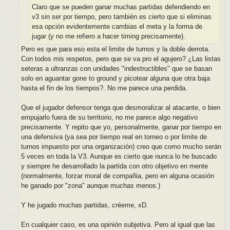
e
Claro que se pueden ganar muchas partidas defendiendo en
v3 sin ser por tiempo, pero también es cierto que si eliminas
esa opción evidentemente cambias el meta y la forma de
jugar (y no me refiero a hacer timing precisamente).
Pero es que para eso esta el limite de turnos y la doble derrota.
Con todos mis respetos, pero que se va pro el agujero? ¿Las listas
seteras a ultranzas con unidades "indestructibles" que se basan
solo en aguantar gone to ground y picotear alguna que otra baja
hasta el fin de los tiempos?. No me parece una perdida.
Que el jugador defensor tenga que desmoralizar al atacante, o bien
empujarlo fuera de su territorio, no me parece algo negativo
precisamente. Y repito que yo, personalmente, ganar por tiempo en
una defensiva (ya sea por tiempo real en torneo o por limite de
turnos impuesto por una organización) creo que como mucho serán
5 veces en toda la V3. Aunque es cierto que nunca lo he buscado
y siempre he desarrollado la partida con otro objetivo en mente
(normalmente, forzar moral de compañia, pero en alguna ocasión
he ganado por "zona" aunque muchas menos.)
Y he jugado muchas partidas, créeme, xD.
En cualquier caso, es una opinión subjetiva. Pero al igual que las