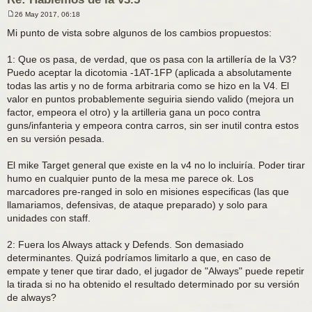
26 May 2017, 06:18
M
e
Mi punto de vista sobre algunos de los cambios propuestos:
n
s
a
1: Que os pasa, de verdad, que os pasa con la artillería de la V3?
j
Puedo aceptar la dicotomia -1AT-1FP (aplicada a absolutamente
e
todas las artis y no de forma arbitraria como se hizo en la V4. El
valor en puntos probablemente seguiria siendo valido (mejora un
factor, empeora el otro) y la artilleria gana un poco contra
guns/infanteria y empeora contra carros, sin ser inutil contra estos
en su versión pesada.
El mike Target general que existe en la v4 no lo incluiría. Poder tirar
humo en cualquier punto de la mesa me parece ok. Los
marcadores pre-ranged in solo en misiones especificas (las que
llamariamos, defensivas, de ataque preparado) y solo para
unidades con staff.
2: Fuera los Always attack y Defends. Son demasiado
determinantes. Quizá podríamos limitarlo a que, en caso de
empate y tener que tirar dado, el jugador de "Always" puede repetir
la tirada si no ha obtenido el resultado determinado por su versión
de always?