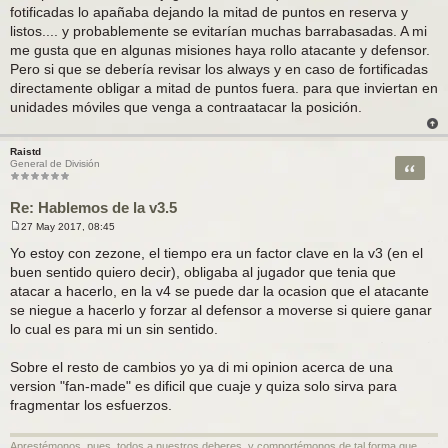
fotificadas lo apañaba dejando la mitad de puntos en reserva y
listos.... y probablemente se evitarían muchas barrabasadas. A mi
me gusta que en algunas misiones haya rollo atacante y defensor.
Pero si que se debería revisar los always y en caso de fortificadas
directamente obligar a mitad de puntos fuera. para que inviertan en
unidades móviles que venga a contraatacar la posición.
Raistd
Citar
General de División
Re: Hablemos de la v3.5
27 May 2017, 08:45
M
e
Yo estoy con zezone, el tiempo era un factor clave en la v3 (en el
n
buen sentido quiero decir), obligaba al jugador que tenia que
s
a
atacar a hacerlo, en la v4 se puede dar la ocasion que el atacante
j
se niegue a hacerlo y forzar al defensor a moverse si quiere ganar
e
lo cual es para mi un sin sentido.
Sobre el resto de cambios yo ya di mi opinion acerca de una
version "fan-made" es dificil que cuaje y quiza solo sirva para
fragmentar los esfuerzos.
Aprestémonos, pues, todos a nuestros deberes, y comportémonos de tal forma que,