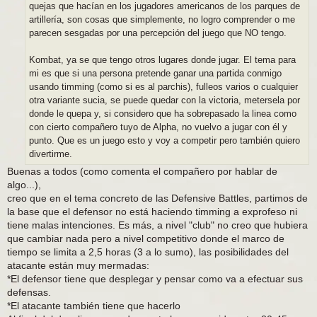
quejas que hacían en los jugadores americanos de los parques de
artillería, son cosas que simplemente, no logro comprender o me
parecen sesgadas por una percepción del juego que NO tengo.
Kombat, ya se que tengo otros lugares donde jugar. El tema para
mi es que si una persona pretende ganar una partida conmigo
usando timming (como si es al parchis), fulleos varios o cualquier
otra variante sucia, se puede quedar con la victoria, metersela por
donde le quepa y, si considero que ha sobrepasado la linea como
con cierto compañero tuyo de Alpha, no vuelvo a jugar con él y
punto. Que es un juego esto y voy a competir pero también quiero
divertirme.
Buenas a todos (como comenta el compañero por hablar de
algo...),
creo que en el tema concreto de las Defensive Battles, partimos de
la base que el defensor no está haciendo timming a exprofeso ni
tiene malas intenciones. Es más, a nivel "club" no creo que hubiera
que cambiar nada pero a nivel competitivo donde el marco de
tiempo se limita a 2,5 horas (3 a lo sumo), las posibilidades del
atacante están muy mermadas:
*El defensor tiene que desplegar y pensar como va a efectuar sus
defensas.
*El atacante también tiene que hacerlo