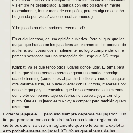
y siempre he desarrollado la partida con otro objetivo en mente
(normalmente, forzar moral de compañia, pero en alguna ocasión
he ganado por "zona" aunque muchas menos.)
Y he jugado muchas partidas, créeme, xD.
En cualquier caso, es una opinión subjetiva. Pero al igual que las
quejas que hacían en los jugadores americanos de los parques de
artillería, son cosas que simplemente, no logro comprender o me
parecen sesgadas por una percepción del juego que NO tengo.
Kombat, ya se que tengo otros lugares donde jugar. El tema para
mi es que si una persona pretende ganar una partida conmigo
usando timming (como si es al parchis), fulleos varios o cualquier
otra variante sucia, se puede quedar con la victoria, metersela por
donde le quepa y, si considero que ha sobrepasado la linea como
con cierto compañero tuyo de Alpha, no vuelvo a jugar con él y
punto. Que es un juego esto y voy a competir pero también quiero
divertirme.
Evidente jejejejeje..... pero eso siempre depende del jugador... un
tio que practique malas artes lo hará con culquier reglamento....
cierto es que si se usa un reglamento que no le permita explotar
esto probablemente no jugará XD. Yo es que el tema de las