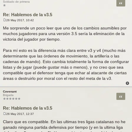
Citar
Soldado de primera
Re: Hablemos de la v3.5
26 May 2017, 10:42
M
e
Me sorprende un poco leer que uno de los cambios asumibles por
n
muchos jugadores para una versión 3.5 sería la eliminación de la
s
a
victoria del jugador por tiempo.
j
e
Para mí esto es la diferencia más clara entre v3 y v4 (mucho más
determinante que las órdenes de movimiento, la artillería o las
cadenas de mando). Esto cambia totalmente la forma de configurar
listas y de jugar (puede gustar más o menos), y no creo que sea
compatible que el defensor tenga que echar al atacante de ciertas
áreas o destruirlo por moral con el resto del meta de la v3.
Covenant
Citar
Brigada
Re: Hablemos de la v3.5
26 May 2017, 12:37
M
e
Claro que es compatible. En las ultimas tres ligas catalanas no he
n
ganado ninguna partida defensiva por tiempo (y en la ultima liga
s
a