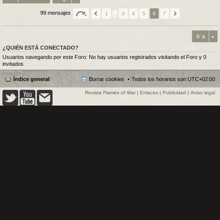
99 mensajes
1
…
3
4
5
6
7
Ir a
¿QUIÉN ESTÁ CONECTADO?
Usuarios navegando por este Foro: No hay usuarios registrados visitando el Foro y 0
invitados
Índice general
Borrar cookies
Todos los horarios son
UTC+02:00
Revista Flames of War
|
Enlaces
|
Publicidad
|
Aviso legal