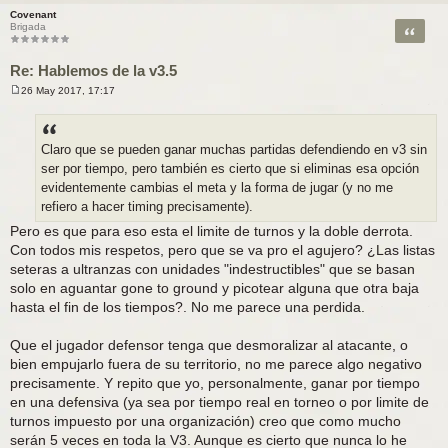
Covenant
Citar
Brigada
Re: Hablemos de la v3.5
26 May 2017, 17:17
M
e
n
s
a
Claro que se pueden ganar muchas partidas defendiendo en v3 sin
j
ser por tiempo, pero también es cierto que si eliminas esa opción
e
evidentemente cambias el meta y la forma de jugar (y no me
refiero a hacer timing precisamente).
Pero es que para eso esta el limite de turnos y la doble derrota.
Con todos mis respetos, pero que se va pro el agujero? ¿Las listas
seteras a ultranzas con unidades "indestructibles" que se basan
solo en aguantar gone to ground y picotear alguna que otra baja
hasta el fin de los tiempos?. No me parece una perdida.
Que el jugador defensor tenga que desmoralizar al atacante, o
bien empujarlo fuera de su territorio, no me parece algo negativo
precisamente. Y repito que yo, personalmente, ganar por tiempo
en una defensiva (ya sea por tiempo real en torneo o por limite de
turnos impuesto por una organización) creo que como mucho
serán 5 veces en toda la V3. Aunque es cierto que nunca lo he