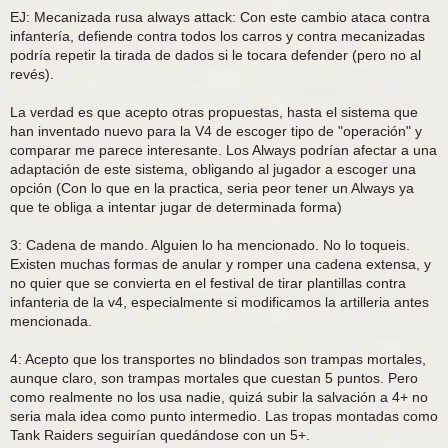
EJ: Mecanizada rusa always attack: Con este cambio ataca contra
infantería, defiende contra todos los carros y contra mecanizadas
podría repetir la tirada de dados si le tocara defender (pero no al
revés).
La verdad es que acepto otras propuestas, hasta el sistema que
han inventado nuevo para la V4 de escoger tipo de "operación" y
comparar me parece interesante. Los Always podrían afectar a una
adaptación de este sistema, obligando al jugador a escoger una
opción (Con lo que en la practica, seria peor tener un Always ya
que te obliga a intentar jugar de determinada forma)
3: Cadena de mando. Alguien lo ha mencionado. No lo toqueis.
Existen muchas formas de anular y romper una cadena extensa, y
no quier que se convierta en el festival de tirar plantillas contra
infanteria de la v4, especialmente si modificamos la artilleria antes
mencionada.
4: Acepto que los transportes no blindados son trampas mortales,
aunque claro, son trampas mortales que cuestan 5 puntos. Pero
como realmente no los usa nadie, quizá subir la salvación a 4+ no
seria mala idea como punto intermedio. Las tropas montadas como
Tank Raiders seguirían quedándose con un 5+.