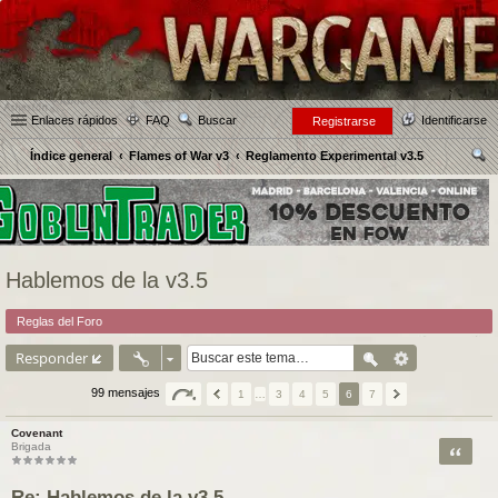
Enlaces rápidos
FAQ
Buscar
Identificarse
Registrarse
Índice general
Flames of War v3
Reglamento Experimental v3.5
us
car
Hablemos de la v3.5
Reglas del Foro
Responder
99 mensajes
1
…
3
4
5
6
7
Covenant
Citar
Brigada
Re: Hablemos de la v3.5