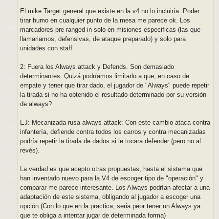
El mike Target general que existe en la v4 no lo incluiría. Poder
tirar humo en cualquier punto de la mesa me parece ok. Los
marcadores pre-ranged in solo en misiones especificas (las que
llamariamos, defensivas, de ataque preparado) y solo para
unidades con staff.
2: Fuera los Always attack y Defends. Son demasiado
determinantes. Quizá podríamos limitarlo a que, en caso de
empate y tener que tirar dado, el jugador de "Always" puede repetir
la tirada si no ha obtenido el resultado determinado por su versión
de always?
EJ: Mecanizada rusa always attack: Con este cambio ataca contra
infantería, defiende contra todos los carros y contra mecanizadas
podría repetir la tirada de dados si le tocara defender (pero no al
revés).
La verdad es que acepto otras propuestas, hasta el sistema que
han inventado nuevo para la V4 de escoger tipo de "operación" y
comparar me parece interesante. Los Always podrían afectar a una
adaptación de este sistema, obligando al jugador a escoger una
opción (Con lo que en la practica, seria peor tener un Always ya
que te obliga a intentar jugar de determinada forma)