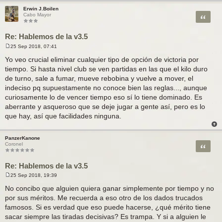
Erwin J.Boilen
Citar
Cabo Mayor
Re: Hablemos de la v3.5
25 Sep 2018, 07:41
M
e
Yo veo crucial eliminar cualquier tipo de opción de victoria por
n
tiempo. Si hasta nivel club se ven partidas en las que el kilo duro
s
a
de turno, sale a fumar, mueve rebobina y vuelve a mover, el
j
indeciso pq supuestamente no conoce bien las reglas..., aunque
e
curiosamente lo de vencer tiempo eso sí lo tiene dominado. Es
aberrante y asqueroso que se deje jugar a gente así, pero es lo
que hay, así que facilidades ninguna.
PanzerKanone
Citar
Coronel
Re: Hablemos de la v3.5
25 Sep 2018, 19:39
M
e
No concibo que alguien quiera ganar simplemente por tiempo y no
n
por sus méritos. Me recuerda a eso otro de los dados trucados
s
a
famosos. Si es verdad que eso puede hacerse, ¿qué mérito tiene
j
sacar siempre las tiradas decisivas? Es trampa. Y si a alguien le
e