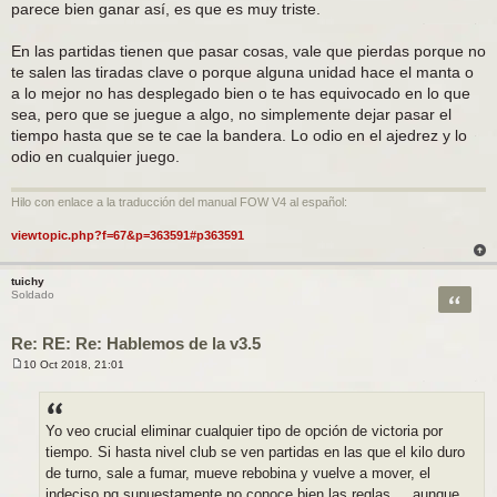
parece bien ganar así, es que es muy triste.
En las partidas tienen que pasar cosas, vale que pierdas porque no
te salen las tiradas clave o porque alguna unidad hace el manta o
a lo mejor no has desplegado bien o te has equivocado en lo que
sea, pero que se juegue a algo, no simplemente dejar pasar el
tiempo hasta que se te cae la bandera. Lo odio en el ajedrez y lo
odio en cualquier juego.
Hilo con enlace a la traducción del manual FOW V4 al español:
viewtopic.php?f=67&p=363591#p363591
tuichy
Citar
Soldado
Re: RE: Re: Hablemos de la v3.5
10 Oct 2018, 21:01
M
e
n
s
a
Yo veo crucial eliminar cualquier tipo de opción de victoria por
j
tiempo. Si hasta nivel club se ven partidas en las que el kilo duro
e
de turno, sale a fumar, mueve rebobina y vuelve a mover, el
indeciso pq supuestamente no conoce bien las reglas..., aunque