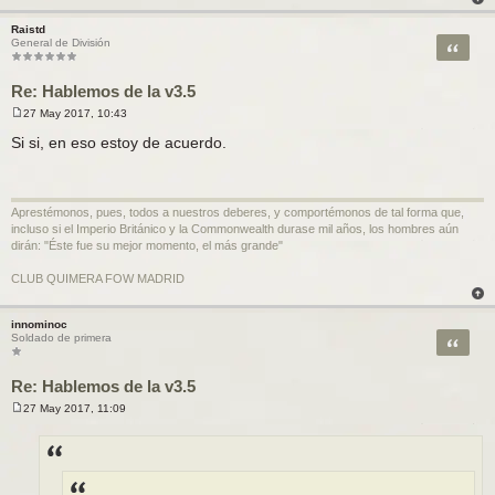
Raistd
Citar
General de División
Re: Hablemos de la v3.5
27 May 2017, 10:43
M
e
Si si, en eso estoy de acuerdo.
n
s
a
j
e
Aprestémonos, pues, todos a nuestros deberes, y comportémonos de tal forma que,
incluso si el Imperio Británico y la Commonwealth durase mil años, los hombres aún
dirán: "Éste fue su mejor momento, el más grande"
CLUB QUIMERA FOW MADRID
innominoc
Citar
Soldado de primera
Re: Hablemos de la v3.5
27 May 2017, 11:09
M
e
n
s
a
j