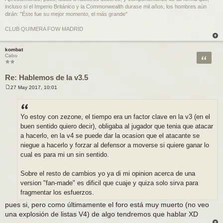
incluso si el Imperio Británico y la Commonwealth durase mil años, los hombres aún
dirán: "Éste fue su mejor momento, el más grande"
CLUB QUIMERA FOW MADRID
kombat
Citar
Cabo
Re: Hablemos de la v3.5
27 May 2017, 10:01
M
e
n
s
a
Yo estoy con zezone, el tiempo era un factor clave en la v3 (en el
j
buen sentido quiero decir), obligaba al jugador que tenia que atacar
e
a hacerlo, en la v4 se puede dar la ocasion que el atacante se
niegue a hacerlo y forzar al defensor a moverse si quiere ganar lo
cual es para mi un sin sentido.
Sobre el resto de cambios yo ya di mi opinion acerca de una
version "fan-made" es dificil que cuaje y quiza solo sirva para
fragmentar los esfuerzos.
pues si, pero como últimamente el foro está muy muerto (no veo
una explosión de listas V4) de algo tendremos que hablar XD