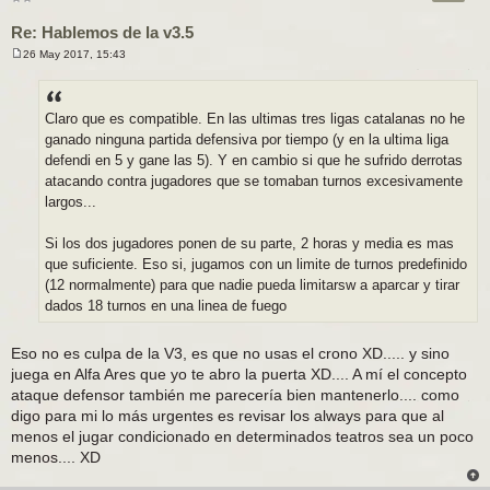
Re: Hablemos de la v3.5
26 May 2017, 15:43
M
e
n
s
a
Claro que es compatible. En las ultimas tres ligas catalanas no he
j
ganado ninguna partida defensiva por tiempo (y en la ultima liga
e
defendi en 5 y gane las 5). Y en cambio si que he sufrido derrotas
atacando contra jugadores que se tomaban turnos excesivamente
largos...
Si los dos jugadores ponen de su parte, 2 horas y media es mas
que suficiente. Eso si, jugamos con un limite de turnos predefinido
(12 normalmente) para que nadie pueda limitarsw a aparcar y tirar
dados 18 turnos en una linea de fuego
Eso no es culpa de la V3, es que no usas el crono XD..... y sino
juega en Alfa Ares que yo te abro la puerta XD.... A mí el concepto
ataque defensor también me parecería bien mantenerlo.... como
digo para mi lo más urgentes es revisar los always para que al
menos el jugar condicionado en determinados teatros sea un poco
menos.... XD