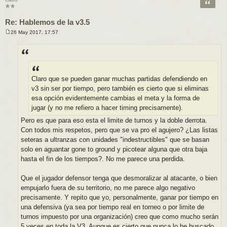
Citar
Re: Hablemos de la v3.5
26 May 2017, 17:57
M
e
n
s
a
j
e
Claro que se pueden ganar muchas partidas defendiendo en
v3 sin ser por tiempo, pero también es cierto que si eliminas
esa opción evidentemente cambias el meta y la forma de
jugar (y no me refiero a hacer timing precisamente).
Pero es que para eso esta el limite de turnos y la doble derrota.
Con todos mis respetos, pero que se va pro el agujero? ¿Las listas
seteras a ultranzas con unidades "indestructibles" que se basan
solo en aguantar gone to ground y picotear alguna que otra baja
hasta el fin de los tiempos?. No me parece una perdida.
Que el jugador defensor tenga que desmoralizar al atacante, o bien
empujarlo fuera de su territorio, no me parece algo negativo
precisamente. Y repito que yo, personalmente, ganar por tiempo en
una defensiva (ya sea por tiempo real en torneo o por limite de
turnos impuesto por una organización) creo que como mucho serán
5 veces en toda la V3. Aunque es cierto que nunca lo he buscado