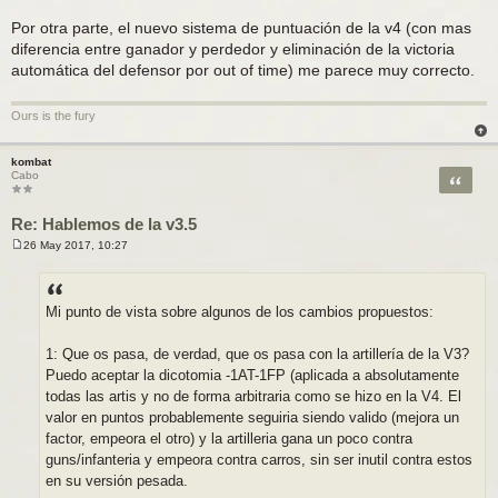
Por otra parte, el nuevo sistema de puntuación de la v4 (con mas
diferencia entre ganador y perdedor y eliminación de la victoria
automática del defensor por out of time) me parece muy correcto.
Ours is the fury
kombat
Citar
Cabo
Re: Hablemos de la v3.5
26 May 2017, 10:27
M
e
n
s
a
Mi punto de vista sobre algunos de los cambios propuestos:
j
e
1: Que os pasa, de verdad, que os pasa con la artillería de la V3?
Puedo aceptar la dicotomia -1AT-1FP (aplicada a absolutamente
todas las artis y no de forma arbitraria como se hizo en la V4. El
valor en puntos probablemente seguiria siendo valido (mejora un
factor, empeora el otro) y la artilleria gana un poco contra
guns/infanteria y empeora contra carros, sin ser inutil contra estos
en su versión pesada.