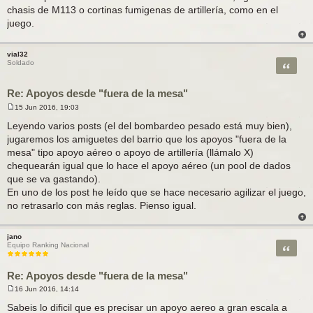
chasis de M113 o cortinas fumigenas de artillería, como en el
juego.
vial32
Citar
Soldado
Re: Apoyos desde "fuera de la mesa"
15 Jun 2016, 19:03
M
e
Leyendo varios posts (el del bombardeo pesado está muy bien),
n
jugaremos los amiguetes del barrio que los apoyos "fuera de la
s
a
mesa" tipo apoyo aéreo o apoyo de artillería (llámalo X)
j
chequearán igual que lo hace el apoyo aéreo (un pool de dados
e
que se va gastando).
En uno de los post he leído que se hace necesario agilizar el juego,
no retrasarlo con más reglas. Pienso igual.
jano
Citar
Equipo Ranking Nacional
Re: Apoyos desde "fuera de la mesa"
16 Jun 2016, 14:14
M
e
Sabeis lo dificil que es precisar un apoyo aereo a gran escala a
n