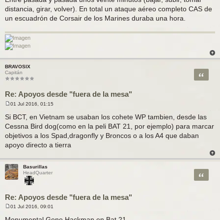
distancia, girar, volver). En total un ataque aéreo completo CAS de
un escuadrón de Corsair de los Marines duraba una hora.
BRAVOSIX
Citar
Capitán
Re: Apoyos desde "fuera de la mesa"
01 Jul 2016, 01:15
M
e
Si BCT, en Vietnam se usaban los cohete WP tambien, desde las
n
Cessna Bird dog(como en la peli BAT 21, por ejemplo) para marcar
s
a
objetivos a los Spad,dragonfly y Broncos o a los A4 que daban
j
apoyo directo a tierra
e
Basurillas
Citar
HeadQuarter
Re: Apoyos desde "fuera de la mesa"
01 Jul 2016, 09:01
M
e
Monumental Gene Hackman en Bat 21.