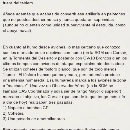
fuera del tablero.
Añade además que acabas de convertir esa artillería en pelotones
que no puedes destruir nunca y nunca quedarán suprimidas
(aunque no cuenten como unidad superviviente ni destruida, como
el apoyo naval).
En cuanto al humo desde aviones, lo más cercano que conozco
son los marcadores de objetivos con humo (en la SGM con Corsair,
en la Tormenta del Desierto y posterior con OV-10 Broncos o en los
últimos tiempos con aviones de ataque especialmente dedicados).
Se utilizan cohetes de fósforo blanco, que son de todo menos
"humo". El fósforo blanco quema y mata, pero además produce
una intensa humareda. Esa humareda marca a los aviones la zona
a "machacar". Una vez un Observador Aéreo (en la SGM se
llamaba CAS Coordinator y solía ser de rango Mayor o superior)
marcaba el objetivo, los Corsair (que son de lo que tengo más info
a día de hoy) realizaban tres pasadas.
1) Napalm o bombas GP.
2) Cohetes.
3) Una pasada de ametralladoras.
Entre pasada y pasada unos veinte minutos (bajar, subir, tomar