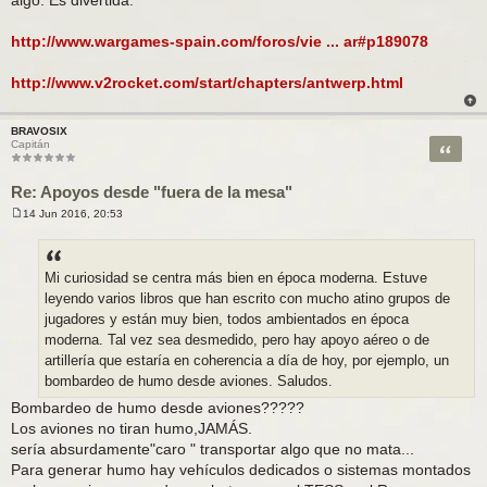
algo. Es divertida.
http://www.wargames-spain.com/foros/vie ... ar#p189078
http://www.v2rocket.com/start/chapters/antwerp.html
BRAVOSIX
Citar
Capitán
Re: Apoyos desde "fuera de la mesa"
14 Jun 2016, 20:53
M
e
n
s
a
Mi curiosidad se centra más bien en época moderna. Estuve
j
leyendo varios libros que han escrito con mucho atino grupos de
e
jugadores y están muy bien, todos ambientados en época
moderna. Tal vez sea desmedido, pero hay apoyo aéreo o de
artillería que estaría en coherencia a día de hoy, por ejemplo, un
bombardeo de humo desde aviones. Saludos.
Bombardeo de humo desde aviones?????
Los aviones no tiran humo,JAMÁS.
sería absurdamente"caro " transportar algo que no mata...
Para generar humo hay vehículos dedicados o sistemas montados