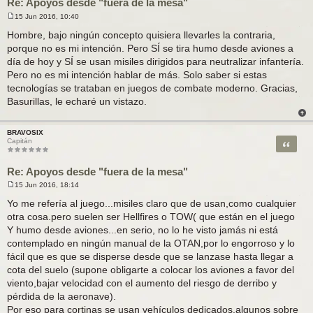
Re: Apoyos desde "fuera de la mesa"
15 Jun 2016, 10:40
M
e
Hombre, bajo ningún concepto quisiera llevarles la contraria,
n
porque no es mi intención. Pero SÍ se tira humo desde aviones a
s
a
día de hoy y SÍ se usan misiles dirigidos para neutralizar infantería.
j
Pero no es mi intención hablar de más. Solo saber si estas
e
tecnologías se trataban en juegos de combate moderno. Gracias,
Basurillas, le echaré un vistazo.
BRAVOSIX
Citar
Capitán
Re: Apoyos desde "fuera de la mesa"
15 Jun 2016, 18:14
M
e
Yo me refería al juego...misiles claro que de usan,como cualquier
n
otra cosa.pero suelen ser Hellfires o TOW( que están en el juego
s
a
Y humo desde aviones...en serio, no lo he visto jamás ni está
j
contemplado en ningún manual de la OTAN,por lo engorroso y lo
e
fácil que es que se disperse desde que se lanzase hasta llegar a
cota del suelo (supone obligarte a colocar los aviones a favor del
viento,bajar velocidad con el aumento del riesgo de derribo y
pérdida de la aeronave).
Por eso para cortinas se usan vehículos dedicados,algunos sobre