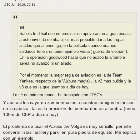
30 Jun 2016, 20:31
M
e
n
s
a
j
e
Sabeis lo dificil que es precisar un apoyo aereo a gran escala
a este nivel de combate, es mas probable dar a las tropas
aliadas que al enemigo, en la pelicula cuando eramos
soldados teneis un buen ejemplo visual( guerra de vietnam).
En la operacion goodwood hasta que no acabo la alfombra
aerea no avanzó ni un aliado.
Por el momento la mejor regla de aviacion es la de Team
Yankee, respecto de la V1(pura magia) , la v2 mas pulida y la
v3 que es la que usamos a dia de hoy.
Lo sé de primera mano...he trabajado con JTAC's
Y aún así les cayeron zambombazos a nuestros amigos británicos
en la cabeza. Tal es la precisión del bombardeo en alfombra (unos
100m de CEP a día de hoy).
El problema de usar el Across the Volga es muy sencillo, permite
convertir listas "artillery park" en pura piedra de equisto. Me explico
con un ejemplo: