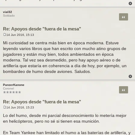
vial32
Citar
Soldado
Re: Apoyos desde "fuera de la mesa"
14 Jun 2016, 15:13
M
e
Mi curiosidad se centra más bien en época moderna. Estuve
n
leyendo varios libros que han escrito con mucho atino grupos de
s
a
jugadores y están muy bien, todos ambientados en época
j
moderna. Tal vez sea desmedido, pero hay apoyo aéreo o de
e
artillería que estaría en coherencia a día de hoy, por ejemplo, un
bombardeo de humo desde aviones. Saludos.
PanzerKanone
Citar
Coronel
Re: Apoyos desde "fuera de la mesa"
14 Jun 2016, 15:23
M
e
Lo del humo, desde mi parcial desconocimiento lo metería mejor
n
en helicópteros, pero no sé si tienen esa munición.
s
a
j
En Team Yankee han limitado el humo a las baterías de artillería, y
e