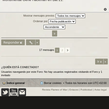
n
s
a
j
e
Mostrar mensajes previos:
Ordenar por
Responder
17 mensajes
1
2
Ir a
¿QUIÉN ESTÁ CONECTADO?
Usuarios navegando por este Foro: No hay usuarios registrados visitando el Foro y 1
invitado
Índice general
Borrar cookies
Todos los horarios son
UTC+02:00
Revista Flames of War
|
Enlaces
|
Publicidad
|
Aviso legal