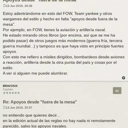
13 Jun 2016, 20:39
M
e
Estoy adentrándome en esto del FOW, Team yankee y otros
n
wargames del estilo y hecho en falta "apoyos desde fuera de la
s
a
mesa".
j
Por ejemplo, en FOW, tienes la aviación y artillería naval.
e
He estado mirando otros libros (por encima, así que se me ha
podido pasar) de otros juegos más modernos (guerra fría, tercera
guerra mundial...) y tampoco es que haya visto en principio fuertes
apoyos.
Con esto me refiero a misiles dirigidos, bombardeos desde aviones
a reacción, artillería desde la otra punta del país y cosas por el
estilo.
A ver si alguien me puede alumbrar.
BRAVOSIX
Citar
Capitán
Re: Apoyos desde "fuera de la mesa"
13 Jun 2016, 20:57
M
e
no entiendo que quieres decir...
n
en la edición actual de las reglas no hay nada ni remotamente
s
a
parecido, salvo los apoyos navales.
j