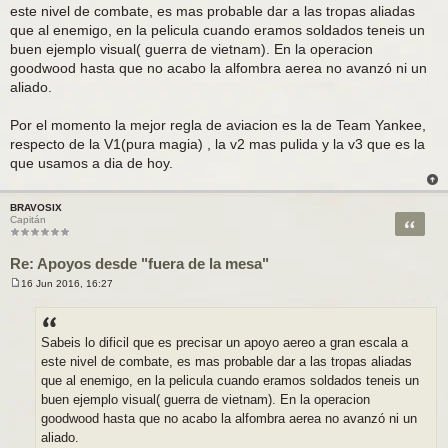
este nivel de combate, es mas probable dar a las tropas aliadas
s
a
que al enemigo, en la pelicula cuando eramos soldados teneis un
j
buen ejemplo visual( guerra de vietnam). En la operacion
e
goodwood hasta que no acabo la alfombra aerea no avanzó ni un
aliado.
Por el momento la mejor regla de aviacion es la de Team Yankee,
respecto de la V1(pura magia) , la v2 mas pulida y la v3 que es la
que usamos a dia de hoy.
BRAVOSIX
Citar
Capitán
Re: Apoyos desde "fuera de la mesa"
16 Jun 2016, 16:27
M
e
n
s
a
Sabeis lo dificil que es precisar un apoyo aereo a gran escala a
j
este nivel de combate, es mas probable dar a las tropas aliadas
e
que al enemigo, en la pelicula cuando eramos soldados teneis un
buen ejemplo visual( guerra de vietnam). En la operacion
goodwood hasta que no acabo la alfombra aerea no avanzó ni un
aliado.