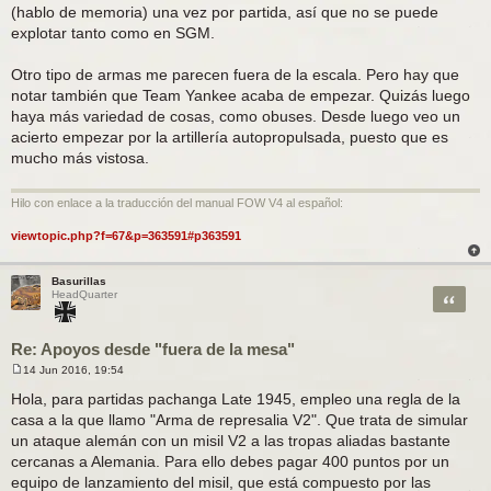
(hablo de memoria) una vez por partida, así que no se puede
explotar tanto como en SGM.
Otro tipo de armas me parecen fuera de la escala. Pero hay que
notar también que Team Yankee acaba de empezar. Quizás luego
haya más variedad de cosas, como obuses. Desde luego veo un
acierto empezar por la artillería autopropulsada, puesto que es
mucho más vistosa.
Hilo con enlace a la traducción del manual FOW V4 al español:
viewtopic.php?f=67&p=363591#p363591
Basurillas
Citar
HeadQuarter
Re: Apoyos desde "fuera de la mesa"
14 Jun 2016, 19:54
M
e
Hola, para partidas pachanga Late 1945, empleo una regla de la
n
casa a la que llamo "Arma de represalia V2". Que trata de simular
s
a
un ataque alemán con un misil V2 a las tropas aliadas bastante
j
cercanas a Alemania. Para ello debes pagar 400 puntos por un
e
equipo de lanzamiento del misil, que está compuesto por las