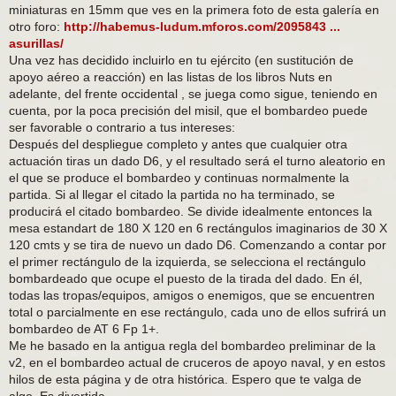
miniaturas en 15mm que ves en la primera foto de esta galería en
otro foro:
http://habemus-ludum.mforos.com/2095843 ...
asurillas/
Una vez has decidido incluirlo en tu ejército (en sustitución de
apoyo aéreo a reacción) en las listas de los libros Nuts en
adelante, del frente occidental , se juega como sigue, teniendo en
cuenta, por la poca precisión del misil, que el bombardeo puede
ser favorable o contrario a tus intereses:
Después del despliegue completo y antes que cualquier otra
actuación tiras un dado D6, y el resultado será el turno aleatorio en
el que se produce el bombardeo y continuas normalmente la
partida. Si al llegar el citado la partida no ha terminado, se
producirá el citado bombardeo. Se divide idealmente entonces la
mesa estandart de 180 X 120 en 6 rectángulos imaginarios de 30 X
120 cmts y se tira de nuevo un dado D6. Comenzando a contar por
el primer rectángulo de la izquierda, se selecciona el rectángulo
bombardeado que ocupe el puesto de la tirada del dado. En él,
todas las tropas/equipos, amigos o enemigos, que se encuentren
total o parcialmente en ese rectángulo, cada uno de ellos sufrirá un
bombardeo de AT 6 Fp 1+.
Me he basado en la antigua regla del bombardeo preliminar de la
v2, en el bombardeo actual de cruceros de apoyo naval, y en estos
hilos de esta página y de otra histórica. Espero que te valga de