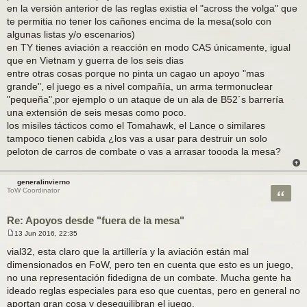
en la versión anterior de las reglas existia el "across the volga" que
e
te permitia no tener los cañones encima de la mesa(solo con
algunas listas y/o escenarios)
en TY tienes aviación a reacción en modo CAS únicamente, igual
que en Vietnam y guerra de los seis dias
entre otras cosas porque no pinta un cagao un apoyo "mas
grande", el juego es a nivel compañía, un arma termonuclear
"pequeña",por ejemplo o un ataque de un ala de B52´s barrería
una extensión de seis mesas como poco.
los misiles tácticos como el Tomahawk, el Lance o similares
tampoco tienen cabida ¿los vas a usar para destruir un solo
peloton de carros de combate o vas a arrasar toooda la mesa?
generalinvierno
Citar
ToW Coordinator
Re: Apoyos desde "fuera de la mesa"
13 Jun 2016, 22:35
M
e
vial32, esta claro que la artillería y la aviación están mal
n
dimensionados en FoW, pero ten en cuenta que esto es un juego,
s
a
no una representación fidedigna de un combate. Mucha gente ha
j
ideado reglas especiales para eso que cuentas, pero en general no
e
aportan gran cosa y desequilibran el juego.