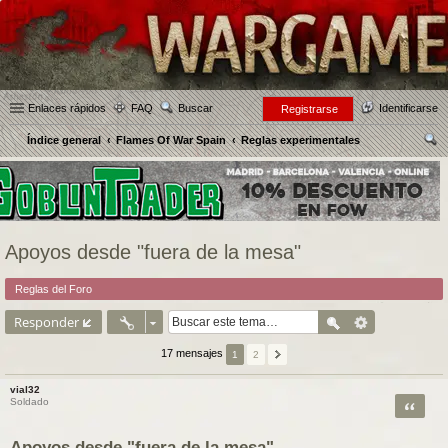
Enlaces rápidos
FAQ
Buscar
Identificarse
Registrarse
Índice general
Flames Of War Spain
Reglas experimentales
us
car
Apoyos desde "fuera de la mesa"
Reglas del Foro
Responder
17 mensajes
1
2
vial32
Citar
Soldado
Apoyos desde "fuera de la mesa"