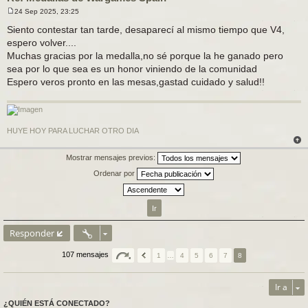
24 Sep 2025, 23:25
M
e
Siento contestar tan tarde, desaparecí al mismo tiempo que V4,
n
espero volver....
s
a
Muchas gracias por la medalla,no sé porque la he ganado pero
j
sea por lo que sea es un honor viniendo de la comunidad
e
Espero veros pronto en las mesas,gastad cuidado y salud!!
HUYE HOY PARA LUCHAR OTRO DIA
Mostrar mensajes previos:
Ordenar por
Responder
107 mensajes
1
…
4
5
6
7
8
Ir a
¿QUIÉN ESTÁ CONECTADO?