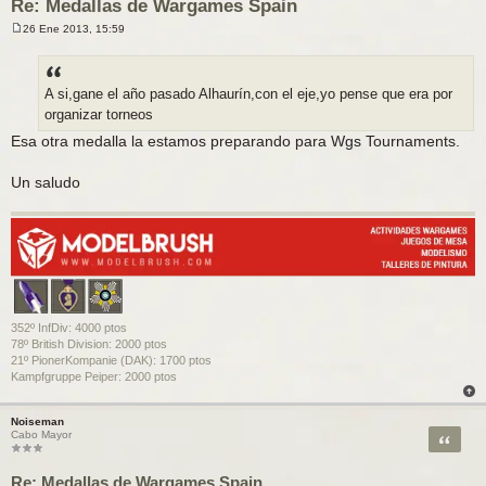
Re: Medallas de Wargames Spain
26 Ene 2013, 15:59
M
e
n
s
a
A si,gane el año pasado Alhaurín,con el eje,yo pense que era por
j
organizar torneos
e
Esa otra medalla la estamos preparando para Wgs Tournaments.
Un saludo
352º InfDiv: 4000 ptos
78º British Division: 2000 ptos
21º PionerKompanie (DAK): 1700 ptos
Kampfgruppe Peiper: 2000 ptos
Noiseman
Citar
Cabo Mayor
Re: Medallas de Wargames Spain