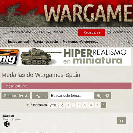
Enlaces rápidos
FAQ
Buscar
Identificarse
Registrarse
Índice general
Wargames-spain
Problemas y/o sugerencias sobre la Página web
us
car
Medallas de Wargames Spain
Reglas del Foro
Responder
107 mensajes
1
…
4
5
6
7
8
Nagash
Citar
HeadQuarter