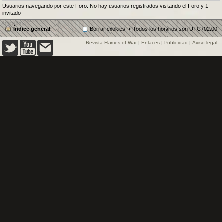
Usuarios navegando por este Foro: No hay usuarios registrados visitando el Foro y 1
invitado
Índice general
Borrar cookies
Todos los horarios son
UTC+02:00
Revista Flames of War
|
Enlaces
|
Publicidad
|
Aviso legal