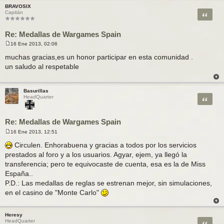
BRAVOSIX
Citar
Capitán
Re: Medallas de Wargames Spain
16 Ene 2013, 02:06
M
e
muchas gracias,es un honor participar en esta comunidad .
n
un saludo al respetable
s
a
j
e
Basurillas
Citar
HeadQuarter
Re: Medallas de Wargames Spain
16 Ene 2013, 12:51
M
e
Circulen. Enhorabuena y gracias a todos por los servicios
n
prestados al foro y a los usuarios. Agyar, ejem, ya llegó la
s
a
transferencia; pero te equivocaste de cuenta, esa es la de Miss
j
España..
e
P.D.: Las medallas de reglas se estrenan mejor, sin simulaciones,
en el casino de "Monte Carlo"
Heresy
Citar
HeadQuarter