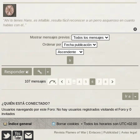
e
"Ahí lo tienes Hans..es infalible..resulta fácil reconocer a un perro asqueroso en cuanto
hablas con el.."
Mostrar mensajes previos:
Ordenar por
Responder
107 mensajes
1
…
4
5
6
7
8
Ir a
¿QUIÉN ESTÁ CONECTADO?
Usuarios navegando por este Foro: No hay usuarios registrados visitando el Foro y 0
invitados
Índice general
Borrar cookies
Todos los horarios son
UTC+02:00
Revista Flames of War
|
Enlaces
|
Publicidad
|
Aviso legal