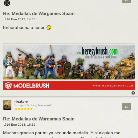
Re: Medallas de Wargames Spain
16 Ene 2013, 14:35
M
e
Enhorabuena a todos
n
s
a
j
e
nigakero
Citar
Equipo Ranking Nacional
Re: Medallas de Wargames Spain
16 Ene 2013, 16:32
M
e
Muchas gracias por mi ya segunda medalla. Y si alguien me
n