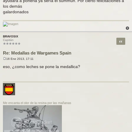
ayudara a ponerla ya sería el summun. Por cierto felicitaciones a
s
a
los demás
j
galardonados
e
BRAVOSIX
Citar
Capitán
Re: Medallas de Wargames Spain
16 Ene 2013, 17:11
M
e
eso, ¿como leches se pone la medallica?
n
s
a
j
e
Me encanta el olor de la resina por las mañanas