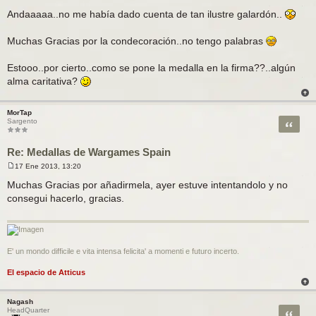
M
e
Andaaaaa..no me había dado cuenta de tan ilustre galardón..
n
s
a
Muchas Gracias por la condecoración..no tengo palabras
j
e
Estooo..por cierto..como se pone la medalla en la firma??..algún
alma caritativa?
MorTap
Citar
Sargento
Re: Medallas de Wargames Spain
17 Ene 2013, 13:20
M
e
Muchas Gracias por añadirmela, ayer estuve intentandolo y no
n
consegui hacerlo, gracias.
s
a
j
e
E' un mondo difficile e vita intensa felicita' a momenti e futuro incerto.
El espacio de Atticus
Nagash
Citar
HeadQuarter