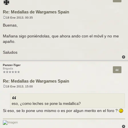
Re: Medallas de Wargames Spain
18 Ene 2013, 00:35
M
e
Buenas,
n
s
a
Mañana sigo poniéndolas, que ahora ando con el móvil y no me
j
apaño.
e
Saludos
Panzer-Tiger
Citar
Brigada
Re: Medallas de Wargames Spain
18 Ene 2013, 15:00
M
e
n
s
a
eso, ¿como leches se pone la medallica?
j
e
Si eso, se lo pone uno mismo o es por algun merito en el foro ?