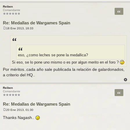
Reiben
Citar
Comandante
Re: Medallas de Wargames Spain
18 Ene 2013, 16:33
M
e
n
s
a
j
e
eso, ¿como leches se pone la medallica?
Si eso, se lo pone uno mismo o es por algun merito en el foro ?
Por méritos..cada año sale publicada la relación de galardonados,
a criterio del HQ..
Reiben
Citar
Comandante
Re: Medallas de Wargames Spain
20 Ene 2013, 01:30
M
e
Thanks Nagash..
n
s
a
j