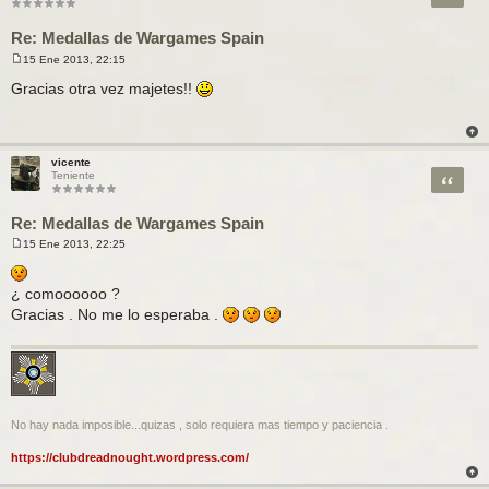
Re: Medallas de Wargames Spain
15 Ene 2013, 22:15
M
e
Gracias otra vez majetes!!
n
s
a
j
e
vicente
Citar
Teniente
Re: Medallas de Wargames Spain
15 Ene 2013, 22:25
M
e
n
¿ comoooooo ?
s
a
Gracias . No me lo esperaba .
j
e
No hay nada imposible...quizas , solo requiera mas tiempo y paciencia .
https://clubdreadnought.wordpress.com/