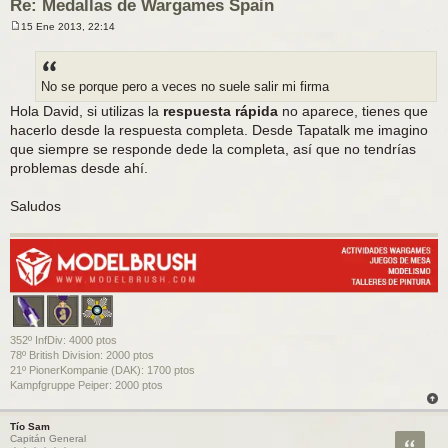
Re: Medallas de Wargames Spain
15 Ene 2013, 22:14
M
e
n
s
a
No se porque pero a veces no suele salir mi firma
j
e
Hola David, si utilizas la
respuesta rápida
no aparece, tienes que
hacerlo desde la respuesta completa. Desde Tapatalk me imagino
que siempre se responde dede la completa, así que no tendrías
problemas desde ahí.
Saludos
352º InfDiv: 4000 ptos
78º British Division: 2000 ptos
21º PionerKompanie (DAK): 1700 ptos
Kampfgruppe Peiper: 2000 ptos
Tío Sam
Citar
Capitán General