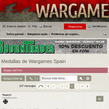
Enlaces rápidos
FAQ
Buscar
Identificarse
Registrarse
Índice general
Wargames-spain
Problemas y/o sugerencias sobre la Página web
us
car
Medallas de Wargames Spain
Reglas del Foro
Responder
107 mensajes
1
…
4
5
6
7
8
Nagash
Citar
HeadQuarter