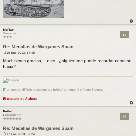
MorTap
Citar
Sargento
Re: Medallas de Wargames Spain
16 Ene 2013, 17:45
M
e
Muchisimas gracias, ...esto...¿alguien me puede recordar como se
n
hacia?.
s
a
j
e
E' un mondo difficile e vita intensa felicita' a momenti e futuro incerto.
El espacio de Atticus
Reiben
Citar
Comandante
Re: Medallas de Wargames Spain
17 Ene 2013, 09:24