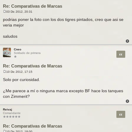
Re: Comparativas de Marcas
03 Dic 2012, 20:31
M
e
podrias poner la foto con los dos tigres pintados, creo que asi se
n
veria mejor
s
a
j
saludos
e
Cneo
Citar
Soldado de primera
Re: Comparativas de Marcas
10 Dic 2012, 17:15
M
e
Solo por curiosidad.
n
s
a
¿Me parece a mí o ninguna marca excepto BF hace los tanques
j
con Zimmerit?
e
Reivaj
Citar
Comandante
Re: Comparativas de Marcas
10 Dic 2012, 18:00