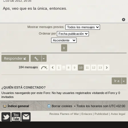
10 Dic 2012, 20:35
M
e
Aps, veo que es la única, entonces.
n
s
a
j
e
Mostrar mensajes previos:
Ordenar por
Responder
184 mensajes
1
…
8
9
10
11
12
13
Ir a
¿QUIÉN ESTÁ CONECTADO?
Usuarios navegando por este Foro: No hay usuarios registrados visitando el Foro y 0
invitados
Índice general
Borrar cookies
Todos los horarios son
UTC+02:00
Revista Flames of War
|
Enlaces
|
Publicidad
|
Aviso legal