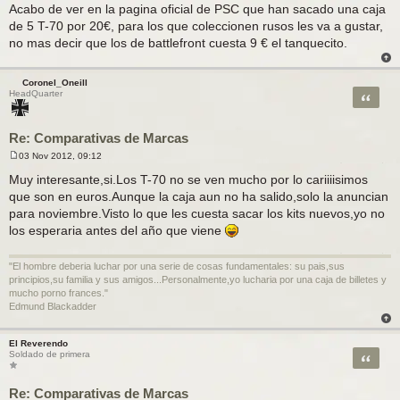
e
Acabo de ver en la pagina oficial de PSC que han sacado una caja
n
de 5 T-70 por 20€, para los que coleccionen rusos les va a gustar,
s
a
no mas decir que los de battlefront cuesta 9 € el tanquecito.
j
e
Coronel_Oneill
Citar
HeadQuarter
Re: Comparativas de Marcas
03 Nov 2012, 09:12
M
e
Muy interesante,si.Los T-70 no se ven mucho por lo cariiiisimos
n
que son en euros.Aunque la caja aun no ha salido,solo la anuncian
s
a
para noviembre.Visto lo que les cuesta sacar los kits nuevos,yo no
j
los esperaria antes del año que viene
e
"El hombre deberia luchar por una serie de cosas fundamentales: su pais,sus
principios,su familia y sus amigos...Personalmente,yo lucharia por una caja de billetes y
mucho porno frances."
Edmund Blackadder
El Reverendo
Citar
Soldado de primera
Re: Comparativas de Marcas