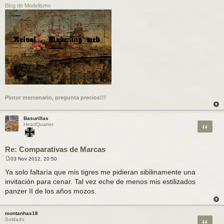
Blog de Modelismo
Pintor mercenario, pregunta precios!!!
Basurillas
Citar
HeadQuarter
Re: Comparativas de Marcas
03 Nov 2012, 20:50
M
e
Ya solo faltaría que mis tigres me pidieran sibilinamente una
n
invitación para cenar. Tal vez eche de menos mis estilizados
s
a
panzer II de los años mozos.
j
e
montanhas18
Citar
Soldado