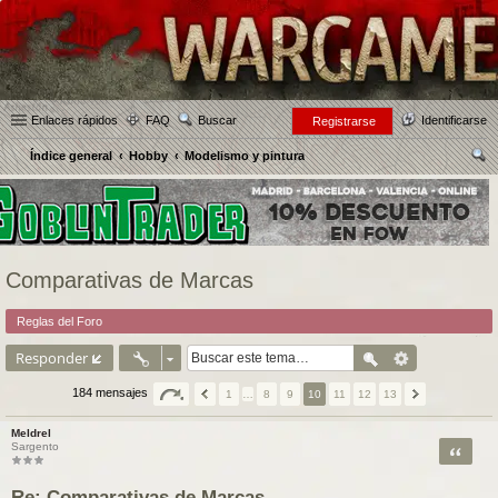
Enlaces rápidos
FAQ
Buscar
Identificarse
Registrarse
Índice general
Hobby
Modelismo y pintura
us
car
Comparativas de Marcas
Reglas del Foro
Responder
184 mensajes
1
…
8
9
10
11
12
13
Meldrel
Citar
Sargento
Re: Comparativas de Marcas