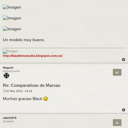
s
a
j
e
Un modelo muy bueno.
http://blackhevstudio.blogspot.com.es/
Nagash
Citar
HeadQuarter
Re: Comparativas de Marcas
11 Nov 2012, 13:19
M
e
Muchas gracias Black
n
s
a
j
e
odiel1976
Citar
Soldado