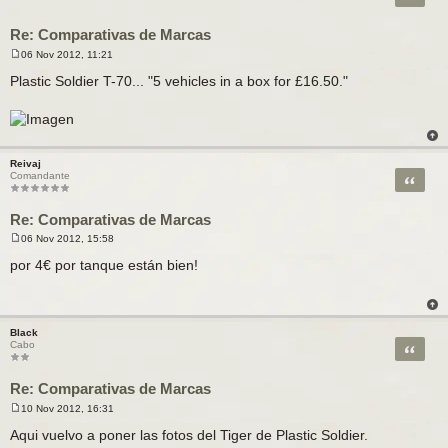
Re: Comparativas de Marcas
06 Nov 2012, 11:21
M
e
Plastic Soldier T-70... "5 vehicles in a box for £16.50."
n
s
a
j
e
Reivaj
Citar
Comandante
Re: Comparativas de Marcas
06 Nov 2012, 15:58
M
e
por 4€ por tanque están bien!
n
s
a
j
e
Black
Citar
Cabo
Re: Comparativas de Marcas
10 Nov 2012, 16:31
M
e
Aqui vuelvo a poner las fotos del Tiger de Plastic Soldier.
n