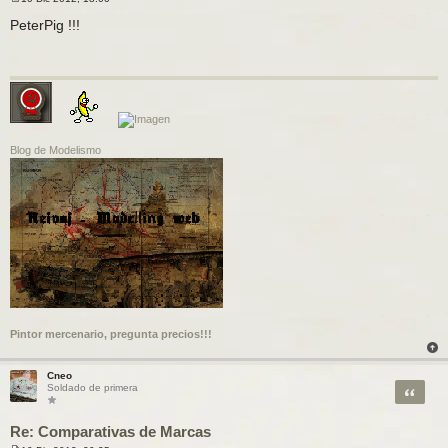
M
e
PeterPig !!!
n
s
a
j
e
Blog de Modelismo
Pintor mercenario, pregunta precios!!!
Cneo
Citar
Soldado de primera
Re: Comparativas de Marcas