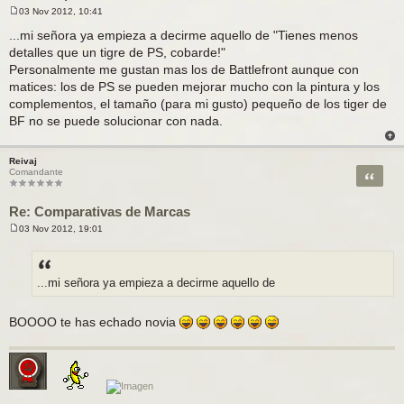
03 Nov 2012, 10:41
M
e
...mi señora ya empieza a decirme aquello de "Tienes menos
n
detalles que un tigre de PS, cobarde!"
s
a
Personalmente me gustan mas los de Battlefront aunque con
j
matices: los de PS se pueden mejorar mucho con la pintura y los
e
complementos, el tamaño (para mi gusto) pequeño de los tiger de
BF no se puede solucionar con nada.
Reivaj
Citar
Comandante
Re: Comparativas de Marcas
03 Nov 2012, 19:01
M
e
n
s
a
...mi señora ya empieza a decirme aquello de
j
e
BOOOO te has echado novia