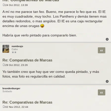
24 Oct 2012, 13:39
M
e
A mí no me parece tan feo. Bueno, me parece lo feo que es. El IE
n
es muy cuadradote, muy tocho. Los Panthers y demás tienen mas
s
a
detalles redondos, o mas angúlos. El IE es una caja rectangular
j
encima de unas orugas
e
Habría que verlo pintado para compararlo bien.
nombrajo
Citar
Cabo
Re: Comparativas de Marcas
29 Oct 2012, 23:26
M
e
Yo también creo que hay que ver como queda pintado, y más
n
fotos, esa foto es regularcilla en calidad.
s
a
j
e
brandenburger
Citar
Soldado
Re: Comparativas de Marcas
02 Nov 2012, 22:44
M