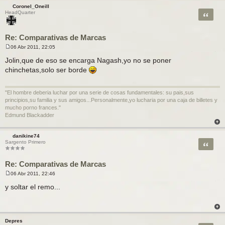
Coronel_Oneill
Citar
HeadQuarter
Re: Comparativas de Marcas
06 Abr 2011, 22:05
M
e
Jolin,que de eso se encarga Nagash,yo no se poner
n
chinchetas,solo ser borde
s
a
j
e
"El hombre deberia luchar por una serie de cosas fundamentales: su pais,sus
principios,su familia y sus amigos...Personalmente,yo lucharia por una caja de billetes y
mucho porno frances."
Edmund Blackadder
danikine74
Citar
Sargento Primero
Re: Comparativas de Marcas
06 Abr 2011, 22:46
M
e
y soltar el remo...
n
s
a
j
e
Depres