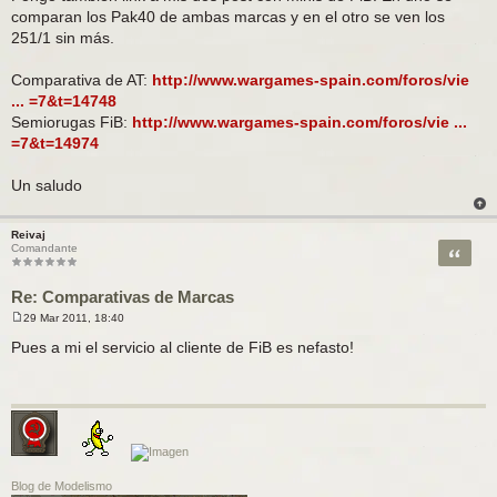
comparan los Pak40 de ambas marcas y en el otro se ven los
251/1 sin más.
Comparativa de AT:
http://www.wargames-spain.com/foros/vie
... =7&t=14748
Semiorugas FiB:
http://www.wargames-spain.com/foros/vie ...
=7&t=14974
Un saludo
Reivaj
Citar
Comandante
Re: Comparativas de Marcas
29 Mar 2011, 18:40
M
e
Pues a mi el servicio al cliente de FiB es nefasto!
n
s
a
j
e
Blog de Modelismo