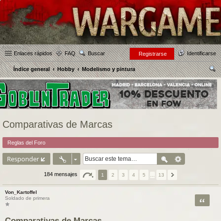
Enlaces rápidos
FAQ
Buscar
Identificarse
Registrarse
Índice general
Hobby
Modelismo y pintura
us
car
Comparativas de Marcas
Reglas del Foro
Responder
184 mensajes
1
2
3
4
5
…
13
Von_Kartoffel
Citar
Soldado de primera
Comparativas de Marcas