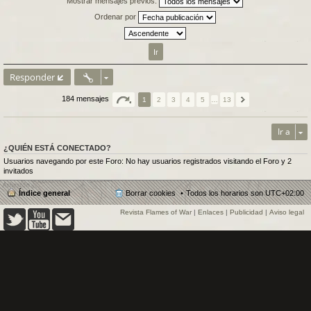
Mostrar mensajes previos:
Ordenar por
Responder
184 mensajes
1
2
3
4
5
…
13
Ir a
¿QUIÉN ESTÁ CONECTADO?
Usuarios navegando por este Foro: No hay usuarios registrados visitando el Foro y 2
invitados
Índice general
Borrar cookies
Todos los horarios son
UTC+02:00
Revista Flames of War
|
Enlaces
|
Publicidad
|
Aviso legal