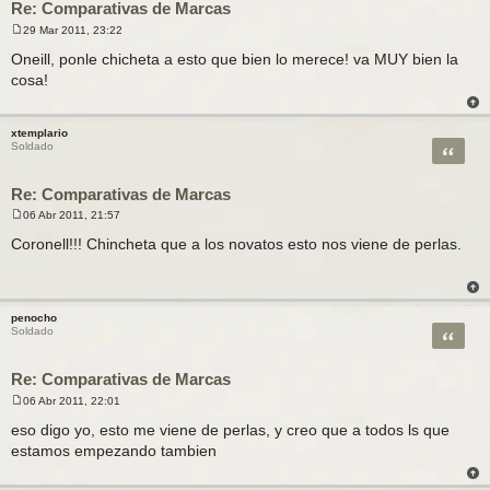
Re: Comparativas de Marcas
29 Mar 2011, 23:22
M
e
Oneill, ponle chicheta a esto que bien lo merece! va MUY bien la
n
cosa!
s
a
j
e
xtemplario
Citar
Soldado
Re: Comparativas de Marcas
06 Abr 2011, 21:57
M
e
Coronell!!! Chincheta que a los novatos esto nos viene de perlas.
n
s
a
j
e
penocho
Citar
Soldado
Re: Comparativas de Marcas
06 Abr 2011, 22:01
M
e
eso digo yo, esto me viene de perlas, y creo que a todos ls que
n
estamos empezando tambien
s
a
j
e