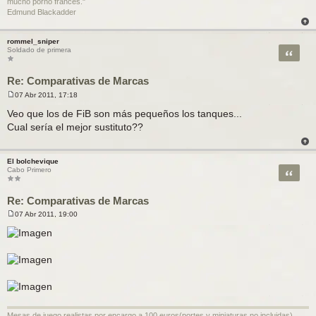
mucho porno frances."
Edmund Blackadder
rommel_sniper
Citar
Soldado de primera
Re: Comparativas de Marcas
07 Abr 2011, 17:18
M
e
Veo que los de FiB son más pequeños los tanques...
n
Cual sería el mejor sustituto??
s
a
j
e
El bolchevique
Citar
Cabo Primero
Re: Comparativas de Marcas
07 Abr 2011, 19:00
M
e
n
s
a
j
e
Mesas de juego realistas por encargo a 100 euros(portes y miniaturas no incluidas).