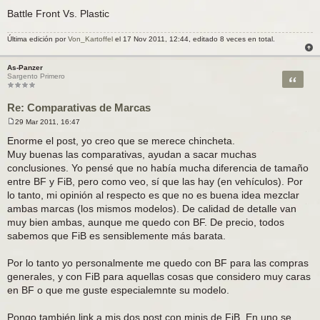
Battle Front Vs. Plastic
Última edición por
Von_Kartoffel
el 17 Nov 2011, 12:44, editado 8 veces en total.
As-Panzer
Citar
Sargento Primero
Re: Comparativas de Marcas
29 Mar 2011, 16:47
M
e
Enorme el post, yo creo que se merece chincheta.
n
Muy buenas las comparativas, ayudan a sacar muchas
s
a
conclusiones. Yo pensé que no había mucha diferencia de tamaño
j
entre BF y FiB, pero como veo, sí que las hay (en vehículos). Por
e
lo tanto, mi opinión al respecto es que no es buena idea mezclar
ambas marcas (los mismos modelos). De calidad de detalle van
muy bien ambas, aunque me quedo con BF. De precio, todos
sabemos que FiB es sensiblemente más barata.
Por lo tanto yo personalmente me quedo con BF para las compras
generales, y con FiB para aquellas cosas que considero muy caras
en BF o que me guste especialemnte su modelo.
Pongo también link a mis dos post con minis de FiB. En uno se