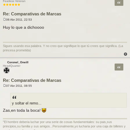
Citar
Fearless Veteran
Re: Comparativas de Marcas
06 Abr 2011, 22:53
M
e
Huy lo que a dichoooo
n
s
a
j
e
Sigues usando esa palabra. Y no creo que signifique lo que tú crees que significa. (La
princesa prometida)
Coronel_Oneill
Citar
HeadQuarter
Re: Comparativas de Marcas
07 Abr 2011, 08:55
M
e
n
s
a
y soltar el remo...
j
e
Zas,en toda la boca!
"El hombre deberia luchar por una serie de cosas fundamentales: su pais,sus
principios,su familia y sus amigos...Personalmente,yo lucharia por una caja de billetes y