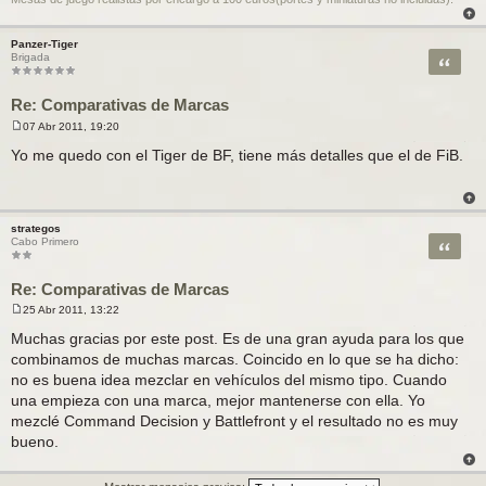
Panzer-Tiger
Citar
Brigada
Re: Comparativas de Marcas
07 Abr 2011, 19:20
M
e
Yo me quedo con el Tiger de BF, tiene más detalles que el de FiB.
n
s
a
j
e
strategos
Citar
Cabo Primero
Re: Comparativas de Marcas
25 Abr 2011, 13:22
M
e
Muchas gracias por este post. Es de una gran ayuda para los que
n
combinamos de muchas marcas. Coincido en lo que se ha dicho:
s
a
no es buena idea mezclar en vehículos del mismo tipo. Cuando
j
una empieza con una marca, mejor mantenerse con ella. Yo
e
mezclé Command Decision y Battlefront y el resultado no es muy
bueno.