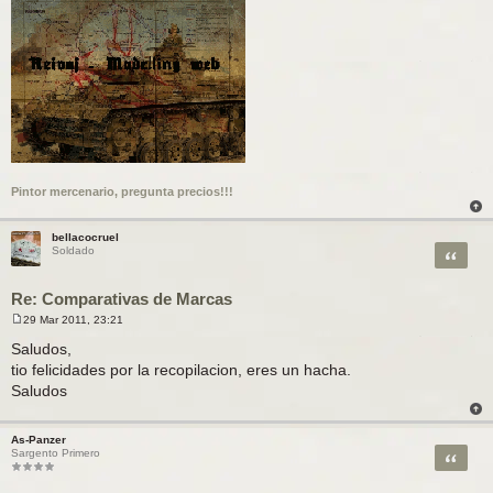
Pintor mercenario, pregunta precios!!!
bellacocruel
Citar
Soldado
Re: Comparativas de Marcas
29 Mar 2011, 23:21
M
e
Saludos,
n
tio felicidades por la recopilacion, eres un hacha.
s
a
Saludos
j
e
As-Panzer
Citar
Sargento Primero