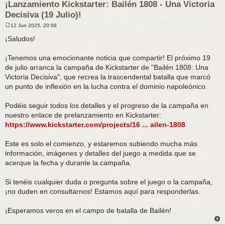
¡Lanzamiento Kickstarter: Bailén 1808 - Una Victoria
Decisiva (19 Julio)!
12 Jun 2025, 20:58
M
e
¡Saludos!
n
s
a
¡Tenemos una emocionante noticia que compartir! El próximo 19
j
de julio arranca la campaña de Kickstarter de "Bailén 1808: Una
e
Victoria Decisiva", que recrea la trascendental batalla que marcó
un punto de inflexión en la lucha contra el dominio napoleónico.
Podéis seguir todos los detalles y el progreso de la campaña en
nuestro enlace de prelanzamiento en Kickstarter:
https://www.kickstarter.com/projects/16 ... ailen-1808
Este es solo el comienzo, y estaremos subiendo mucha más
información, imágenes y detalles del juego a medida que se
acerque la fecha y durante la campaña.
Si tenéis cualquier duda o pregunta sobre el juego o la campaña,
¡no duden en consultarnos! Estamos aquí para responderlas.
¡Esperamos veros en el campo de batalla de Bailén!