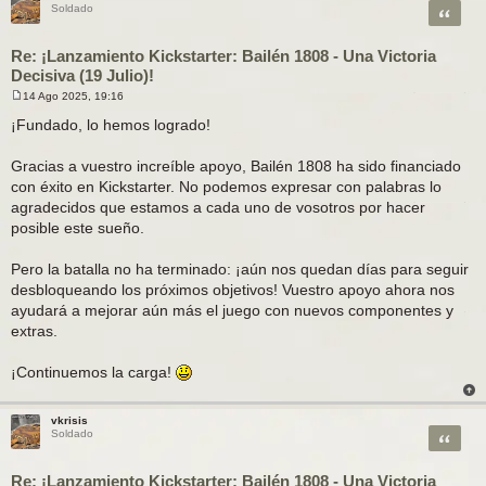
Citar
Soldado
Re: ¡Lanzamiento Kickstarter: Bailén 1808 - Una Victoria
Decisiva (19 Julio)!
14 Ago 2025, 19:16
M
e
¡Fundado, lo hemos logrado!
n
s
a
Gracias a vuestro increíble apoyo, Bailén 1808 ha sido financiado
j
con éxito en Kickstarter. No podemos expresar con palabras lo
e
agradecidos que estamos a cada uno de vosotros por hacer
posible este sueño.
Pero la batalla no ha terminado: ¡aún nos quedan días para seguir
desbloqueando los próximos objetivos! Vuestro apoyo ahora nos
ayudará a mejorar aún más el juego con nuevos componentes y
extras.
¡Continuemos la carga!
vkrisis
Citar
Soldado
Re: ¡Lanzamiento Kickstarter: Bailén 1808 - Una Victoria