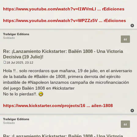
https://www.youtube.com/watch?v=I1WVmLl ... rEdiciones
https://www.youtube.com/watch?v=WPZZz5V ... rEdiciones
Trafalgar Editions
Citar
Soldado
Re: ¡Lanzamiento Kickstarter: Bailén 1808 - Una Victoria
Decisiva (19 Julio)!
18 Jul 2025, 23:12
M
e
Hola !!.. solo recordaros que mañana, 19 de julio, en el aniversario
n
de la batalla de #Bailén de 1808, primera derrota del ejército
s
a
imbatible de #Napoleon lanzamos campaña de microfinanciación
j
del juego Bailén 1808 en #kickstarter
e
No te lo pierdas!!.
https://www.kickstarter.com/projects/16 ... ailen-1808
Trafalgar Editions
Citar
Soldado
Re: ¡Lanzamiento Kickstarter: Bailén 1808 - Una Victoria