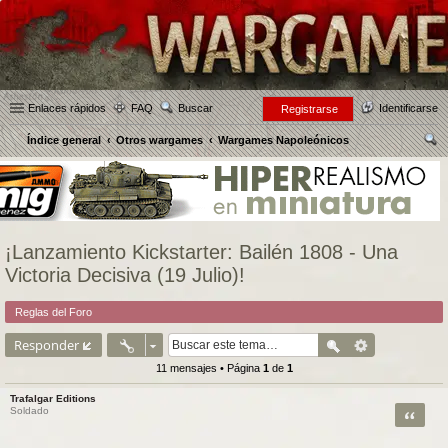
Enlaces rápidos
FAQ
Buscar
Identificarse
Registrarse
Índice general
Otros wargames
Wargames Napoleónicos
us
car
¡Lanzamiento Kickstarter: Bailén 1808 - Una
Victoria Decisiva (19 Julio)!
Reglas del Foro
Responder
11 mensajes • Página
1
de
1
Trafalgar Editions
Citar
Soldado