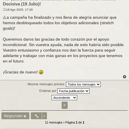
Decisiva (19 Julio)!
18 Ago 2025, 17:26
M
e
¡La campaña ha finalizado y nos llena de alegría anunciar que
n
hemos desbloqueado todos los objetivos adicionales (stretch
s
a
goals)!
j
e
Queremos daros las gracias de todo corazón por el apoyo
incondicional. Sin vuestra ayuda, nada de esto habría sido posible.
Vuestro entusiasmo y confianza nos dan la fuerza para seguir
adelante y trabajar con más ganas en los proyectos que tenemos
en el futuro.
¡Gracias de nuevo!
Mostrar mensajes previos:
Ordenar por
Responder
11 mensajes • Página
1
de
1