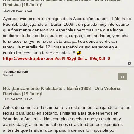
Decisiva (19 Julio)!
24 Jul 2025, 17:23
M
e
Ayer estuvimos con los amigos de la Asociación Lupus in Fábula de
n
Fuenlabrada jugando un Bailén 1808... un partida muy interesante
s
a
que finalmente ganaron los españoles pero tras una dura lucha...
j
se dieron todo tipo de situaciones, cargas, desbandadas, y mucha
e
furia asesina (yo no había visto una partida donde se dieran
tanto).. la metralla del 12 libras español causo estragos en el
centro francés.. una tarde de batalla !!
https://www.dropbox.com/scl/fi/l2yjh0el ... lf9xj&dl=0
Trafalgar Editions
Citar
Soldado
Re: ¡Lanzamiento Kickstarter: Bailén 1808 - Una Victoria
Decisiva (19 Julio)!
31 Jul 2025, 18:40
M
e
Antes de comenzar la campaña, ya estábamos trabajando en unas
n
reglas para jugar en solitario, similares a las que tenemos en
s
a
Waterloo o Austerlitz. Nos complace deciros que ya están muy
j
avanzadas y, aunque no sabemos si las tendremos disponibles
e
antes de que finalice la campaña, haremos lo imposible por