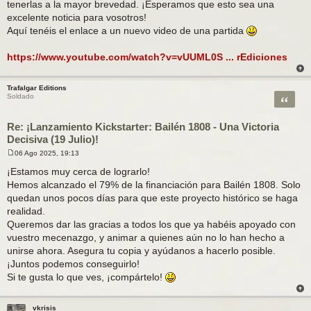
tenerlas a la mayor brevedad. ¡Esperamos que esto sea una
excelente noticia para vosotros!
Aquí tenéis el enlace a un nuevo video de una partida
https://www.youtube.com/watch?v=vUUML0S ... rEdiciones
Trafalgar Editions
Citar
Soldado
Re: ¡Lanzamiento Kickstarter: Bailén 1808 - Una Victoria
Decisiva (19 Julio)!
06 Ago 2025, 19:13
M
e
¡Estamos muy cerca de lograrlo!
n
Hemos alcanzado el 79% de la financiación para Bailén 1808. Solo
s
a
quedan unos pocos días para que este proyecto histórico se haga
j
realidad.
e
Queremos dar las gracias a todos los que ya habéis apoyado con
vuestro mecenazgo, y animar a quienes aún no lo han hecho a
unirse ahora. Asegura tu copia y ayúdanos a hacerlo posible.
¡Juntos podemos conseguirlo!
Si te gusta lo que ves, ¡compártelo!
vkrisis