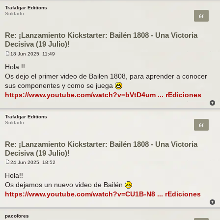
Trafalgar Editions
Citar
Soldado
Re: ¡Lanzamiento Kickstarter: Bailén 1808 - Una Victoria
Decisiva (19 Julio)!
18 Jun 2025, 11:49
M
e
Hola !!
n
Os dejo el primer video de Bailen 1808, para aprender a conocer
s
a
sus componentes y como se juega
j
https://www.youtube.com/watch?v=bVtD4um ... rEdiciones
e
Trafalgar Editions
Citar
Soldado
Re: ¡Lanzamiento Kickstarter: Bailén 1808 - Una Victoria
Decisiva (19 Julio)!
24 Jun 2025, 18:52
M
e
Hola!!
n
Os dejamos un nuevo video de Bailén
s
a
https://www.youtube.com/watch?v=CU1B-N8 ... rEdiciones
j
e
pacofores