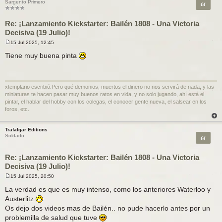
Citar
Sargento Primero
Re: ¡Lanzamiento Kickstarter: Bailén 1808 - Una Victoria
Decisiva (19 Julio)!
15 Jul 2025, 12:45
M
e
Tiene muy buena pinta
n
s
a
j
e
xtemplario escribió:Pero qué demonios, muertos el dinero no nos servirá de nada, y las
miniaturas te hacen pasar muy buenos ratos en vida, y no solo jugando, ahí está el
pintar, el hablar del hobby con los colegas, el conocer gente nueva, el salsear en los
foros, etc.
Trafalgar Editions
Citar
Soldado
Re: ¡Lanzamiento Kickstarter: Bailén 1808 - Una Victoria
Decisiva (19 Julio)!
15 Jul 2025, 20:50
M
e
La verdad es que es muy intenso, como los anteriores Waterloo y
n
Austerlitz
s
a
Os dejo dos videos mas de Bailén.. no pude hacerlo antes por un
j
problemilla de salud que tuve
e