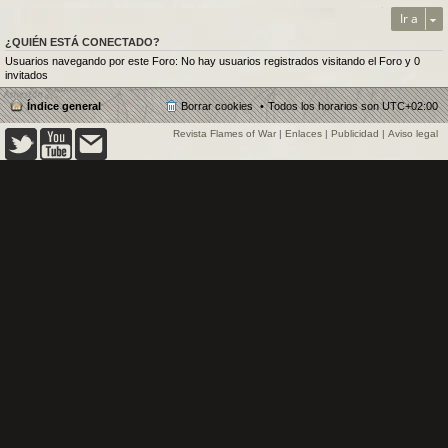
Ir a
¿QUIÉN ESTÁ CONECTADO?
Usuarios navegando por este Foro: No hay usuarios registrados visitando el Foro y 0
invitados
Índice general
Borrar cookies
Todos los horarios son
UTC+02:00
Revista Flames of War
|
Enlaces
|
Publicidad
|
Aviso legal