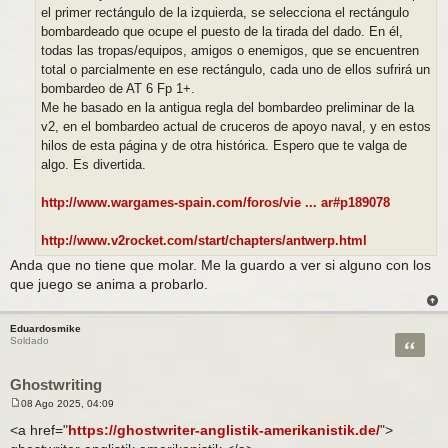
el primer rectángulo de la izquierda, se selecciona el rectángulo
bombardeado que ocupe el puesto de la tirada del dado. En él,
todas las tropas/equipos, amigos o enemigos, que se encuentren
total o parcialmente en ese rectángulo, cada uno de ellos sufrirá un
bombardeo de AT 6 Fp 1+.
Me he basado en la antigua regla del bombardeo preliminar de la
v2, en el bombardeo actual de cruceros de apoyo naval, y en estos
hilos de esta página y de otra histórica. Espero que te valga de
algo. Es divertida.
http://www.wargames-spain.com/foros/vie ... ar#p189078
http://www.v2rocket.com/start/chapters/antwerp.html
Anda que no tiene que molar. Me la guardo a ver si alguno con los
que juego se anima a probarlo.
Eduardosmike
Citar
Soldado
Ghostwriting
08 Ago 2025, 04:09
M
e
<a href="
https://ghostwriter-anglistik-amerikanistik.de/
">
n