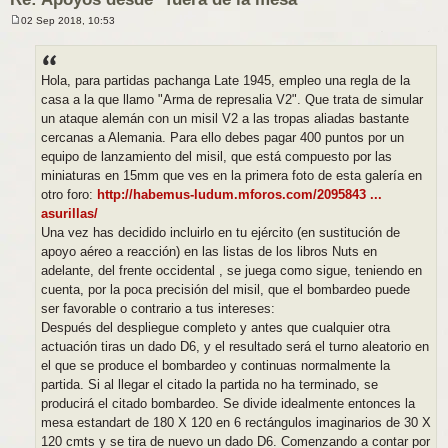
02 Sep 2018, 10:53
M
e
n
s
a
Hola, para partidas pachanga Late 1945, empleo una regla de la
j
casa a la que llamo "Arma de represalia V2". Que trata de simular
e
un ataque alemán con un misil V2 a las tropas aliadas bastante
cercanas a Alemania. Para ello debes pagar 400 puntos por un
equipo de lanzamiento del misil, que está compuesto por las
miniaturas en 15mm que ves en la primera foto de esta galería en
otro foro:
http://habemus-ludum.mforos.com/2095843 ...
asurillas/
Una vez has decidido incluirlo en tu ejército (en sustitución de
apoyo aéreo a reacción) en las listas de los libros Nuts en
adelante, del frente occidental , se juega como sigue, teniendo en
cuenta, por la poca precisión del misil, que el bombardeo puede
ser favorable o contrario a tus intereses:
Después del despliegue completo y antes que cualquier otra
actuación tiras un dado D6, y el resultado será el turno aleatorio en
el que se produce el bombardeo y continuas normalmente la
partida. Si al llegar el citado la partida no ha terminado, se
producirá el citado bombardeo. Se divide idealmente entonces la
mesa estandart de 180 X 120 en 6 rectángulos imaginarios de 30 X
120 cmts y se tira de nuevo un dado D6. Comenzando a contar por