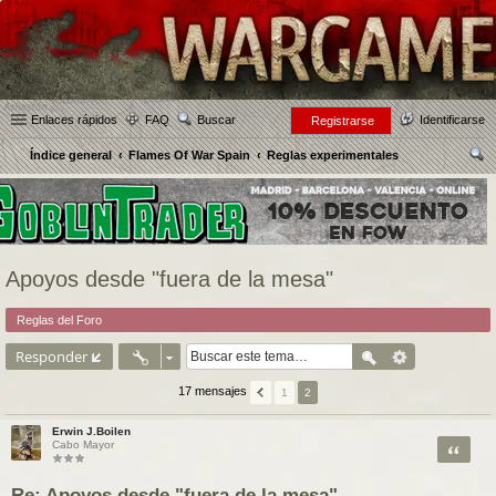
Enlaces rápidos
FAQ
Buscar
Identificarse
Registrarse
Índice general
Flames Of War Spain
Reglas experimentales
us
car
Apoyos desde "fuera de la mesa"
Reglas del Foro
Responder
17 mensajes
1
2
Erwin J.Boilen
Citar
Cabo Mayor
Re: Apoyos desde "fuera de la mesa"