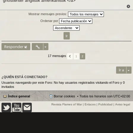
ghostwriter anglistik amerikanistik </a>
s
a
j
e
Mostrar mensajes previos:
Ordenar por
Responder
17 mensajes
1
2
Ir a
¿QUIÉN ESTÁ CONECTADO?
Usuarios navegando por este Foro: No hay usuarios registrados visitando el Foro y 0
invitados
Índice general
Borrar cookies
Todos los horarios son
UTC+02:00
Revista Flames of War
|
Enlaces
|
Publicidad
|
Aviso legal