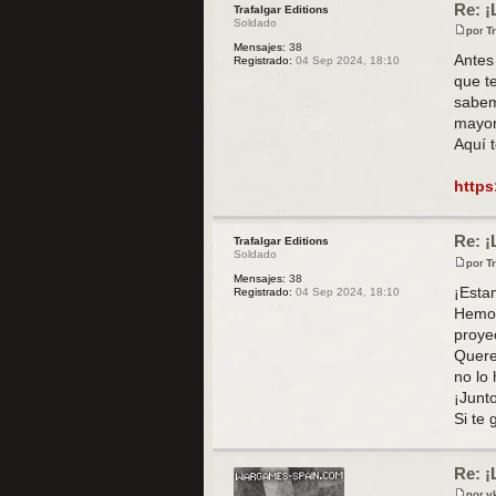
Re: ¡
Trafalgar Editions
Soldado
por
T
M
Mensajes:
38
e
Antes
Registrado:
04 Sep 2024, 18:10
n
que t
s
a
sabem
j
mayor
e
Aquí 
https
Re: ¡
Trafalgar Editions
Soldado
por
T
M
Mensajes:
38
e
¡Esta
Registrado:
04 Sep 2024, 18:10
n
Hemos
s
a
proyec
j
Quere
e
no lo
¡Junt
Si te 
Re: ¡
por
v