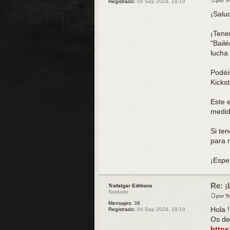
por
T
Registrado:
04 Sep 2024, 18:10
M
e
¡Salu
n
s
a
¡Tene
j
"Bailé
e
lucha
Podéi
Kickst
Este 
medid
Si te
para 
¡Espe
Re: ¡
Trafalgar Editions
Soldado
por
T
M
Mensajes:
38
e
Hola !
Registrado:
04 Sep 2024, 18:10
n
Os de
s
a
https