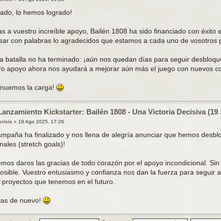
ado, lo hemos logrado!
as a vuestro increíble apoyo, Bailén 1808 ha sido financiado con éxito
sar con palabras lo agradecidos que estamos a cada uno de vosotros p
la batalla no ha terminado: ¡aún nos quedan días para seguir desbloqu
ro apoyo ahora nos ayudará a mejorar aún más el juego con nuevos c
inuemos la carga!
Lanzamiento Kickstarter: Bailén 1808 - Una Victoria Decisiva (19 
krisis
»
18 Ago 2025, 17:26
ampaña ha finalizado y nos llena de alegría anunciar que hemos desblo
nales (stretch goals)!
mos daros las gracias de todo corazón por el apoyo incondicional. Sin
posible. Vuestro entusiasmo y confianza nos dan la fuerza para seguir 
s proyectos que tenemos en el futuro.
ias de nuevo!