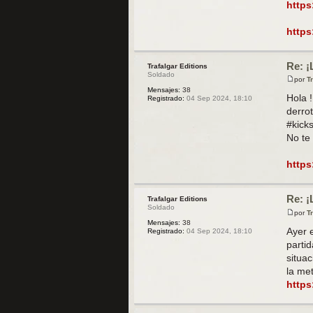
https
e
https
Re: ¡
Trafalgar Editions
Soldado
por
T
M
Mensajes:
38
e
Hola !
Registrado:
04 Sep 2024, 18:10
n
derro
s
a
#kicks
j
No te 
e
https
Re: ¡
Trafalgar Editions
Soldado
por
T
M
Mensajes:
38
e
Ayer 
Registrado:
04 Sep 2024, 18:10
n
parti
s
a
situa
j
la met
e
https