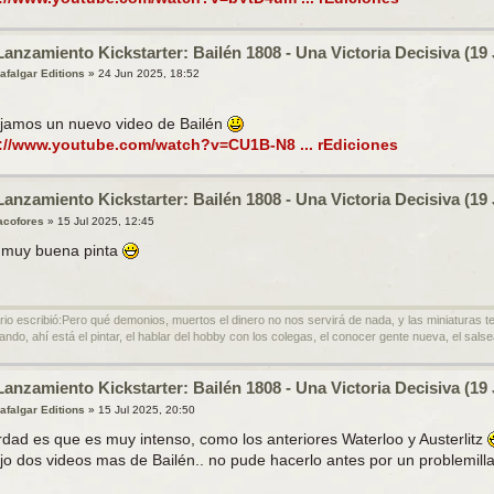
Lanzamiento Kickstarter: Bailén 1808 - Una Victoria Decisiva (19 
rafalgar Editions
»
24 Jun 2025, 18:52
jamos un nuevo video de Bailén
://www.youtube.com/watch?v=CU1B-N8 ... rEdiciones
Lanzamiento Kickstarter: Bailén 1808 - Una Victoria Decisiva (19 
acofores
»
15 Jul 2025, 12:45
 muy buena pinta
rio escribió:Pero qué demonios, muertos el dinero no nos servirá de nada, y las miniaturas 
ando, ahí está el pintar, el hablar del hobby con los colegas, el conocer gente nueva, el salsea
Lanzamiento Kickstarter: Bailén 1808 - Una Victoria Decisiva (19 
rafalgar Editions
»
15 Jul 2025, 20:50
rdad es que es muy intenso, como los anteriores Waterloo y Austerlitz
jo dos videos mas de Bailén.. no pude hacerlo antes por un problemill