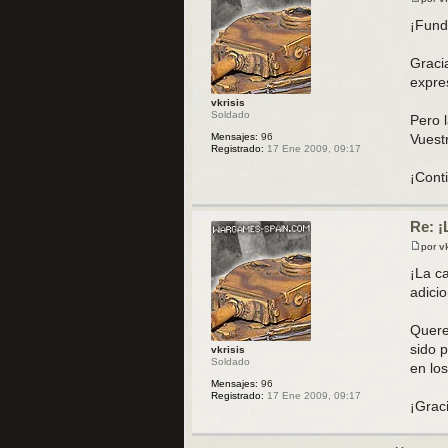
M
e
¡Fund
n
s
a
Graci
j
expre
e
vkrisis
Soldado
Pero 
Mensajes:
96
Vuest
Registrado:
17 Ene 2009, 09:17
¡Cont
Re: ¡
por
v
M
e
¡La c
n
adicio
s
a
j
Quere
e
sido 
vkrisis
Soldado
en lo
Mensajes:
96
Registrado:
17 Ene 2009, 09:17
¡Grac