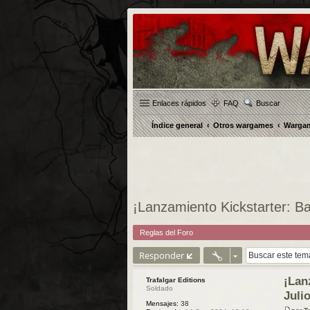
Enlaces rápidos
FAQ
Buscar
Índice general
Otros wargames
Wargam
¡Lanzamiento Kickstarter: Bai
Reglas del Foro
Responder
¡Lan
Trafalgar Editions
Soldado
Julio
Mensajes:
38