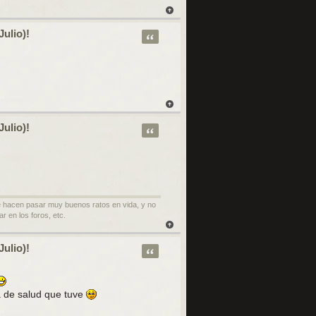
Julio)!
Citar
Julio)!
Citar
te hacen pasar muy buenos ratos en vida, y no
r en los foros, etc.
Julio)!
Citar
a de salud que tuve