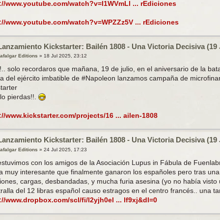
://www.youtube.com/watch?v=I1WVmLl ... rEdiciones
://www.youtube.com/watch?v=WPZZz5V ... rEdiciones
Lanzamiento Kickstarter: Bailén 1808 - Una Victoria Decisiva (19 
rafalgar Editions
»
18 Jul 2025, 23:12
!.. solo recordaros que mañana, 19 de julio, en el aniversario de la ba
ta del ejército imbatible de #Napoleon lanzamos campaña de microfinan
tarter
lo pierdas!!.
://www.kickstarter.com/projects/16 ... ailen-1808
Lanzamiento Kickstarter: Bailén 1808 - Una Victoria Decisiva (19 
rafalgar Editions
»
24 Jul 2025, 17:23
estuvimos con los amigos de la Asociación Lupus in Fábula de Fuenlab
da muy interesante que finalmente ganaron los españoles pero tras una d
ciones, cargas, desbandadas, y mucha furia asesina (yo no había visto 
ralla del 12 libras español causo estragos en el centro francés.. una ta
://www.dropbox.com/scl/fi/l2yjh0el ... lf9xj&dl=0