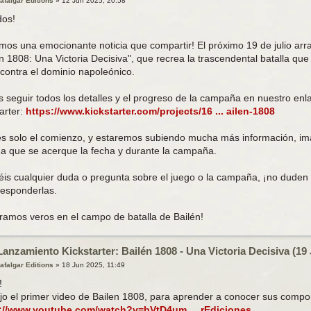
rafalgar Editions
»
12 Jun 2025, 20:58
dos!
mos una emocionante noticia que compartir! El próximo 19 de julio arr
n 1808: Una Victoria Decisiva", que recrea la trascendental batalla que
 contra el dominio napoleónico.
s seguir todos los detalles y el progreso de la campaña en nuestro en
arter:
https://www.kickstarter.com/projects/16 ... ailen-1808
es solo el comienzo, y estaremos subiendo mucha más información, imá
a que se acerque la fecha y durante la campaña.
néis cualquier duda o pregunta sobre el juego o la campaña, ¡no duden
responderlas.
ramos veros en el campo de batalla de Bailén!
Lanzamiento Kickstarter: Bailén 1808 - Una Victoria Decisiva (19 
rafalgar Editions
»
18 Jun 2025, 11:49
!
jo el primer video de Bailen 1808, para aprender a conocer sus comp
://www.youtube.com/watch?v=bVtD4um ... rEdiciones