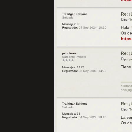
j
e
Re: ¡
Trafalgar Editions
Soldado
por
T
M
Mensajes:
38
e
Hola!!
Registrado:
04 Sep 2024, 18:10
n
Os de
s
a
https
j
e
Re: ¡
pacofores
Sargento Primero
por
p
M
e
Tiene
Mensajes:
1812
n
Registrado:
08 May 2009, 13:22
s
a
j
e
xtempla
solo jug
Re: ¡
Trafalgar Editions
Soldado
por
T
M
Mensajes:
38
e
La ve
Registrado:
04 Sep 2024, 18:10
n
Os de
s
a
j