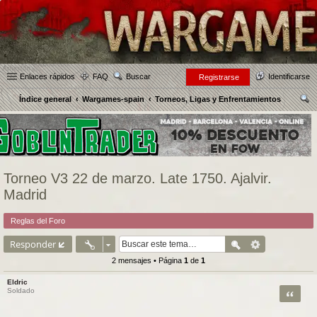
Enlaces rápidos
FAQ
Buscar
Identificarse
Registrarse
Índice general
Wargames-spain
Torneos, Ligas y Enfrentamientos
us
car
Torneo V3 22 de marzo. Late 1750. Ajalvir.
Madrid
Reglas del Foro
Responder
2 mensajes • Página
1
de
1
Eldric
Citar
Soldado