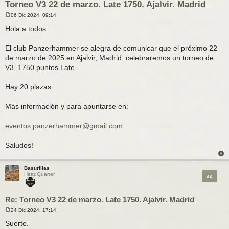
Torneo V3 22 de marzo. Late 1750. Ajalvir. Madrid
06 Dic 2024, 09:14
M
e
Hola a todos:
n
s
a
El club Panzerhammer se alegra de comunicar que el próximo 22
j
de marzo de 2025 en Ajalvir, Madrid, celebraremos un torneo de
e
V3, 1750 puntos Late.
Hay 20 plazas.
Más información y para apuntarse en:
eventos.panzerhammer@gmail.com
Saludos!
Basurillas
Citar
HeadQuarter
Re: Torneo V3 22 de marzo. Late 1750. Ajalvir. Madrid
24 Dic 2024, 17:14
M
e
Suerte.
n