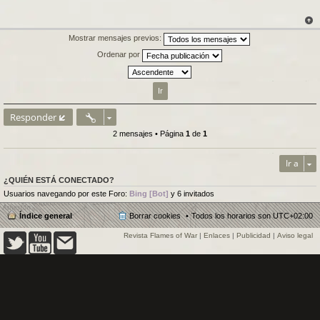
s
a
j
e
Mostrar mensajes previos:
Ordenar por
Responder
2 mensajes • Página
1
de
1
Ir a
¿QUIÉN ESTÁ CONECTADO?
Usuarios navegando por este Foro:
Bing [Bot]
y 6 invitados
Índice general
Borrar cookies
Todos los horarios son
UTC+02:00
Revista Flames of War
|
Enlaces
|
Publicidad
|
Aviso legal