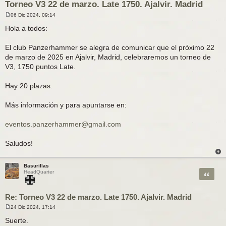
Torneo V3 22 de marzo. Late 1750. Ajalvir. Madrid
06 Dic 2024, 09:14
M
e
Hola a todos:
n
s
a
El club Panzerhammer se alegra de comunicar que el próximo 22
j
de marzo de 2025 en Ajalvir, Madrid, celebraremos un torneo de
e
V3, 1750 puntos Late.
Hay 20 plazas.
Más información y para apuntarse en:
eventos.panzerhammer@gmail.com
Saludos!
Basurillas
Citar
HeadQuarter
Re: Torneo V3 22 de marzo. Late 1750. Ajalvir. Madrid
24 Dic 2024, 17:14
M
e
Suerte.
n