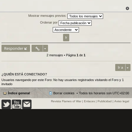
s
a
j
e
Mostrar mensajes previos:
Ordenar por
Responder
2 mensajes • Página
1
de
1
Ir a
¿QUIÉN ESTÁ CONECTADO?
Usuarios navegando por este Foro: No hay usuarios registrados visitando el Foro y 1
invitado
Índice general
Borrar cookies
Todos los horarios son
UTC+02:00
Revista Flames of War
|
Enlaces
|
Publicidad
|
Aviso legal