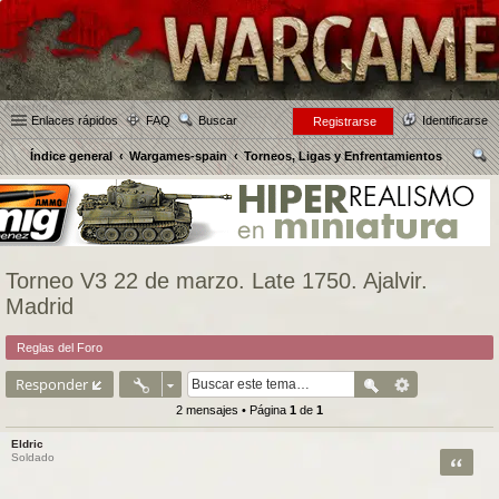
Enlaces rápidos
FAQ
Buscar
Identificarse
Registrarse
Índice general
Wargames-spain
Torneos, Ligas y Enfrentamientos
us
car
Torneo V3 22 de marzo. Late 1750. Ajalvir.
Madrid
Reglas del Foro
Responder
2 mensajes • Página
1
de
1
Eldric
Citar
Soldado