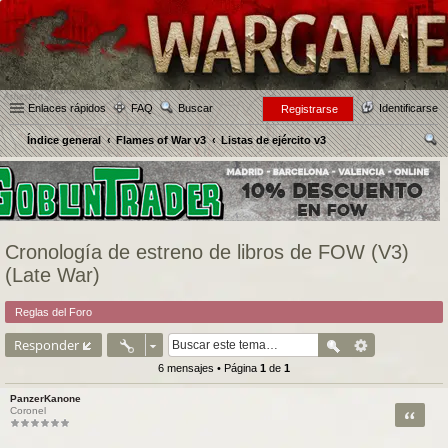
Enlaces rápidos
FAQ
Buscar
Identificarse
Registrarse
Índice general
Flames of War v3
Listas de ejército v3
us
car
Cronología de estreno de libros de FOW (V3)
(Late War)
Reglas del Foro
Responder
6 mensajes • Página
1
de
1
PanzerKanone
Citar
Coronel