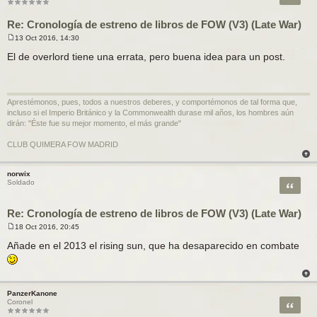
Re: Cronología de estreno de libros de FOW (V3) (Late War)
13 Oct 2016, 14:30
M
e
El de overlord tiene una errata, pero buena idea para un post.
n
s
a
j
e
Aprestémonos, pues, todos a nuestros deberes, y comportémonos de tal forma que,
incluso si el Imperio Británico y la Commonwealth durase mil años, los hombres aún
dirán: "Éste fue su mejor momento, el más grande"
CLUB QUIMERA FOW MADRID
norwix
Citar
Soldado
Re: Cronología de estreno de libros de FOW (V3) (Late War)
18 Oct 2016, 20:45
M
e
Añade en el 2013 el rising sun, que ha desaparecido en combate
n
s
a
j
e
PanzerKanone
Citar
Coronel