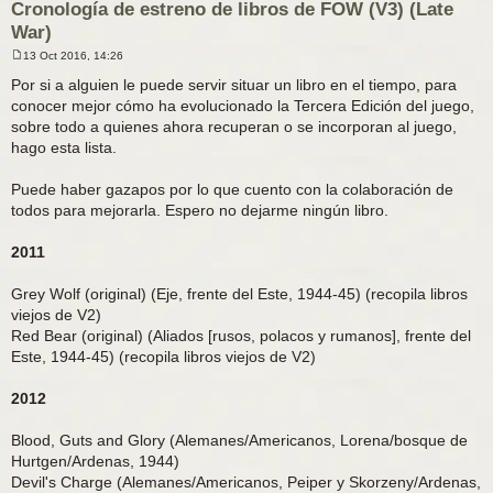
Cronología de estreno de libros de FOW (V3) (Late
War)
13 Oct 2016, 14:26
M
e
Por si a alguien le puede servir situar un libro en el tiempo, para
n
conocer mejor cómo ha evolucionado la Tercera Edición del juego,
s
a
sobre todo a quienes ahora recuperan o se incorporan al juego,
j
hago esta lista.
e
Puede haber gazapos por lo que cuento con la colaboración de
todos para mejorarla. Espero no dejarme ningún libro.
2011
Grey Wolf (original) (Eje, frente del Este, 1944-45) (recopila libros
viejos de V2)
Red Bear (original) (Aliados [rusos, polacos y rumanos], frente del
Este, 1944-45) (recopila libros viejos de V2)
2012
Blood, Guts and Glory (Alemanes/Americanos, Lorena/bosque de
Hurtgen/Ardenas, 1944)
Devil's Charge (Alemanes/Americanos, Peiper y Skorzeny/Ardenas,