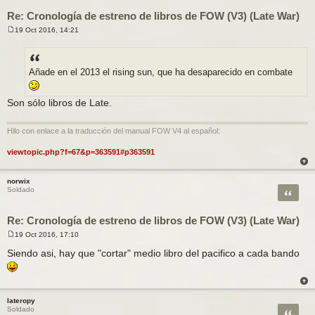
Re: Cronología de estreno de libros de FOW (V3) (Late War)
19 Oct 2016, 14:21
M
e
n
s
a
Añade en el 2013 el rising sun, que ha desaparecido en combate
j
e
Son sólo libros de Late.
Hilo con enlace a la traducción del manual FOW V4 al español:
viewtopic.php?f=67&p=363591#p363591
norwix
Citar
Soldado
Re: Cronología de estreno de libros de FOW (V3) (Late War)
19 Oct 2016, 17:10
M
e
Siendo asi, hay que "cortar" medio libro del pacifico a cada bando
n
s
a
j
e
lateropy
Citar
Soldado