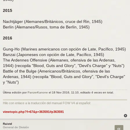
2015
Nachtjäger (Alemanes/Británicos, cruce del Rin, 1945)
Berlín (Alemanes/Rusos, toma de Berlín, 1945)
2016
Gung-Ho (Marines americanos con opción de Late, Pacífico, 1945)
Banzai (Japoneses con opción de Late, Pacífico, 1945)
The Ardennes Offensive (Alemanes, ofensiva de las Ardenas,
1944) (recopila "Blood, Guts and Glory", "Devil's Charge" y "Nuts")
Battle of the Bulge (Americanos/Británicos, ofensiva de las
Ardenas, 1944) (recopila "Blood, Guts and Glory", "Devil's Charge"
y "Nuts")
Última edición por
PanzerKanone
el 18 Nov 2016, 11:10, editado 4 veces en total.
Hilo con enlace a la traducción del manual FOW V4 al español:
viewtopic.php?f=67&p=363591#p363591
Raistd
Citar
General de División