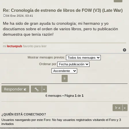
Re: Cronología de estreno de libros de FOW (V3) (Late War)
04 Ene 2024, 03:41
M
e
Me ha sido de gran ayuda tu cronología; mi hermano y yo
n
discutíamos sobre el orden de varios libros, pero tu publicación
s
a
demuestra que tenía razón!
j
e
mi
lectuepub
favorito para leer
Mostrar mensajes previos:
Ordenar por
Responder
6 mensajes • Página
1
de
1
Ir a
¿QUIÉN ESTÁ CONECTADO?
Usuarios navegando por este Foro: No hay usuarios registrados visitando el Foro y 3
invitados