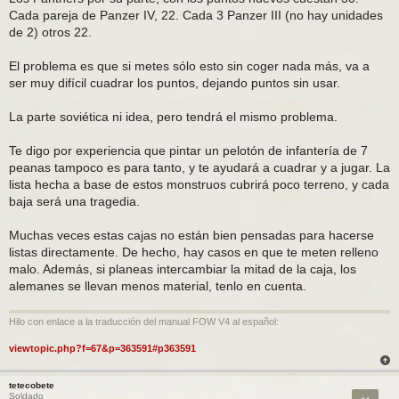
Cada pareja de Panzer IV, 22. Cada 3 Panzer III (no hay unidades
de 2) otros 22.
El problema es que si metes sólo esto sin coger nada más, va a
ser muy difícil cuadrar los puntos, dejando puntos sin usar.
La parte soviética ni idea, pero tendrá el mismo problema.
Te digo por experiencia que pintar un pelotón de infantería de 7
peanas tampoco es para tanto, y te ayudará a cuadrar y a jugar. La
lista hecha a base de estos monstruos cubrirá poco terreno, y cada
baja será una tragedia.
Muchas veces estas cajas no están bien pensadas para hacerse
listas directamente. De hecho, hay casos en que te meten relleno
malo. Además, si planeas intercambiar la mitad de la caja, los
alemanes se llevan menos material, tenlo en cuenta.
Hilo con enlace a la traducción del manual FOW V4 al español:
viewtopic.php?f=67&p=363591#p363591
tetecobete
Citar
Soldado