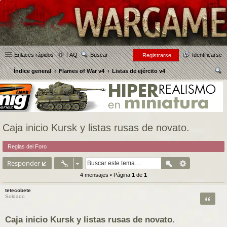
Enlaces rápidos
FAQ
Buscar
Identificarse
Registrarse
Índice general
Flames of War v4
Listas de ejército v4
us
car
Caja inicio Kursk y listas rusas de novato.
Reglas del Foro
Responder
4 mensajes • Página
1
de
1
tetecobete
Citar
Soldado
Caja inicio Kursk y listas rusas de novato.