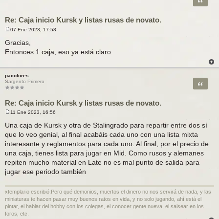
Re: Caja inicio Kursk y listas rusas de novato.
07 Ene 2023, 17:58
M
e
Gracias,
n
Entonces 1 caja, eso ya está claro.
s
a
j
e
pacofores
Citar
Sargento Primero
Re: Caja inicio Kursk y listas rusas de novato.
11 Ene 2023, 16:56
M
e
Una caja de Kursk y otra de Stalingrado para repartir entre dos sí
n
que lo veo genial, al final acabáis cada uno con una lista mixta
s
a
interesante y reglamentos para cada uno. Al final, por el precio de
j
una caja, tienes lista para jugar en Mid. Como rusos y alemanes
e
repiten mucho material en Late no es mal punto de salida para
jugar ese periodo también
xtemplario escribió:Pero qué demonios, muertos el dinero no nos servirá de nada, y las
miniaturas te hacen pasar muy buenos ratos en vida, y no solo jugando, ahí está el
pintar, el hablar del hobby con los colegas, el conocer gente nueva, el salsear en los
foros, etc.