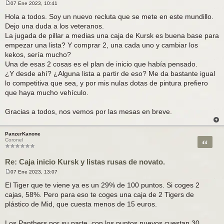
07 Ene 2023, 10:41
M
e
Hola a todos. Soy un nuevo recluta que se mete en este mundillo.
n
Dejo una duda a los veteranos.
s
a
La jugada de pillar a medias una caja de Kursk es buena base para
j
empezar una lista? Y comprar 2, una cada uno y cambiar los
e
kekos, sería mucho?
Una de esas 2 cosas es el plan de inicio que había pensado.
¿Y desde ahí? ¿Alguna lista a partir de eso? Me da bastante igual
lo competitiva que sea, y por mis nulas dotas de pintura prefiero
que haya mucho vehículo.
Gracias a todos, nos vemos por las mesas en breve.
PanzerKanone
Citar
Coronel
Re: Caja inicio Kursk y listas rusas de novato.
07 Ene 2023, 13:07
M
e
El Tiger que te viene ya es un 29% de 100 puntos. Si coges 2
n
cajas, 58%. Pero para eso te coges una caja de 2 Tigers de
s
a
plástico de Mid, que cuesta menos de 15 euros.
j
e
Los Panthers por su parte, con los puntos nuevos cuestan 30.