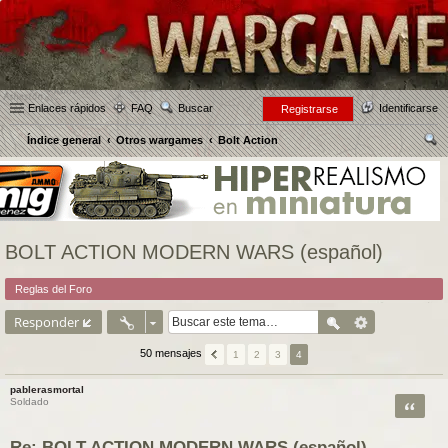
Enlaces rápidos
FAQ
Buscar
Identificarse
Registrarse
Índice general
Otros wargames
Bolt Action
us
car
BOLT ACTION MODERN WARS (español)
Reglas del Foro
Responder
50 mensajes
1
2
3
4
pablerasmortal
Citar
Soldado
Re: BOLT ACTION MODERN WARS (español)