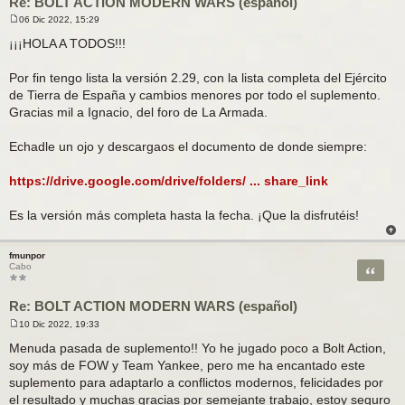
Re: BOLT ACTION MODERN WARS (español)
06 Dic 2022, 15:29
M
e
¡¡¡HOLA A TODOS!!!
n
s
a
Por fin tengo lista la versión 2.29, con la lista completa del Ejército
j
de Tierra de España y cambios menores por todo el suplemento.
e
Gracias mil a Ignacio, del foro de La Armada.
Echadle un ojo y descargaos el documento de donde siempre:
https://drive.google.com/drive/folders/ ... share_link
Es la versión más completa hasta la fecha. ¡Que la disfrutéis!
fmunpor
Citar
Cabo
Re: BOLT ACTION MODERN WARS (español)
10 Dic 2022, 19:33
M
e
Menuda pasada de suplemento!! Yo he jugado poco a Bolt Action,
n
soy más de FOW y Team Yankee, pero me ha encantado este
s
a
suplemento para adaptarlo a conflictos modernos, felicidades por
j
el resultado y muchas gracias por semejante trabajo, estoy seguro
e