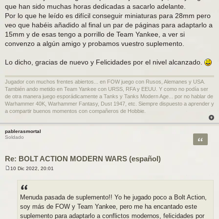
que han sido muchas horas dedicadas a sacarlo adelante.
Por lo que he leído es difícil conseguir miniaturas para 28mm pero
veo que habéis añadido al final un par de páginas para adaptarlo a
15mm y de esas tengo a porrillo de Team Yankee, a ver si
convenzo a algún amigo y probamos vuestro suplemento.
Lo dicho, gracias de nuevo y Felicidades por el nivel alcanzado.
Jugador con muchos frentes abiertos... en FOW juego con Rusos, Alemanes y USA.
También ando metido en Team Yankee con URSS, RFA y EEUU. Y como no podía ser
de otra manera juego esporádicamente a Tanks y Tanks Modern Age... por no hablar de
Warhammer 40K, Warhammer Fantasy, Dust 1947, etc. Siempre dispuesto a aprender y
a compartir buenos momentos con compañeros de Hobbie.
pablerasmortal
Citar
Soldado
Re: BOLT ACTION MODERN WARS (español)
10 Dic 2022, 20:01
M
e
n
s
a
Menuda pasada de suplemento!! Yo he jugado poco a Bolt Action,
j
soy más de FOW y Team Yankee, pero me ha encantado este
e
suplemento para adaptarlo a conflictos modernos, felicidades por