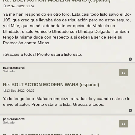
12 Sep 2022, 21:52
M
e
Ya me han respondido en otro foro. Está casi todo listo salvo el Bo-
n
105, que creo que llevaba dos de tripulación pero no estoy seguro,
s
a
y el MLV, que no sé si debería tener opción de Vehículo no
j
Blindado, o solo Vehículo Blindado con Blindaje Delgado. También
e
tengo la misma duda con respecto a si debería ser de serie su
Protección contra Minas.
¡Gracias a todos! Pronto estará listo esto.
pablerasmortal
Citar
Soldado
Re: BOLT ACTION MODERN WARS (español)
13 Sep 2022, 00:35
M
e
Ya lo tengo todo. Mañana empiezo a traducirlo y cuando esté se lo
n
envío al autor. Pronto estará la lista. Gracias a todos.
s
a
j
e
pablerasmortal
Citar
Soldado