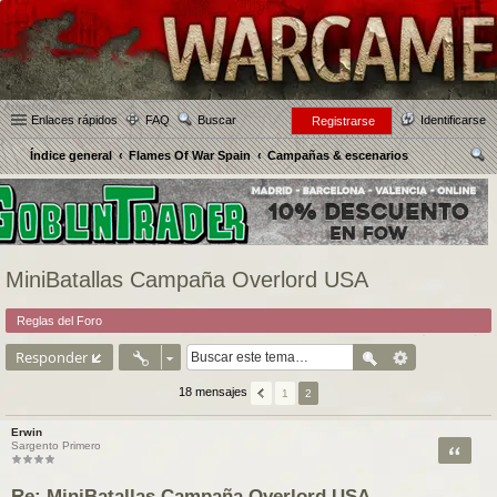
Enlaces rápidos
FAQ
Buscar
Identificarse
Registrarse
Índice general
Flames Of War Spain
Campañas & escenarios
us
car
MiniBatallas Campaña Overlord USA
Reglas del Foro
Responder
18 mensajes
1
2
Erwin
Citar
Sargento Primero
Re: MiniBatallas Campaña Overlord USA