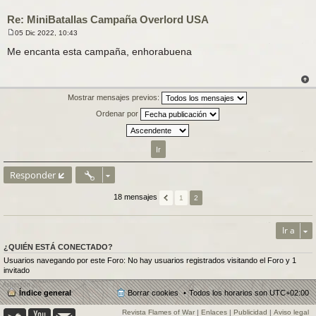
Re: MiniBatallas Campaña Overlord USA
05 Dic 2022, 10:43
M
e
Me encanta esta campaña, enhorabuena
n
s
a
j
e
Mostrar mensajes previos:
Ordenar por
Responder
18 mensajes
1
2
Ir a
¿QUIÉN ESTÁ CONECTADO?
Usuarios navegando por este Foro: No hay usuarios registrados visitando el Foro y 1
invitado
Índice general
Borrar cookies
Todos los horarios son
UTC+02:00
Revista Flames of War
|
Enlaces
|
Publicidad
|
Aviso legal