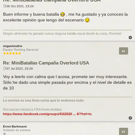
06 Oct 2021, 23:24
M
e
Buen informe y buena batalla
, me ha gustado y ya conoces la
n
excelente opinión que tengo del escenario
s
a
j
e
Ningún almirante ha ganado nunca ninguna batalla naval desde la costa. Rommel
miguelondrio
Citar
Equipo Ranking Nacional
Re: MiniBatallas Campaña Overlord USA
07 Jul 2022, 23:29
M
e
Voy a leerlo con calma que l acosa, promete ser muy interesante.
n
Sólo he dado una simple pasada por encima y el nivel de detalle es
s
a
de 10
j
e
La sonrisa es una linea curva que lo endereza todo
Recreacion historica FRA frente Andaluz
https://www.facebook.com/groups/4162020 ... 4/?fref=ts
Ernst Barkmann
Citar
Soldado de primera