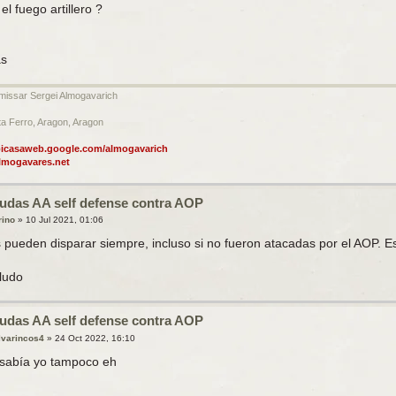
el fuego artillero ?
as
issar Sergei Almogavarich
a Ferro, Aragon, Aragon
/picasaweb.google.com/almogavarich
mogavares.net
udas AA self defense contra AOP
rino
»
10 Jul 2021, 01:06
s pueden disparar siempre, incluso si no fueron atacadas por el AOP. E
ludo
udas AA self defense contra AOP
lvarincos4
»
24 Oct 2022, 16:10
 sabía yo tampoco eh