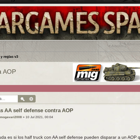
y reglas v3
ra AOP
s AA self defense contra AOP
lmogavari2008
»
10 Jul 2021, 00:04
uda es si los half truck con AA self defense pueden disparar a un AOP