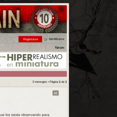
Identificarse
Registrarse
Buscar
3 mensajes • Página
1
de
1
Citar
 que los sesta observando para