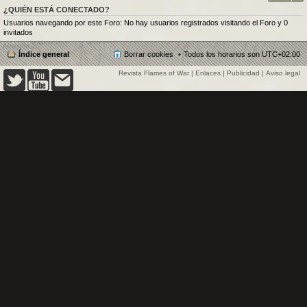
¿QUIÉN ESTÁ CONECTADO?
Usuarios navegando por este Foro: No hay usuarios registrados visitando el Foro y 0
invitados
Índice general
Borrar cookies
Todos los horarios son
UTC+02:00
Revista Flames of War
|
Enlaces
|
Publicidad
|
Aviso legal