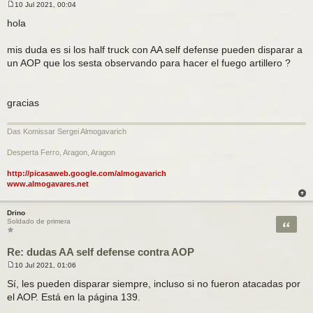
10 Jul 2021, 00:04
M
e
hola
n
s
a
mis duda es si los half truck con AA self defense pueden disparar a
j
un AOP que los sesta observando para hacer el fuego artillero ?
e
gracias
Das Komissar Sergei Almogavarich
Desperta Ferro, Aragon, Aragon
http://picasaweb.google.com/almogavarich
www.almogavares.net
Drino
Citar
Soldado de primera
Re: dudas AA self defense contra AOP
10 Jul 2021, 01:06
M
e
Sí, les pueden disparar siempre, incluso si no fueron atacadas por
n
el AOP. Está en la página 139.
s
a