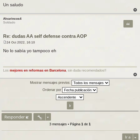
j
Un saludo
e
Alvarincos4
Citar
Soldado
Re: dudas AA self defense contra AOP
24 Oct 2022, 16:10
M
e
No lo sabía yo tampoco eh
n
s
a
j
e
Los
mejores en reformas en Barcelona
, sin duda recomendados!!
Mostrar mensajes previos:
Ordenar por
Responder
3 mensajes • Página
1
de
1
Ir a