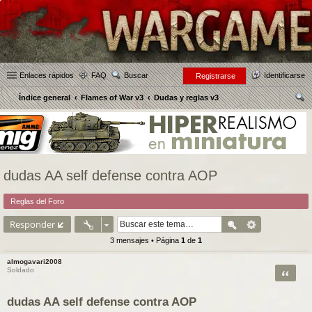
Enlaces rápidos
FAQ
Buscar
Identificarse
Registrarse
Índice general
Flames of War v3
Dudas y reglas v3
us
car
dudas AA self defense contra AOP
Reglas del Foro
Responder
3 mensajes • Página
1
de
1
almogavari2008
Citar
Soldado
dudas AA self defense contra AOP