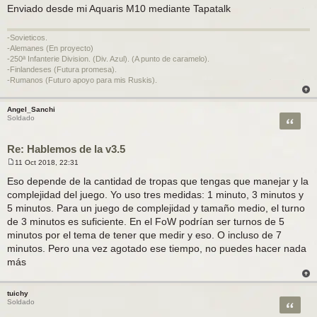
Enviado desde mi Aquaris M10 mediante Tapatalk
-Sovieticos.
-Alemanes (En proyecto)
-250ª Infanterie Division. (Div. Azul). (A punto de caramelo).
-Finlandeses (Futura promesa).
-Rumanos (Futuro apoyo para mis Ruskis).
Angel_Sanchi
Citar
Soldado
Re: Hablemos de la v3.5
11 Oct 2018, 22:31
M
e
Eso depende de la cantidad de tropas que tengas que manejar y la
n
complejidad del juego. Yo uso tres medidas: 1 minuto, 3 minutos y
s
a
5 minutos. Para un juego de complejidad y tamaño medio, el turno
j
de 3 minutos es suficiente. En el FoW podrían ser turnos de 5
e
minutos por el tema de tener que medir y eso. O incluso de 7
minutos. Pero una vez agotado ese tiempo, no puedes hacer nada
más
tuichy
Citar
Soldado