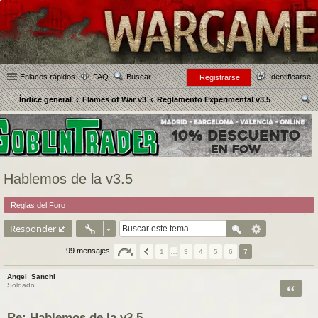
Enlaces rápidos
FAQ
Buscar
Identificarse
Registrarse
Índice general
Flames of War v3
Reglamento Experimental v3.5
us
car
Hablemos de la v3.5
Reglas del Foro
Responder
99 mensajes
1
…
3
4
5
6
7
Angel_Sanchi
Citar
Soldado
Re: Hablemos de la v3.5