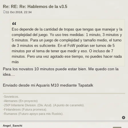
Re: RE: Re: Hablemos de la v3.5
11 Oct 2018, 22:34
M
e
n
s
a
Eso depende de la cantidad de tropas que tengas que manejar y la
j
complejidad del juego. Yo uso tres medidas: 1 minuto, 3 minutos y
e
5 minutos. Para un juego de complejidad y tamaño medio, el turno
de 3 minutos es suficiente. En el FoW podrían ser turnos de 5
minutos por el tema de tener que medir y eso. O incluso de 7
minutos. Pero una vez agotado ese tiempo, no puedes hacer nada
más
Para los novatos 10 minutos puede estar bien. Me quedo con la
idea....
Enviado desde mi Aquaris M10 mediante Tapatalk
-Sovieticos.
-Alemanes (En proyecto)
-250ª Infanterie Division. (Div. Azul). (A punto de caramelo).
-Finlandeses (Futura promesa).
-Rumanos (Futuro apoyo para mis Ruskis).
Angel_Sanchi