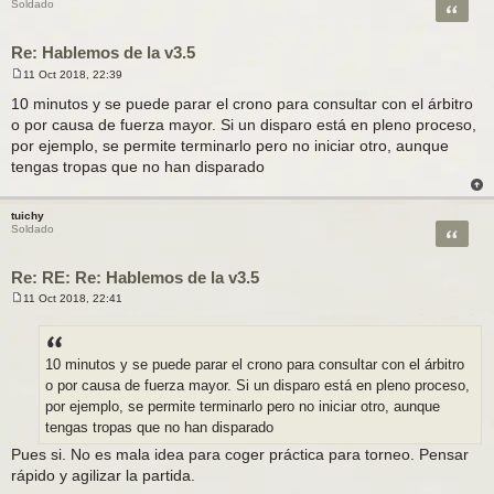
Citar
Soldado
Re: Hablemos de la v3.5
11 Oct 2018, 22:39
M
e
10 minutos y se puede parar el crono para consultar con el árbitro
n
o por causa de fuerza mayor. Si un disparo está en pleno proceso,
s
a
por ejemplo, se permite terminarlo pero no iniciar otro, aunque
j
tengas tropas que no han disparado
e
tuichy
Citar
Soldado
Re: RE: Re: Hablemos de la v3.5
11 Oct 2018, 22:41
M
e
n
s
a
10 minutos y se puede parar el crono para consultar con el árbitro
j
o por causa de fuerza mayor. Si un disparo está en pleno proceso,
e
por ejemplo, se permite terminarlo pero no iniciar otro, aunque
tengas tropas que no han disparado
Pues si. No es mala idea para coger práctica para torneo. Pensar
rápido y agilizar la partida.