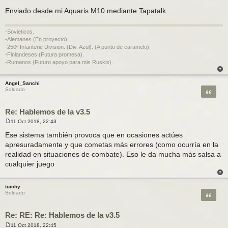
Enviado desde mi Aquaris M10 mediante Tapatalk
-Sovieticos.
-Alemanes (En proyecto)
-250ª Infanterie Division. (Div. Azul). (A punto de caramelo).
-Finlandeses (Futura promesa).
-Rumanos (Futuro apoyo para mis Ruskis).
Angel_Sanchi
Citar
Soldado
Re: Hablemos de la v3.5
11 Oct 2018, 22:43
M
e
Ese sistema también provoca que en ocasiones actúes
n
apresuradamente y que cometas más errores (como ocurría en la
s
a
realidad en situaciones de combate). Eso le da mucha más salsa a
j
cualquier juego
e
tuichy
Citar
Soldado
Re: RE: Re: Hablemos de la v3.5
11 Oct 2018, 22:45