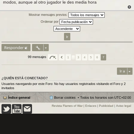
modos, aunque al otro jugador le des media hora
j
e
Mostrar mensajes previos:
Ordenar por
Responder
99 mensajes
1
…
3
4
5
6
7
Ir a
¿QUIÉN ESTÁ CONECTADO?
Usuarios navegando por este Foro: No hay usuarios registrados visitando el Foro y 2
invitados
Índice general
Borrar cookies
Todos los horarios son
UTC+02:00
Revista Flames of War
|
Enlaces
|
Publicidad
|
Aviso legal