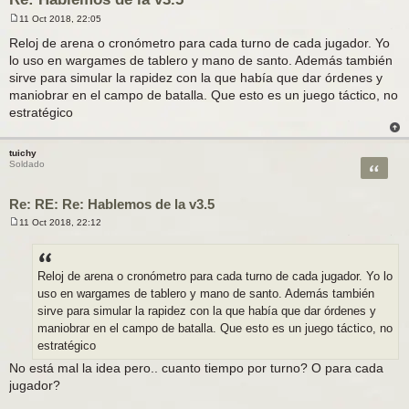
11 Oct 2018, 22:05
M
e
Reloj de arena o cronómetro para cada turno de cada jugador. Yo
n
lo uso en wargames de tablero y mano de santo. Además también
s
a
sirve para simular la rapidez con la que había que dar órdenes y
j
maniobrar en el campo de batalla. Que esto es un juego táctico, no
e
estratégico
tuichy
Citar
Soldado
Re: RE: Re: Hablemos de la v3.5
11 Oct 2018, 22:12
M
e
n
s
a
Reloj de arena o cronómetro para cada turno de cada jugador. Yo lo
j
uso en wargames de tablero y mano de santo. Además también
e
sirve para simular la rapidez con la que había que dar órdenes y
maniobrar en el campo de batalla. Que esto es un juego táctico, no
estratégico
No está mal la idea pero.. cuanto tiempo por turno? O para cada
jugador?