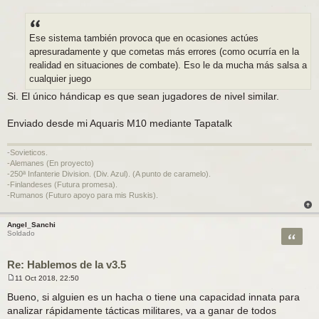
M
e
n
s
a
Ese sistema también provoca que en ocasiones actúes
j
apresuradamente y que cometas más errores (como ocurría en la
e
realidad en situaciones de combate). Eso le da mucha más salsa a
cualquier juego
Si. El único hándicap es que sean jugadores de nivel similar.
Enviado desde mi Aquaris M10 mediante Tapatalk
-Sovieticos.
-Alemanes (En proyecto)
-250ª Infanterie Division. (Div. Azul). (A punto de caramelo).
-Finlandeses (Futura promesa).
-Rumanos (Futuro apoyo para mis Ruskis).
Angel_Sanchi
Citar
Soldado
Re: Hablemos de la v3.5
11 Oct 2018, 22:50
M
e
Bueno, si alguien es un hacha o tiene una capacidad innata para
n
analizar rápidamente tácticas militares, va a ganar de todos
s
a