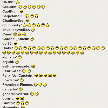
Btc001:
Cacurrin:
CaptFran:
Carpetano36:
Charlieaviles:
chuchosky:
chus_skywalker:
Cneo:
Coronell_Oneill:
dcr85:
Drake:
elguapo:
erguiti:
evil-the-crusade:
EXARCA77:
Felix_VonCarstein:
Fowtarna:
Francisco-Flames:
gangcha:
generalinvierno:
gorrrra:
Guntor:
Hagendaz: