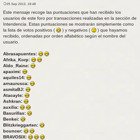
05 Sep 2013, 19:48
M
e
Este mensaje recoge las puntuaciones que han recibido los
n
usuarios de este foro por transacciones realizadas en la sección de
s
a
Intendencia. Estas puntuaciones se mostrarán simplemente como
j
la lista de votos positivos (
e
) y negativos (
) que hayamos
recibido, ordenadas por orden alfabético según el nombre del
usuario.
Abrasapuentes:
Afrika_Korp:
Aldo_Raine:
apaximi:
aquiles14:
arnaurusca:
asmitaBJ:
Atacayte:
Ashkran:
auxilia:
Basurillas:
Benkei:
Blitzkrieggarten:
bouncer:
BRAVOSIX: