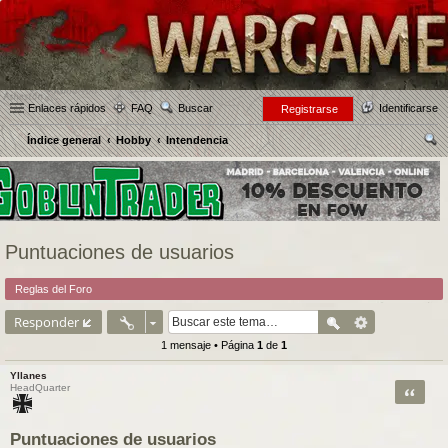
Enlaces rápidos
FAQ
Buscar
Identificarse
Registrarse
Índice general
Hobby
Intendencia
us
car
Puntuaciones de usuarios
Reglas del Foro
Responder
1 mensaje • Página
1
de
1
Yllanes
Citar
HeadQuarter
Puntuaciones de usuarios