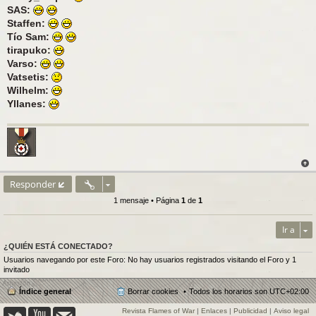
SAS:
Staffen:
Tío Sam:
tirapuko:
Varso:
Vatsetis:
Wilhelm:
Yllanes:
Responder
1 mensaje • Página
1
de
1
Ir a
¿QUIÉN ESTÁ CONECTADO?
Usuarios navegando por este Foro: No hay usuarios registrados visitando el Foro y 1
invitado
Índice general
Borrar cookies
Todos los horarios son
UTC+02:00
Revista Flames of War
|
Enlaces
|
Publicidad
|
Aviso legal