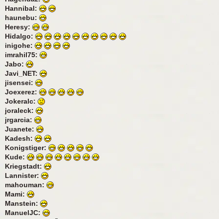
Hannibal:
haunebu:
Heresy:
Hidalgo:
inigohe:
imrahil75:
Jabo:
Javi_NET:
jisensei:
Joexerez:
Jokeralc:
joraleck:
jrgarcia:
Juanete:
Kadesh:
Konigstiger:
Kude:
Kriegstadt:
Lannister:
mahouman:
Mami:
Manstein:
ManuelJC: