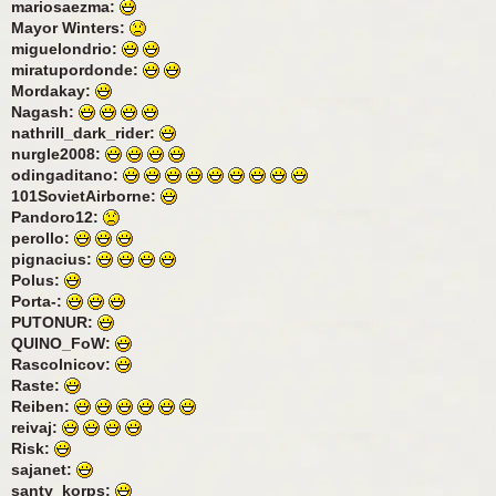
mariosaezma:
Mayor Winters:
miguelondrio:
miratupordonde:
Mordakay:
Nagash:
nathrill_dark_rider:
nurgle2008:
odingaditano:
101SovietAirborne:
Pandoro12:
perollo:
pignacius:
Polus:
Porta-:
PUTONUR:
QUINO_FoW:
Rascolnicov:
Raste:
Reiben:
reivaj:
Risk:
sajanet:
santy_korps: