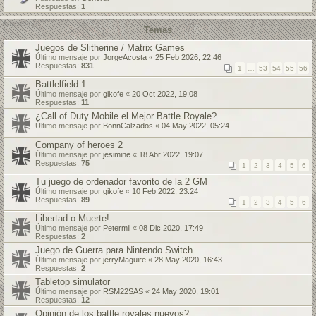
Respuestas:
1
Temas
Juegos de Slitherine / Matrix Games
Último mensaje por
JorgeAcosta
«
25 Feb 2026, 22:46
Respuestas:
831
1
…
53
54
55
56
Battlelfield 1
Último mensaje por
gikofe
«
20 Oct 2022, 19:08
Respuestas:
11
¿Call of Duty Mobile el Mejor Battle Royale?
Último mensaje por
BonnCalzados
«
04 May 2022, 05:24
Company of heroes 2
Último mensaje por
jesimine
«
18 Abr 2022, 19:07
Respuestas:
75
1
2
3
4
5
6
Tu juego de ordenador favorito de la 2 GM
Último mensaje por
gikofe
«
10 Feb 2022, 23:24
Respuestas:
89
1
2
3
4
5
6
Libertad o Muerte!
Último mensaje por
Petermil
«
08 Dic 2020, 17:49
Respuestas:
2
Juego de Guerra para Nintendo Switch
Último mensaje por
jerryMaguire
«
28 May 2020, 16:43
Respuestas:
2
Tabletop simulator
Último mensaje por
RSM22SAS
«
24 May 2020, 19:01
Respuestas:
12
Opinión de los battle royales nuevos?