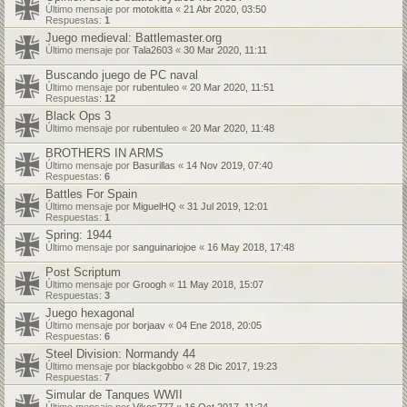
Último mensaje por
motokitta
«
21 Abr 2020, 03:50
Respuestas:
1
Juego medieval: Battlemaster.org
Último mensaje por
Tala2603
«
30 Mar 2020, 11:11
Buscando juego de PC naval
Último mensaje por
rubentuleo
«
20 Mar 2020, 11:51
Respuestas:
12
Black Ops 3
Último mensaje por
rubentuleo
«
20 Mar 2020, 11:48
BROTHERS IN ARMS
Último mensaje por
Basurillas
«
14 Nov 2019, 07:40
Respuestas:
6
Battles For Spain
Último mensaje por
MiguelHQ
«
31 Jul 2019, 12:01
Respuestas:
1
Spring: 1944
Último mensaje por
sanguinariojoe
«
16 May 2018, 17:48
Post Scriptum
Último mensaje por
Groogh
«
11 May 2018, 15:07
Respuestas:
3
Juego hexagonal
Último mensaje por
borjaav
«
04 Ene 2018, 20:05
Respuestas:
6
Steel Division: Normandy 44
Último mensaje por
blackgobbo
«
28 Dic 2017, 19:23
Respuestas:
7
Simular de Tanques WWII