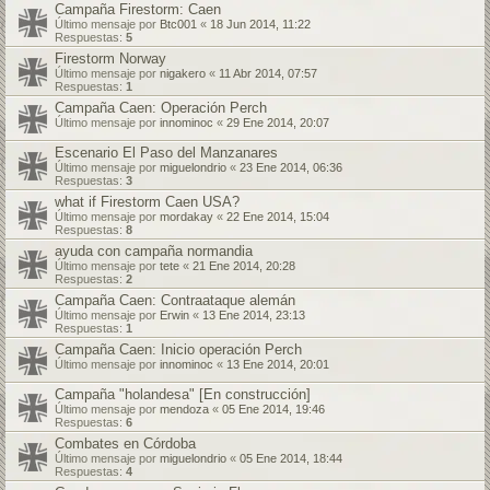
Campaña Firestorm: Caen
Último mensaje por
Btc001
«
18 Jun 2014, 11:22
Respuestas:
5
Firestorm Norway
Último mensaje por
nigakero
«
11 Abr 2014, 07:57
Respuestas:
1
Campaña Caen: Operación Perch
Último mensaje por
innominoc
«
29 Ene 2014, 20:07
Escenario El Paso del Manzanares
Último mensaje por
miguelondrio
«
23 Ene 2014, 06:36
Respuestas:
3
what if Firestorm Caen USA?
Último mensaje por
mordakay
«
22 Ene 2014, 15:04
Respuestas:
8
ayuda con campaña normandia
Último mensaje por
tete
«
21 Ene 2014, 20:28
Respuestas:
2
Campaña Caen: Contraataque alemán
Último mensaje por
Erwin
«
13 Ene 2014, 23:13
Respuestas:
1
Campaña Caen: Inicio operación Perch
Último mensaje por
innominoc
«
13 Ene 2014, 20:01
Campaña "holandesa" [En construcción]
Último mensaje por
mendoza
«
05 Ene 2014, 19:46
Respuestas:
6
Combates en Córdoba
Último mensaje por
miguelondrio
«
05 Ene 2014, 18:44
Respuestas:
4