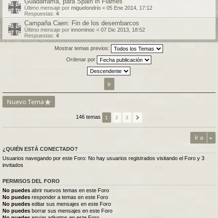
Guadarrama, para Spain in Flames
Último mensaje por
miguelondrio
«
05 Ene 2014, 17:12
Respuestas:
4
Campaña Caen: Fin de los desembarcos
Último mensaje por
innominoc
«
07 Dic 2013, 18:52
Respuestas:
4
Mostrar temas previos:
Ordenar por
Nuevo Tema
146 temas
1
2
3
Ir a
¿QUIÉN ESTÁ CONECTADO?
Usuarios navegando por este Foro: No hay usuarios registrados visitando el Foro y 3
invitados
PERMISOS DEL FORO
No puedes
abrir nuevos temas en este Foro
No puedes
responder a temas en este Foro
No puedes
editar sus mensajes en este Foro
No puedes
borrar sus mensajes en este Foro
No puedes
enviar adjuntos en este Foro