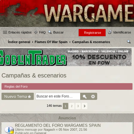
Enlaces rápidos
FAQ
Buscar
Identificarse
Registrarse
Índice general
Flames Of War Spain
Campañas & escenarios
us
car
Campañas & escenarios
Reglas del Foro
Nuevo Tema
146 temas
1
2
3
Anuncios
REGLAMENTO DEL FORO WARGAMES SPAIN
Último mensaje por
Nagash
«
05 Nov 2007, 21:56
Publicado en
General