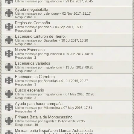
Último mensaje por
miguelondrio
«
29 Dic 2017, 20:45
Ayuda megabatalla
Último mensaje por
valendune
«
02 Nov 2017, 21:17
Respuestas:
6
Reglas de Campaña
Último mensaje por
disco
«
03 Sep 2017, 15:12
Respuestas:
1
Escenario Cinturón de Hierro.
Último mensaje por
Basurillas
«
30 Jul 2017, 13:20
Respuestas:
5
Nuevo Escenario
Último mensaje por
miguelondrio
«
29 Jun 2017, 00:07
Respuestas:
2
Escenarios variados
Último mensaje por
miguelondrio
«
13 Jun 2017, 09:20
Respuestas:
2
Escenario La Carretera
Último mensaje por
Basurillas
«
01 Jul 2016, 22:27
Respuestas:
3
Busco escenario
Último mensaje por
miguelondrio
«
07 May 2016, 22:20
Respuestas:
2
Ayuda para hacer campaña
Último mensaje por
Mikimedina
«
07 May 2016, 17:31
Respuestas:
4
Primera Batalla de Montecassino
Último mensaje por
eigualh
«
15 Abr 2016, 22:35
Respuestas:
10
Minicampaña España en Llamas Actualizada