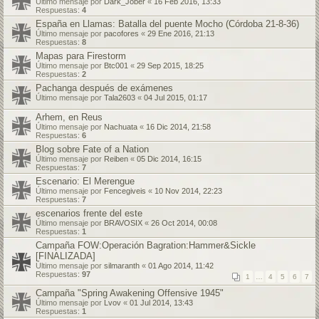
Último mensaje por
Dark_Jober
«
16 Feb 2016, 13:33
Respuestas:
4
España en Llamas: Batalla del puente Mocho (Córdoba 21-8-36)
Último mensaje por
pacofores
«
29 Ene 2016, 21:13
Respuestas:
8
Mapas para Firestorm
Último mensaje por
Btc001
«
29 Sep 2015, 18:25
Respuestas:
2
Pachanga después de exámenes
Último mensaje por
Tala2603
«
04 Jul 2015, 01:17
Arhem, en Reus
Último mensaje por
Nachuata
«
16 Dic 2014, 21:58
Respuestas:
6
Blog sobre Fate of a Nation
Último mensaje por
Reiben
«
05 Dic 2014, 16:15
Respuestas:
7
Escenario: El Merengue
Último mensaje por
Fencegiveis
«
10 Nov 2014, 22:23
Respuestas:
7
escenarios frente del este
Último mensaje por
BRAVOSIX
«
26 Oct 2014, 00:08
Respuestas:
1
Campaña FOW:Operación Bagration:Hammer&Sickle
[FINALIZADA]
Último mensaje por
silmaranth
«
01 Ago 2014, 11:42
Respuestas:
97
1
…
4
5
6
7
Campaña "Spring Awakening Offensive 1945"
Último mensaje por
Lvov
«
01 Jul 2014, 13:43
Respuestas:
1