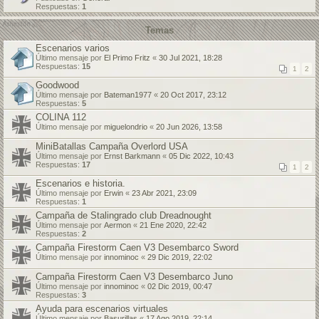
Respuestas:
1
Temas
Escenarios varios
Último mensaje por
El Primo Fritz
«
30 Jul 2021, 18:28
Respuestas:
15
1
2
Goodwood
Último mensaje por
Bateman1977
«
20 Oct 2017, 23:12
Respuestas:
5
COLINA 112
Último mensaje por
miguelondrio
«
20 Jun 2026, 13:58
MiniBatallas Campaña Overlord USA
Último mensaje por
Ernst Barkmann
«
05 Dic 2022, 10:43
Respuestas:
17
1
2
Escenarios e historia.
Último mensaje por
Erwin
«
23 Abr 2021, 23:09
Respuestas:
1
Campaña de Stalingrado club Dreadnought
Último mensaje por
Aermon
«
21 Ene 2020, 22:42
Respuestas:
2
Campaña Firestorm Caen V3 Desembarco Sword
Último mensaje por
innominoc
«
29 Dic 2019, 22:02
Campaña Firestorm Caen V3 Desembarco Juno
Último mensaje por
innominoc
«
02 Dic 2019, 00:47
Respuestas:
3
Ayuda para escenarios virtuales
Último mensaje por
Basurillas
«
17 Ago 2019, 22:14