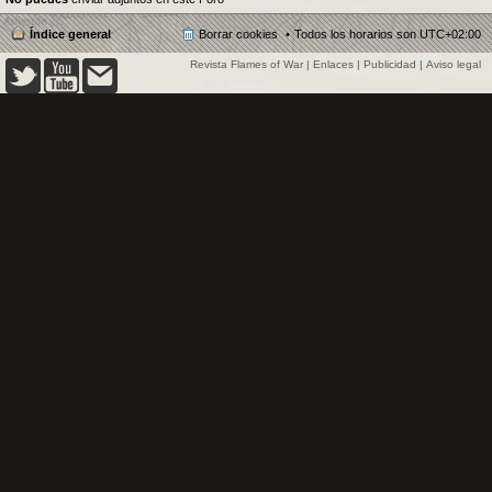
Índice general
Borrar cookies
Todos los horarios son
UTC+02:00
Revista Flames of War
|
Enlaces
|
Publicidad
|
Aviso legal