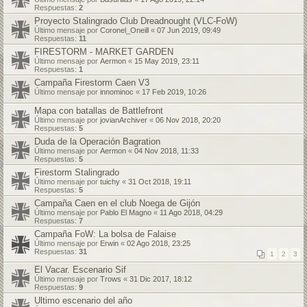
Respuestas:
2
Proyecto Stalingrado Club Dreadnought (VLC-FoW)
Último mensaje por
Coronel_Oneill
«
07 Jun 2019, 09:49
Respuestas:
11
FIRESTORM - MARKET GARDEN
Último mensaje por
Aermon
«
15 May 2019, 23:11
Respuestas:
1
Campaña Firestorm Caen V3
Último mensaje por
innominoc
«
17 Feb 2019, 10:26
Mapa con batallas de Battlefront
Último mensaje por
jovianArchiver
«
06 Nov 2018, 20:20
Respuestas:
5
Duda de la Operación Bagration
Último mensaje por
Aermon
«
04 Nov 2018, 11:33
Respuestas:
5
Firestorm Stalingrado
Último mensaje por
tuichy
«
31 Oct 2018, 19:11
Respuestas:
5
Campaña Caen en el club Noega de Gijón
Último mensaje por
Pablo El Magno
«
11 Ago 2018, 04:29
Respuestas:
7
Campaña FoW: La bolsa de Falaise
Último mensaje por
Erwin
«
02 Ago 2018, 23:25
Respuestas:
31
1
2
3
El Vacar. Escenario Sif
Último mensaje por
Trows
«
31 Dic 2017, 18:12
Respuestas:
9
Ultimo escenario del año