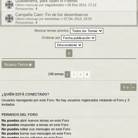
Guadarrama, para Spain in Flames
Último mensaje por
miguelondrio
«
05 Ene 2014, 17:12
Respuestas:
4
Campaña Caen: Fin de los desembarcos
Último mensaje por
innominoc
«
07 Dic 2013, 18:52
Respuestas:
4
Mostrar temas previos:
Ordenar por
Nuevo Tema
146 temas
1
2
3
Ir a
¿QUIÉN ESTÁ CONECTADO?
Usuarios navegando por este Foro: No hay usuarios registrados visitando el Foro y 3
invitados
PERMISOS DEL FORO
No puedes
abrir nuevos temas en este Foro
No puedes
responder a temas en este Foro
No puedes
editar sus mensajes en este Foro
No puedes
borrar sus mensajes en este Foro
No puedes
enviar adjuntos en este Foro