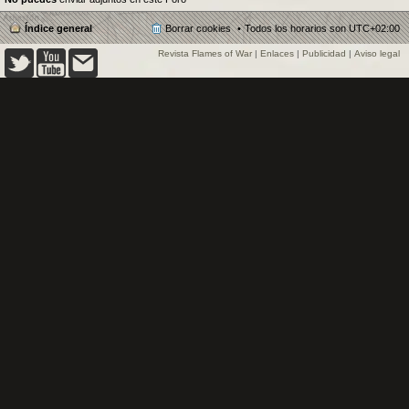
Índice general
Borrar cookies
Todos los horarios son
UTC+02:00
Revista Flames of War
|
Enlaces
|
Publicidad
|
Aviso legal