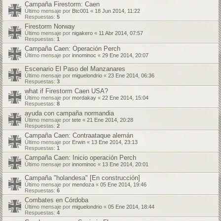
Campaña Firestorm: Caen
Último mensaje por
Btc001
«
18 Jun 2014, 11:22
Respuestas:
5
Firestorm Norway
Último mensaje por
nigakero
«
11 Abr 2014, 07:57
Respuestas:
1
Campaña Caen: Operación Perch
Último mensaje por
innominoc
«
29 Ene 2014, 20:07
Escenario El Paso del Manzanares
Último mensaje por
miguelondrio
«
23 Ene 2014, 06:36
Respuestas:
3
what if Firestorm Caen USA?
Último mensaje por
mordakay
«
22 Ene 2014, 15:04
Respuestas:
8
ayuda con campaña normandia
Último mensaje por
tete
«
21 Ene 2014, 20:28
Respuestas:
2
Campaña Caen: Contraataque alemán
Último mensaje por
Erwin
«
13 Ene 2014, 23:13
Respuestas:
1
Campaña Caen: Inicio operación Perch
Último mensaje por
innominoc
«
13 Ene 2014, 20:01
Campaña "holandesa" [En construcción]
Último mensaje por
mendoza
«
05 Ene 2014, 19:46
Respuestas:
6
Combates en Córdoba
Último mensaje por
miguelondrio
«
05 Ene 2014, 18:44
Respuestas:
4