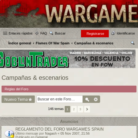
Enlaces rápidos
FAQ
Buscar
Identificarse
Registrarse
Índice general
Flames Of War Spain
Campañas & escenarios
us
car
Campañas & escenarios
Reglas del Foro
Nuevo Tema
146 temas
1
2
3
Anuncios
REGLAMENTO DEL FORO WARGAMES SPAIN
Último mensaje por
Nagash
«
05 Nov 2007, 21:56
Publicado en
General