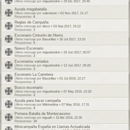
Último mensaje por
miguelondrio
«
29 Dic 2017, 20:45
Ayuda megabatalla
Último mensaje por
valendune
«
02 Nov 2017, 21:17
Respuestas:
6
Reglas de Campaña
Último mensaje por
disco
«
03 Sep 2017, 15:12
Respuestas:
1
Escenario Cinturón de Hierro.
Último mensaje por
Basurillas
«
30 Jul 2017, 13:20
Respuestas:
5
Nuevo Escenario
Último mensaje por
miguelondrio
«
29 Jun 2017, 00:07
Respuestas:
2
Escenarios variados
Último mensaje por
miguelondrio
«
13 Jun 2017, 09:20
Respuestas:
2
Escenario La Carretera
Último mensaje por
Basurillas
«
01 Jul 2016, 22:27
Respuestas:
3
Busco escenario
Último mensaje por
miguelondrio
«
07 May 2016, 22:20
Respuestas:
2
Ayuda para hacer campaña
Último mensaje por
Mikimedina
«
07 May 2016, 17:31
Respuestas:
4
Primera Batalla de Montecassino
Último mensaje por
eigualh
«
15 Abr 2016, 22:35
Respuestas:
10
Minicampaña España en Llamas Actualizada