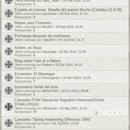
Último mensaje por
Dark_Jober
«
16 Feb 2016, 13:33
Respuestas:
4
España en Llamas: Batalla del puente Mocho (Córdoba 21-8-36)
Último mensaje por
pacofores
«
29 Ene 2016, 21:13
Respuestas:
8
Mapas para Firestorm
Último mensaje por
Btc001
«
29 Sep 2015, 18:25
Respuestas:
2
Pachanga después de exámenes
Último mensaje por
Tala2603
«
04 Jul 2015, 01:17
Arhem, en Reus
Último mensaje por
Nachuata
«
16 Dic 2014, 21:58
Respuestas:
6
Blog sobre Fate of a Nation
Último mensaje por
Reiben
«
05 Dic 2014, 16:15
Respuestas:
7
Escenario: El Merengue
Último mensaje por
Fencegiveis
«
10 Nov 2014, 22:23
Respuestas:
7
escenarios frente del este
Último mensaje por
BRAVOSIX
«
26 Oct 2014, 00:08
Respuestas:
1
Campaña FOW:Operación Bagration:Hammer&Sickle
[FINALIZADA]
Último mensaje por
silmaranth
«
01 Ago 2014, 11:42
Respuestas:
97
1
…
4
5
6
7
Campaña "Spring Awakening Offensive 1945"
Último mensaje por
Lvov
«
01 Jul 2014, 13:43
Respuestas:
1