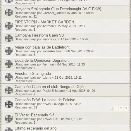
Respuestas:
2
Proyecto Stalingrado Club Dreadnought (VLC-FoW)
Último mensaje por
Coronel_Oneill
«
07 Jun 2019, 09:49
Respuestas:
11
FIRESTORM - MARKET GARDEN
Último mensaje por
Aermon
«
15 May 2019, 23:11
Respuestas:
1
Campaña Firestorm Caen V3
Último mensaje por
innominoc
«
17 Feb 2019, 10:26
Mapa con batallas de Battlefront
Último mensaje por
jovianArchiver
«
06 Nov 2018, 20:20
Respuestas:
5
Duda de la Operación Bagration
Último mensaje por
Aermon
«
04 Nov 2018, 11:33
Respuestas:
5
Firestorm Stalingrado
Último mensaje por
tuichy
«
31 Oct 2018, 19:11
Respuestas:
5
Campaña Caen en el club Noega de Gijón
Último mensaje por
Pablo El Magno
«
11 Ago 2018, 04:29
Respuestas:
7
Campaña FoW: La bolsa de Falaise
Último mensaje por
Erwin
«
02 Ago 2018, 23:25
Respuestas:
31
1
2
3
El Vacar. Escenario Sif
Último mensaje por
Trows
«
31 Dic 2017, 18:12
Respuestas:
9
Ultimo escenario del año