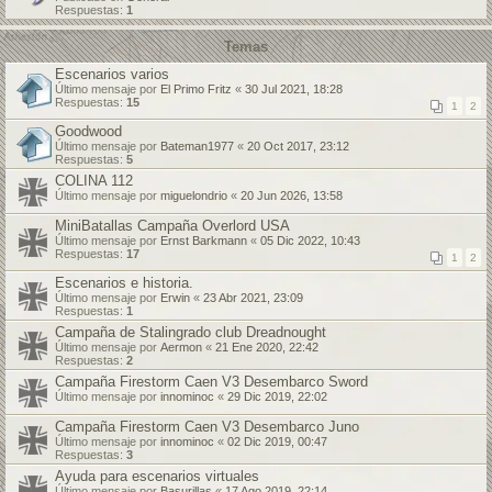
Respuestas:
1
Temas
Escenarios varios
Último mensaje por
El Primo Fritz
«
30 Jul 2021, 18:28
Respuestas:
15
1
2
Goodwood
Último mensaje por
Bateman1977
«
20 Oct 2017, 23:12
Respuestas:
5
COLINA 112
Último mensaje por
miguelondrio
«
20 Jun 2026, 13:58
MiniBatallas Campaña Overlord USA
Último mensaje por
Ernst Barkmann
«
05 Dic 2022, 10:43
Respuestas:
17
1
2
Escenarios e historia.
Último mensaje por
Erwin
«
23 Abr 2021, 23:09
Respuestas:
1
Campaña de Stalingrado club Dreadnought
Último mensaje por
Aermon
«
21 Ene 2020, 22:42
Respuestas:
2
Campaña Firestorm Caen V3 Desembarco Sword
Último mensaje por
innominoc
«
29 Dic 2019, 22:02
Campaña Firestorm Caen V3 Desembarco Juno
Último mensaje por
innominoc
«
02 Dic 2019, 00:47
Respuestas:
3
Ayuda para escenarios virtuales
Último mensaje por
Basurillas
«
17 Ago 2019, 22:14