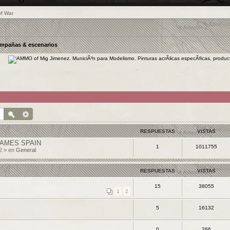
mpañas & escenarios
RESPUESTAS
VISTAS
AMES SPAIN
1
1011755
2 » en
General
RESPUESTAS
VISTAS
15
38055
1
2
5
16132
0
266