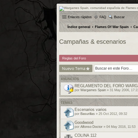
Enlaces rápidos
FAQ
Buscar
Índice general
Flames Of War Spain
Ca
Campañas & escenarios
Reglas del Foro
Nuevo Tema
ANUNCIOS
REGLAMENTO DEL FORO WARG
por
Wargames Spain
» 31 May 2006, 17:2
TEMAS
Escenarios varios
por
Basurillas
» 25 Oct 2012, 09:32
Goodwood
por
Alfonso Doctor
» 04 May 2016, 11:53
COLINA 112