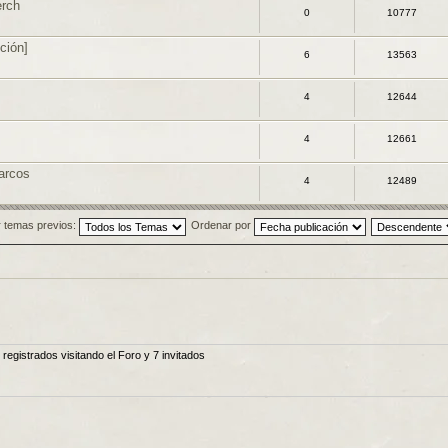
erch
0
10777
ción]
6
13563
4
12644
4
12661
arcos
4
12489
 temas previos:
Ordenar por
egistrados visitando el Foro y 7 invitados