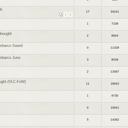
SA
17
34241
1
2
1
7238
dnought
2
8944
mbarco Sword
0
11328
mbarco Juno
3
8539
2
13587
ought (VLC-FoW)
11
18842
1
9730
0
10841
5
14362