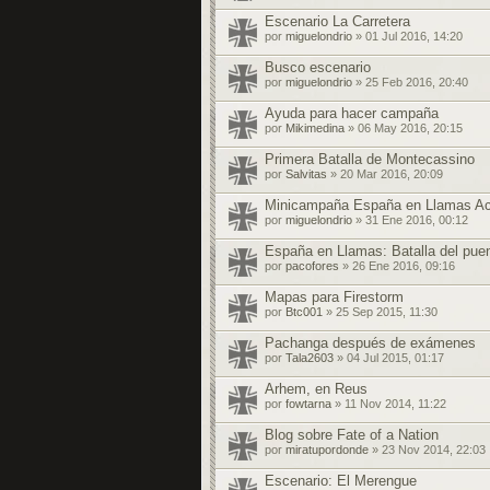
Escenario La Carretera
por
miguelondrio
» 01 Jul 2016, 14:20
Busco escenario
por
miguelondrio
» 25 Feb 2016, 20:40
Ayuda para hacer campaña
por
Mikimedina
» 06 May 2016, 20:15
Primera Batalla de Montecassino
por
Salvitas
» 20 Mar 2016, 20:09
Minicampaña España en Llamas Ac
por
miguelondrio
» 31 Ene 2016, 00:12
España en Llamas: Batalla del pue
por
pacofores
» 26 Ene 2016, 09:16
Mapas para Firestorm
por
Btc001
» 25 Sep 2015, 11:30
Pachanga después de exámenes
por
Tala2603
» 04 Jul 2015, 01:17
Arhem, en Reus
por
fowtarna
» 11 Nov 2014, 11:22
Blog sobre Fate of a Nation
por
miratupordonde
» 23 Nov 2014, 22:03
Escenario: El Merengue