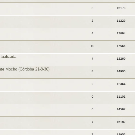
3
15173
2
11229
4
12094
10
17566
tualizada
4
12260
nte Mocho (Córdoba 21-8-36)
8
14905
2
12364
0
11101
6
14597
7
15182
7
14955