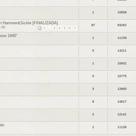
1
10858
n:Hammer&Sickle [FINALIZADA]
97
93262
1:05
1
…
3
4
5
6
7
sive 1945"
1
11159
5
13211
1
10831
0
10775
3
12893
8
14617
2
12141
mán
1
11128