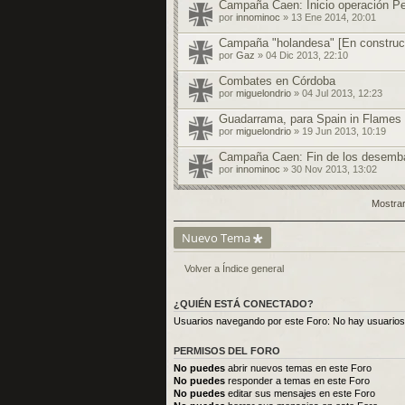
Campaña Caen: Inicio operación P
por
innominoc
» 13 Ene 2014, 20:01
Campaña "holandesa" [En construc
por
Gaz
» 04 Dic 2013, 22:10
Combates en Córdoba
por
miguelondrio
» 04 Jul 2013, 12:23
Guadarrama, para Spain in Flames
por
miguelondrio
» 19 Jun 2013, 10:19
Campaña Caen: Fin de los desemb
por
innominoc
» 30 Nov 2013, 13:02
Mostrar
Nuevo Tema
Volver a Índice general
¿QUIÉN ESTÁ CONECTADO?
Usuarios navegando por este Foro: No hay usuarios r
PERMISOS DEL FORO
No puedes
abrir nuevos temas en este Foro
No puedes
responder a temas en este Foro
No puedes
editar sus mensajes en este Foro