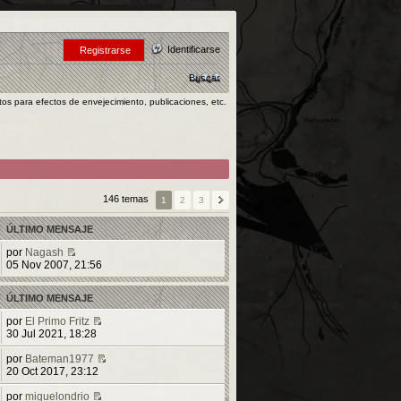
Identificarse
Registrarse
Buscar
146 temas
1
2
3
ÚLTIMO MENSAJE
por
Nagash
V
05 Nov 2007, 21:56
e
r
ÚLTIMO MENSAJE
ú
l
por
El Primo Fritz
t
V
30 Jul 2021, 18:28
i
e
m
r
por
Bateman1977
o
ú
V
20 Oct 2017, 23:12
m
l
e
e
t
r
por
miguelondrio
n