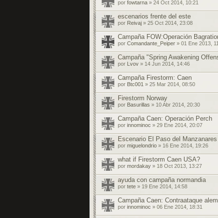
por
fowtarna
» 24 Oct 2014, 10:21
escenarios frente del este
por
Reivaj
» 25 Oct 2014, 23:08
Campaña FOW:Operación Bagratio
por
Comandante_Peiper
» 01 Ene 2013, 1
Campaña "Spring Awakening Offen
por
Lvov
» 14 Jun 2014, 14:46
Campaña Firestorm: Caen
por
Btc001
» 25 Mar 2014, 08:50
Firestorm Norway
por
Basurillas
» 10 Abr 2014, 20:30
Campaña Caen: Operación Perch
por
innominoc
» 29 Ene 2014, 20:07
Escenario El Paso del Manzanares
por
miguelondrio
» 16 Ene 2014, 19:26
what if Firestorm Caen USA?
por
mordakay
» 18 Oct 2013, 13:27
ayuda con campaña normandia
por
tete
» 19 Ene 2014, 14:58
Campaña Caen: Contraataque ale
por
innominoc
» 06 Ene 2014, 18:31