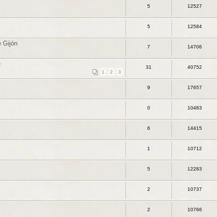
5
12527
5
12584
 Gijón
7
14706
e
31
40752
1
2
3
9
17657
0
10483
6
14415
1
10712
5
12283
2
10737
2
10766