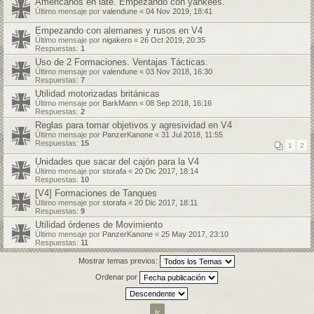
Americanos en late. Empezando con yankees.
Último mensaje por
valendune
«
04 Nov 2019, 18:41
Empezando con alemanes y rusos en V4
Último mensaje por
nigakero
«
26 Oct 2019, 20:35
Respuestas:
1
Uso de 2 Formaciones. Ventajas Tácticas.
Último mensaje por
valendune
«
03 Nov 2018, 16:30
Respuestas:
7
Utilidad motorizadas británicas
Último mensaje por
BarkMann
«
08 Sep 2018, 16:16
Respuestas:
2
Reglas para tomar objetivos y agresividad en V4
Último mensaje por
PanzerKanone
«
31 Jul 2018, 11:55
Respuestas:
15
1
2
Unidades que sacar del cajón para la V4
Último mensaje por
storafa
«
20 Dic 2017, 18:14
Respuestas:
10
[V4] Formaciones de Tanques
Último mensaje por
storafa
«
20 Dic 2017, 18:11
Respuestas:
9
Utilidad órdenes de Movimiento
Último mensaje por
PanzerKanone
«
25 May 2017, 23:10
Respuestas:
11
Mostrar temas previos:
Ordenar por