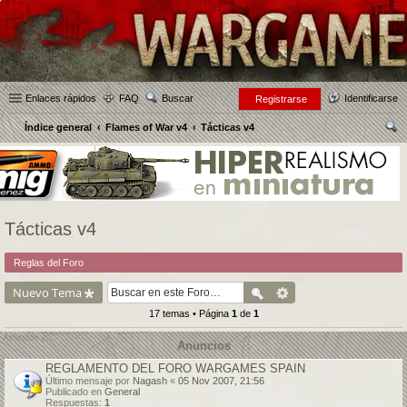
Enlaces rápidos
FAQ
Buscar
Identificarse
Registrarse
Índice general
Flames of War v4
Tácticas v4
us
car
Tácticas v4
Reglas del Foro
Nuevo Tema
17 temas • Página
1
de
1
Anuncios
REGLAMENTO DEL FORO WARGAMES SPAIN
Último mensaje por
Nagash
«
05 Nov 2007, 21:56
Publicado en
General
Respuestas:
1