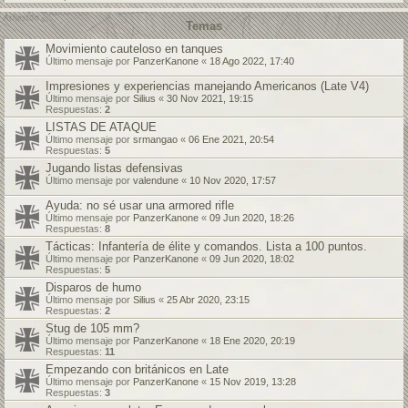
Temas
Movimiento cauteloso en tanques
Último mensaje por
PanzerKanone
«
18 Ago 2022, 17:40
Impresiones y experiencias manejando Americanos (Late V4)
Último mensaje por
Silius
«
30 Nov 2021, 19:15
Respuestas:
2
LISTAS DE ATAQUE
Último mensaje por
srmangao
«
06 Ene 2021, 20:54
Respuestas:
5
Jugando listas defensivas
Último mensaje por
valendune
«
10 Nov 2020, 17:57
Ayuda: no sé usar una armored rifle
Último mensaje por
PanzerKanone
«
09 Jun 2020, 18:26
Respuestas:
8
Tácticas: Infantería de élite y comandos. Lista a 100 puntos.
Último mensaje por
PanzerKanone
«
09 Jun 2020, 18:02
Respuestas:
5
Disparos de humo
Último mensaje por
Silius
«
25 Abr 2020, 23:15
Respuestas:
2
Stug de 105 mm?
Último mensaje por
PanzerKanone
«
18 Ene 2020, 20:19
Respuestas:
11
Empezando con británicos en Late
Último mensaje por
PanzerKanone
«
15 Nov 2019, 13:28
Respuestas:
3