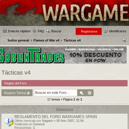
Enlaces rápidos
FAQ
Buscar
Identificarse
Registrarse
Índice general
Flames of War v4
Tácticas v4
us
car
Tácticas v4
Reglas del Foro
Nuevo Tema
17 temas • Página
1
de
1
Anuncios
REGLAMENTO DEL FORO WARGAMES SPAIN
Último mensaje por
Nagash
«
05 Nov 2007, 21:56
Publicado en
General
Respuestas:
1