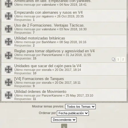
Americanos en late. Empezando con yankees.
Último mensaje por
valendune
«
04 Nov 2019, 18:41
Empezando con alemanes y rusos en V4
Último mensaje por
nigakero
«
26 Oct 2019, 20:35
Respuestas:
1
Uso de 2 Formaciones. Ventajas Tácticas.
Último mensaje por
valendune
«
03 Nov 2018, 16:30
Respuestas:
7
Utilidad motorizadas británicas
Último mensaje por
BarkMann
«
08 Sep 2018, 16:16
Respuestas:
2
Reglas para tomar objetivos y agresividad en V4
Último mensaje por
PanzerKanone
«
31 Jul 2018, 11:55
Respuestas:
15
1
2
Unidades que sacar del cajón para la V4
Último mensaje por
storafa
«
20 Dic 2017, 18:14
Respuestas:
10
[V4] Formaciones de Tanques
Último mensaje por
storafa
«
20 Dic 2017, 18:11
Respuestas:
9
Utilidad órdenes de Movimiento
Último mensaje por
PanzerKanone
«
25 May 2017, 23:10
Respuestas:
11
Mostrar temas previos:
Ordenar por