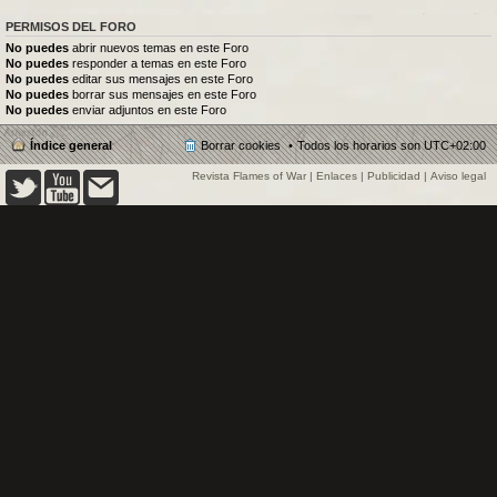
PERMISOS DEL FORO
No puedes
abrir nuevos temas en este Foro
No puedes
responder a temas en este Foro
No puedes
editar sus mensajes en este Foro
No puedes
borrar sus mensajes en este Foro
No puedes
enviar adjuntos en este Foro
Índice general
Borrar cookies
Todos los horarios son
UTC+02:00
Revista Flames of War
|
Enlaces
|
Publicidad
|
Aviso legal