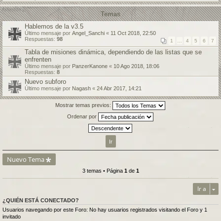
Temas
Hablemos de la v3.5
Último mensaje por
Angel_Sanchi
«
11 Oct 2018, 22:50
Respuestas:
98
1
…
4
5
6
7
Tabla de misiones dinámica, dependiendo de las listas que se
enfrenten
Último mensaje por
PanzerKanone
«
10 Ago 2018, 18:06
Respuestas:
8
Nuevo subforo
Último mensaje por
Nagash
«
24 Abr 2017, 14:21
Mostrar temas previos:
Ordenar por
Nuevo Tema
3 temas • Página
1
de
1
Ir a
¿QUIÉN ESTÁ CONECTADO?
Usuarios navegando por este Foro: No hay usuarios registrados visitando el Foro y 1
invitado