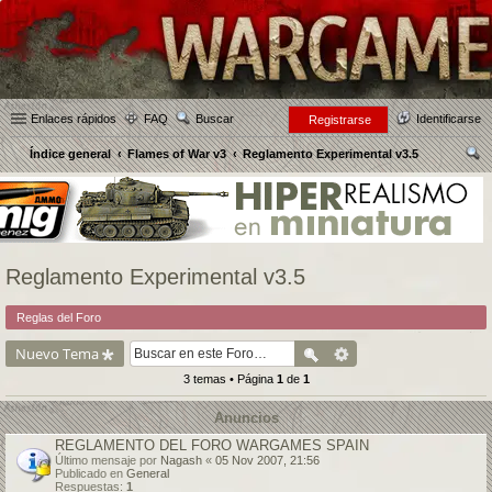
Enlaces rápidos
FAQ
Buscar
Identificarse
Registrarse
Índice general
Flames of War v3
Reglamento Experimental v3.5
us
car
Reglamento Experimental v3.5
Reglas del Foro
Nuevo Tema
3 temas • Página
1
de
1
Anuncios
REGLAMENTO DEL FORO WARGAMES SPAIN
Último mensaje por
Nagash
«
05 Nov 2007, 21:56
Publicado en
General
Respuestas:
1