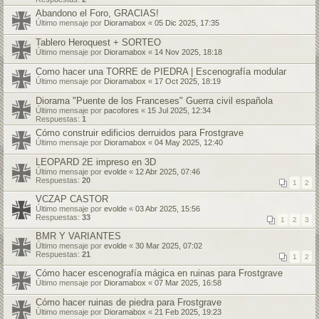
Abandono el Foro, GRACIAS!
Último mensaje por
Dioramabox
«
05 Dic 2025, 17:35
Tablero Heroquest + SORTEO
Último mensaje por
Dioramabox
«
14 Nov 2025, 18:18
Como hacer una TORRE de PIEDRA | Escenografía modular
Último mensaje por
Dioramabox
«
17 Oct 2025, 18:19
Diorama "Puente de los Franceses" Guerra civil española
Último mensaje por
pacofores
«
15 Jul 2025, 12:34
Respuestas:
1
Cómo construir edificios derruidos para Frostgrave
Último mensaje por
Dioramabox
«
04 May 2025, 12:40
LEOPARD 2E impreso en 3D
Último mensaje por
evolde
«
12 Abr 2025, 07:46
Respuestas:
20
1
2
VCZAP CASTOR
Último mensaje por
evolde
«
03 Abr 2025, 15:56
Respuestas:
33
1
2
3
BMR Y VARIANTES
Último mensaje por
evolde
«
30 Mar 2025, 07:02
Respuestas:
21
1
2
Cómo hacer escenografía mágica en ruinas para Frostgrave
Último mensaje por
Dioramabox
«
07 Mar 2025, 16:58
Cómo hacer ruinas de piedra para Frostgrave
Último mensaje por
Dioramabox
«
21 Feb 2025, 19:23