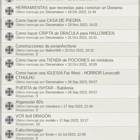
HERRAMIENTAS que necesitas para construir un Diorama
Último mensaje por
Dioramabox
«
18 Dic 2023, 11:44
Como hacer una CASA DE PIEDRA
Último mensaje por
Dioramabox
«
18 Nov 2023, 16:02
Como hacer CRIPTA de DRACULA para HALLOWEEN
Último mensaje por
Dioramabox
«
31 Oct 2023, 10:31
Construcciones de jovianArchiver
Último mensaje por
Maker666
«
20 Oct 2023, 18:32
Respuestas:
2
Cómo hacer una TIENDA de POCIONES en miniatura
Último mensaje por
Dioramabox
«
10 Oct 2023, 10:09
Como hacer una IGLESIA Far West - HORROR Lovecraft
CTHULHU
Último mensaje por
Dioramabox
«
28 Sep 2023, 09:57
PUERTA de ISHTAR - Babilonia
Último mensaje por
Dioramabox
«
28 Sep 2023, 09:57
Respuestas:
3
Afganistán 80's
Último mensaje por
mendoza
«
17 Sep 2023, 21:49
Respuestas:
3
VCR 8x8 DRAGÓN
Último mensaje por
evolde
«
17 Ago 2023, 10:17
Respuestas:
12
Fallschirmjäger
Último mensaje por
Erwin
«
10 Jul 2023, 22:08
Respuestas:
2