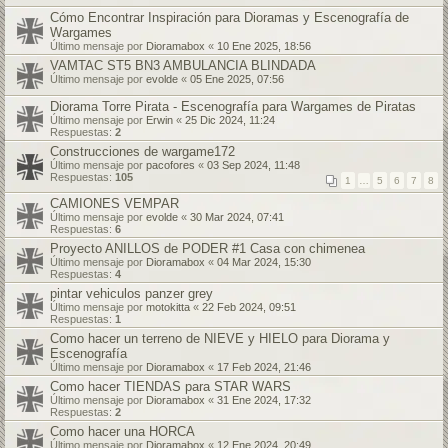
Cómo Encontrar Inspiración para Dioramas y Escenografía de
Wargames
Último mensaje por
Dioramabox
«
10 Ene 2025, 18:56
VAMTAC ST5 BN3 AMBULANCIA BLINDADA
Último mensaje por
evolde
«
05 Ene 2025, 07:56
Diorama Torre Pirata - Escenografía para Wargames de Piratas
Último mensaje por
Erwin
«
25 Dic 2024, 11:24
Respuestas:
2
Construcciones de wargame172
Último mensaje por
pacofores
«
03 Sep 2024, 11:48
Respuestas:
105
1
…
5
6
7
8
CAMIONES VEMPAR
Último mensaje por
evolde
«
30 Mar 2024, 07:41
Respuestas:
6
Proyecto ANILLOS de PODER #1 Casa con chimenea
Último mensaje por
Dioramabox
«
04 Mar 2024, 15:30
Respuestas:
4
pintar vehiculos panzer grey
Último mensaje por
motokitta
«
22 Feb 2024, 09:51
Respuestas:
1
Como hacer un terreno de NIEVE y HIELO para Diorama y
Escenografía
Último mensaje por
Dioramabox
«
17 Feb 2024, 21:46
Como hacer TIENDAS para STAR WARS
Último mensaje por
Dioramabox
«
31 Ene 2024, 17:32
Respuestas:
2
Como hacer una HORCA
Último mensaje por
Dioramabox
«
12 Ene 2024, 20:49