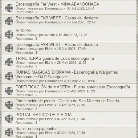
Escenografía Far West - MINA ABANDONADA
Último mensaje por
Dioramabox
«
06 Jul 2023, 10:34
Respuestas:
2
Escenografía FAR WEST - Casas del desierto
Último mensaje por
Dioramabox
«
19 Jun 2023, 22:42
M-109A5
Último mensaje por
evolde
«
15 Jun 2023, 17:45
Respuestas:
3
Escenografía FAR WEST - Rocas del desierto
Último mensaje por
Eldric
«
15 Jun 2023, 17:40
Respuestas:
1
TRINCHERAS guerra de Cuba escenografía
Último mensaje por
Eldric
«
28 May 2023, 11:25
Respuestas:
3
RUINAS MAGICAS DIORAMA - Escenografía Wargames
Warhammer D&D Frostgrave
Último mensaje por
Dioramabox
«
09 May 2023, 09:49
FORTIFICACIÓN de MADERA - Fuerte americano Escenografía
Último mensaje por
Dioramabox
«
26 Abr 2023, 16:23
Respuestas:
2
Fortificación de piedra - Castillo de San Marcos de Florida
Último mensaje por
Erwin
«
12 Abr 2023, 22:16
Respuestas:
2
PORTAL MAGICO DE PIEDRA
Último mensaje por
Eldric
«
07 Abr 2023, 19:40
Respuestas:
2
Barniz sobre pigmentos
Último mensaje por
Eldric
«
07 Abr 2023, 19:39
Respuestas:
1