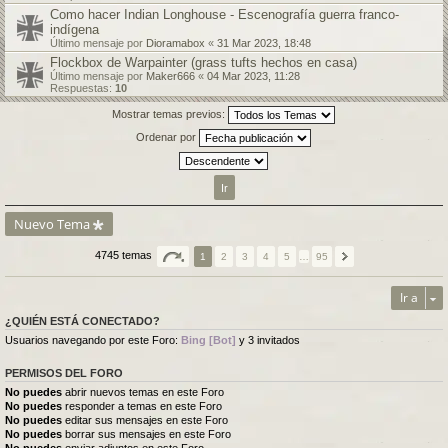
Como hacer Indian Longhouse - Escenografía guerra franco-
indígena
Último mensaje por
Dioramabox
«
31 Mar 2023, 18:48
Flockbox de Warpainter (grass tufts hechos en casa)
Último mensaje por
Maker666
«
04 Mar 2023, 11:28
Respuestas:
10
Mostrar temas previos:
Ordenar por
Nuevo Tema
4745 temas
1
2
3
4
5
…
95
Ir a
¿QUIÉN ESTÁ CONECTADO?
Usuarios navegando por este Foro:
Bing [Bot]
y 3 invitados
PERMISOS DEL FORO
No puedes
abrir nuevos temas en este Foro
No puedes
responder a temas en este Foro
No puedes
editar sus mensajes en este Foro
No puedes
borrar sus mensajes en este Foro