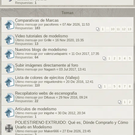
Respuestas:
1
Temas
Comparativas de Marcas
Último mensaje por
pacofores
«
07 Abr 2026, 11:53
Respuestas:
183
1
…
10
11
12
13
Video tutoriales de modelismo
Último mensaje por
Grille
«
16 Nov 2020, 15:35
Respuestas:
13
Nuestros blogs de modelismo
Último mensaje por
valenzuelapatric
«
11 Oct 2017, 17:35
Respuestas:
64
1
2
3
4
5
Subir imágenes directamente al foro
Último mensaje por
Nagash
«
03 Jul 2017, 13:41
Lista de colores de ejércitos (Vallejo)
Último mensaje por
miguelondrio
«
20 Dic 2016, 12:41
Respuestas:
110
1
…
5
6
7
8
Recopilatorio webs de escenografia
Último mensaje por
Difusus
«
29 Nov 2016, 09:24
Respuestas:
22
1
2
Artículos de modelismo
Último mensaje por
inigohe
«
30 Dic 2012, 20:34
Respuestas:
1
POLIESTIRENO EXTRUIDO: Qué es, Dónde Comprarlo y Cómo
Usarlo en Modelismo
Último mensaje por
Maker666
«
27 Ene 2026, 23:45
Respuestas:
2