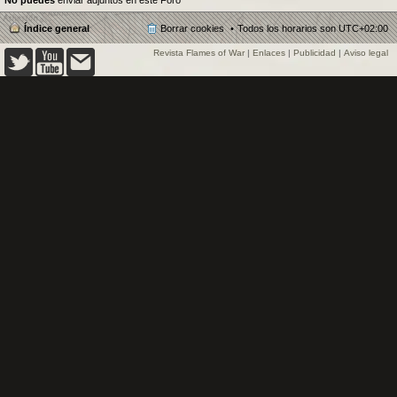
No puedes
enviar adjuntos en este Foro
Índice general
Borrar cookies
Todos los horarios son
UTC+02:00
Revista Flames of War
|
Enlaces
|
Publicidad
|
Aviso legal