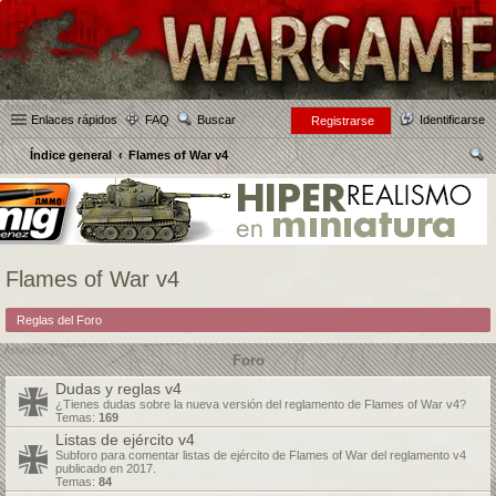
Enlaces rápidos
FAQ
Buscar
Identificarse
Registrarse
Índice general
Flames of War v4
us
car
Flames of War v4
Reglas del Foro
Foro
Dudas y reglas v4
¿Tienes dudas sobre la nueva versión del reglamento de Flames of War v4?
Temas:
169
Listas de ejército v4
Subforo para comentar listas de ejército de Flames of War del reglamento v4
publicado en 2017.
Temas:
84