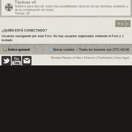
Tácticas v4
Subforo para discutir sobre las posibilidades tácticas de las distintas unidades y
de la combinación de éstas.
Temas:
17
Ir a
¿QUIÉN ESTÁ CONECTADO?
Usuarios navegando por este Foro: No hay usuarios registrados visitando el Foro y 1
invitado
Índice general
Borrar cookies
Todos los horarios son
UTC+02:00
Revista Flames of War
|
Enlaces
|
Publicidad
|
Aviso legal