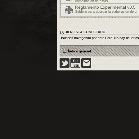
combinación de éstas.
Reglamento Experimental v3.5
Subforo para abordar la elaboración de u
¿QUIÉN ESTÁ CONECTADO?
Usuarios navegando por este Foro: No hay usuarios r
Índice general