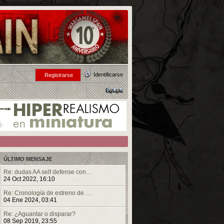
Identificarse
Registrarse
Buscar
ÚLTIMO MENSAJE
Re: dudas AA self defense con…
24 Oct 2022, 16:10
Re: Cronología de estreno de …
04 Ene 2024, 03:41
Re: ¿Aguantar o disparar?
08 Sep 2019, 23:55