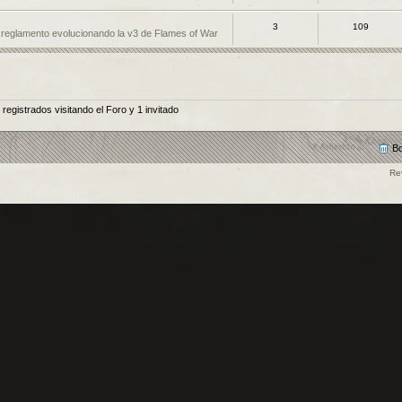
3
109
n reglamento evolucionando la v3 de Flames of War
egistrados visitando el Foro y 1 invitado
Bo
Re