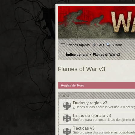
Enlaces rápidos
FAQ
Buscar
Índice general
Flames of War v3
Flames of War v3
Reglas del Foro
FORO
Dudas y reglas v3
¿Tienes dudas sobre la versión 3.0 del r
Listas de ejército v3
Subforo para comentar listas de ejército d
Tácticas v3
Subforo para discutir sobre las posibilidade