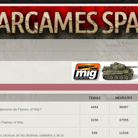
TEMAS
MENSAJES
4464
38397
eglamento de Flames of War?
3156
37555
e Flames of War.
539
11528
s tácticas de las distintas unidades y de la