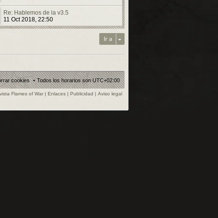
Re: Hablemos de la v3.5
11 Oct 2018, 22:50
Ir a
rrar cookies
Todos los horarios son
UTC+02:00
vista Flames of War
|
Enlaces
|
Publicidad
|
Aviso legal