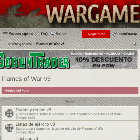
Enlaces rápidos
FAQ
Buscar
Identificarse
Registrarse
Índice general
Flames of War v3
us
car
Flames of War v3
Reglas del Foro
Foro
Dudas y reglas v3
¿Tienes dudas sobre la versión 3.0 del reglamento de Flames of War?
Temas:
4464
Listas de ejército v3
Subforo para comentar listas de ejército de Flames of War.
Temas:
3156
Tácticas v3