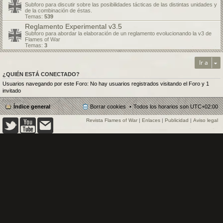
Subforo para discutir sobre las posibilidades tácticas de las distintas unidades y
de la combinación de éstas.
Temas:
539
Reglamento Experimental v3.5
Subforo para abordar la elaboración de un reglamento evolucionando la v3 de
Flames of War
Temas:
3
Ir a
¿QUIÉN ESTÁ CONECTADO?
Usuarios navegando por este Foro: No hay usuarios registrados visitando el Foro y 1
invitado
Índice general
Borrar cookies
Todos los horarios son
UTC+02:00
Revista Flames of War
|
Enlaces
|
Publicidad
|
Aviso legal