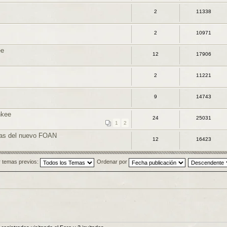
2
11338
2
10971
ee
12
17906
2
11221
9
14743
nkee
24
25031
1
2
tas del nuevo FOAN
12
16423
 temas previos:
Ordenar por