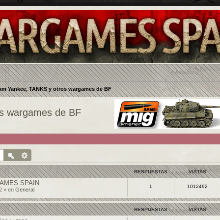
am Yankee, TANKS y otros wargames de BF
os wargames de BF
RESPUESTAS
VISTAS
AMES SPAIN
1
1012492
2 » en
General
RESPUESTAS
VISTAS