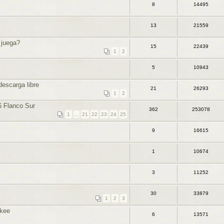
8
14495
13
21559
 juega?
15
22439
1
2
5
10943
escarga libre
21
26293
1
2
 Flanco Sur
362
253078
1
…
21
22
23
24
25
9
16615
1
10674
3
11252
30
33879
1
2
3
nkee
6
13571