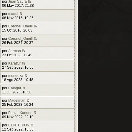
por
Juan Saura
t
V
06 May 2017, 21:38
i
e
m
r
por
maqui
o
V
ú
08 Nov 2016, 19:36
m
e
l
e
r
t
por
Coronel_Oneill
n
ú
i
V
15 Oct 2016, 20:03
s
l
m
e
a
t
o
r
por
Coronel_Oneill
j
i
m
ú
V
26 Feb 2024, 20:37
e
m
e
l
e
o
n
t
r
por
Aermon
m
V
s
i
ú
23 Oct 2023, 12:49
e
e
a
m
l
n
r
j
o
t
por
Karatfur
s
ú
V
e
m
i
27 Sep 2023, 10:56
a
l
e
e
m
j
t
r
n
o
por
mendoza
e
i
ú
V
s
m
18 Ago 2023, 10:48
m
l
e
a
e
o
t
r
j
n
por
Calagar
m
i
V
ú
e
s
11 Jul 2023, 18:50
e
m
e
l
a
n
o
r
t
j
por
Madelman
s
m
ú
i
V
e
25 Feb 2023, 16:24
a
e
l
m
e
j
n
t
o
r
por
PanzerKanone
e
s
i
m
ú
V
09 Nov 2022, 22:10
a
m
e
l
e
j
o
n
t
r
por
CENTURION
e
m
s
i
V
ú
12 Sep 2022, 13:53