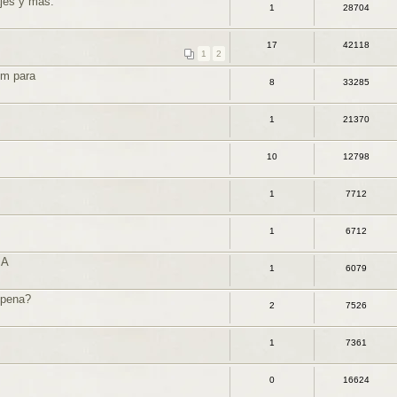
jes y mas.
1
28704
17
42118
1
2
mm para
8
33285
1
21370
10
12798
1
7712
1
6712
IA
1
6079
a pena?
2
7526
1
7361
0
16624