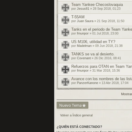
Team Yankee Checoslovaquia
por
Jesus81
» 28 Sep 2018, 01:23
T-55AM
por
Juan Saura
» 21 Sep 2018, 11:50
Tanks en el periodo de Team Yank
por
fmunpor
» 01 Jul 2018, 23:00
US M106, utilidad en TY?
por
Madelman
» 09 Jun 2018, 21:38
TANKS se va al desierto.
por
Covenant
» 26 Dic 2016, 08:41
Refuerzos para OTAN en Team Ya
por
fmunpor
» 31 Mar 2018, 15:36
Avance con los nombres de las lis
por
PanzerKanone
» 13 Abr 2018, 17:04
Mostrar
Nuevo Tema
Volver a Índice general
¿QUIÉN ESTÁ CONECTADO?