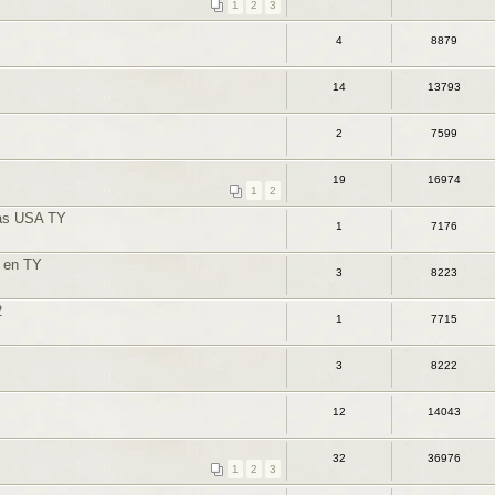
1
2
3
4
8879
14
13793
2
7599
19
16974
1
2
as USA TY
1
7176
s en TY
3
8223
2
1
7715
3
8222
12
14043
32
36976
1
2
3