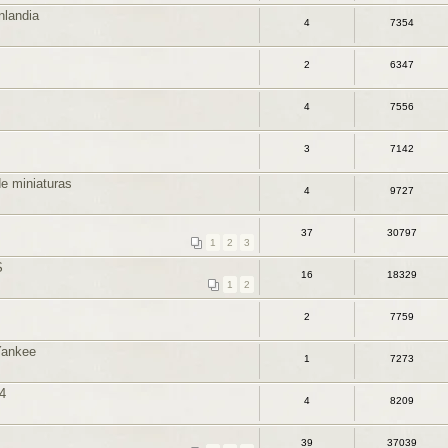
nlandia
4
7354
2
6347
4
7556
3
7142
de miniaturas
4
9727
37
30797
1
2
3
S
16
18329
1
2
2
7759
Yankee
1
7273
4
4
8209
39
37039