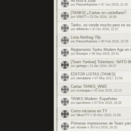
Mi lista a 100p
por
PanzerKanone
» 07 Jun 2019, 11:19
[TANKS] ¿Cartas en castellano?
por
VSN77
» 23 Dic 2016, 19:08
Tanks, se vende mucho pero no se
por
elfoberto
» 31 Dic 2016, 11:57
Lista Northag 70p
por
PanzerKanone
» 09 Feb 2019, 22:35
Reglamento Tanks Modern Age en d
por
fmunpor
» 08 Sep 2018, 20:41
[Team Yankee] Totentanz: NATO 86
por
gehiegi
» 21 Abr 2016, 09:57
EDITOR LISTAS [TANKS]
por
xtemplario
» 07 May 2017, 12:58
Cartas TANKS_WW2
por
srmangao
» 01 Ene 2019, 22:13
TANKS Modern: Españoles
por
pacofores
» 07 Ene 2019, 16:35
Como iniciarse en TY
por
Vikos777
» 26 Nov 2018, 21:58
Primeras impresiones de Team ya
por
vicente
» 30 Oct 2018, 16:32