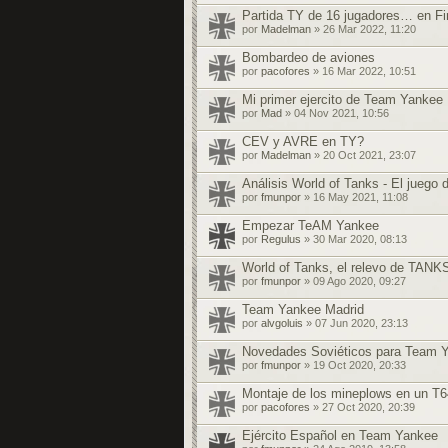
Partida TY de 16 jugadores… en Fi
por
Madelman
» 26 Mar 2022, 11:20
Bombardeo de aviones
por
pacofores
» 16 Mar 2022, 10:51
Mi primer ejercito de Team Yankee
por
Mad
» 04 Nov 2021, 10:56
CEV y AVRE en TY?
por
Madelman
» 20 Oct 2021, 23:07
Análisis World of Tanks - El juego 
por
fmunpor
» 16 May 2021, 11:08
Empezar TeAM Yankee
por
Regulus
» 30 Mar 2020, 08:13
World of Tanks, el relevo de TANK
por
fmunpor
» 09 Ago 2020, 09:27
Team Yankee Madrid
por
alvgoluis
» 07 Jun 2020, 23:13
Novedades Soviéticos para Team 
por
fmunpor
» 19 Oct 2020, 20:33
Montaje de los mineplows en un T6
por
pacofores
» 27 Oct 2020, 20:39
Ejército Español en Team Yankee