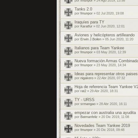
por
fmunpor
» 24 Ago 2019, 13:58
Tanks 2.0
por
fmunpor
» 02 Jul 2020, 19:08
Iraquíes para TY
por
Karatfur
» 02 Jun 2020, 12:01
Aviones y helicópteros artilleando
por
Erwin J.Boilen
» 05 Jun 2020, 11:20
Italianos para Team Yankee
por
fmunpor
» 03 May 2020, 12:39
Nueva formación Armas Combinad
por
fmunpor
» 23 May 2020, 14:34
Ideas para representar otros paise
por
nigakero
» 22 Abr 2020, 07:32
Hoja de referencia Team Yankee V
por
rat2
» 29 Abr 2020, 18:31
TY - URSS
por
srmangao
» 28 Abr 2020, 16:11
empezar con australia una ayudita
por
Batmanfeliz
» 20 Dic 2019, 11:08
Novedades Team Yankee 2019
por
fmunpor
» 20 Dic 2018, 09:48