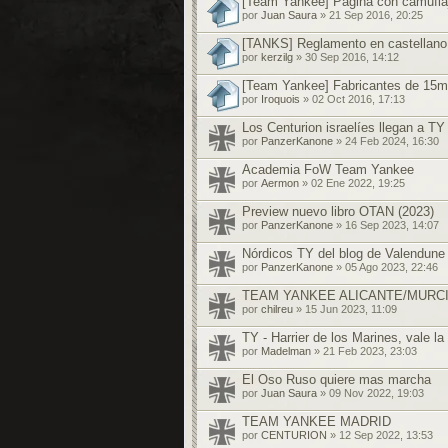
[Team Yankee] Pagina con camufla
por
Juan Saura
» 21 Sep 2016, 20:25
[TANKS] Reglamento en castellano
por
kerzilg
» 30 Sep 2016, 14:12
[Team Yankee] Fabricantes de 15
por
Iroquois
» 02 Oct 2016, 17:13
Los Centurion israelíes llegan a TY
por
PanzerKanone
» 24 Feb 2024, 16:30
Academia FoW Team Yankee
por
Aermon
» 02 Ene 2022, 19:25
Preview nuevo libro OTAN (2023)
por
PanzerKanone
» 16 Sep 2023, 14:07
Nórdicos TY del blog de Valendune
por
PanzerKanone
» 05 Ago 2023, 22:46
TEAM YANKEE ALICANTE/MURC
por
chilreu
» 15 Jun 2023, 11:09
TY - Harrier de los Marines, vale l
por
Madelman
» 21 Feb 2023, 23:03
El Oso Ruso quiere mas marcha
por
Juan Saura
» 09 Nov 2022, 19:03
TEAM YANKEE MADRID
por
CENTURION
» 12 Sep 2022, 13:53