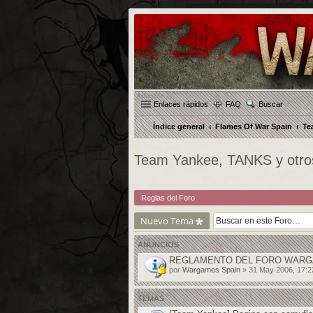
Enlaces rápidos
FAQ
Buscar
Índice general
Flames Of War Spain
Te
Team Yankee, TANKS y otr
Reglas del Foro
Nuevo Tema
ANUNCIOS
REGLAMENTO DEL FORO WARG
por
Wargames Spain
» 31 May 2006, 17:2
TEMAS