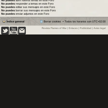
No puedes
abrir nuevos temas en este Foro
No puedes
responder a temas en este Foro
No puedes
editar sus mensajes en este Foro
No puedes
borrar sus mensajes en este Foro
No puedes
enviar adjuntos en este Foro
Índice general
Borrar cookies
Todos los horarios son
UTC+02:00
Revista Flames of War
|
Enlaces
|
Publicidad
|
Aviso legal