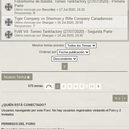
Fotoinforme de Batalla: Torneo Tankfactory (27/07/2020) - Primera
Parte
Último mensaje por
Basurillas
«
17 Jul 2020, 16:32
Respuestas:
9
Tiger Company vs Sherman y Rifle Company Canadienses
Último mensaje por
Shargaz
«
16 Jul 2020, 20:56
Respuestas:
7
FoW V4: Torneo Tankfactory (27/07/2020) - Segunda Parte
Último mensaje por
Shargaz
«
14 Jul 2020, 23:35
Mostrar temas previos:
Ordenar por
Nuevo Tema
675 temas
1
2
3
4
5
…
14
Ir a
¿QUIÉN ESTÁ CONECTADO?
Usuarios navegando por este Foro: No hay usuarios registrados visitando el Foro y 2
invitados
PERMISOS DEL FORO