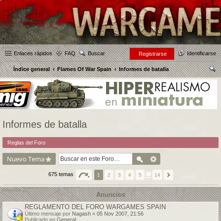
Enlaces rápidos
FAQ
Buscar
Identificarse
Registrarse
Índice general
Flames Of War Spain
Informes de batalla
us
car
Informes de batalla
Reglas del Foro
Nuevo Tema
675 temas
1
2
3
4
5
…
14
Anuncios
REGLAMENTO DEL FORO WARGAMES SPAIN
Último mensaje por
Nagash
«
05 Nov 2007, 21:56
Publicado en
General