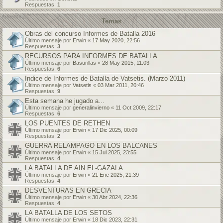
Respuestas:
1
Temas
Obras del concurso Informes de Batalla 2016
Último mensaje por
Erwin
«
17 May 2020, 22:56
Respuestas:
3
RECURSOS PARA INFORMES DE BATALLA
Último mensaje por
Basurillas
«
28 May 2015, 11:03
Respuestas:
6
Indice de Informes de Batalla de Vatsetis. (Marzo 2011)
Último mensaje por
Vatsetis
«
03 Mar 2011, 20:46
Respuestas:
9
Esta semana he jugado a...
Último mensaje por
generalinvierno
«
11 Oct 2009, 22:17
Respuestas:
6
LOS PUENTES DE RETHEN
Último mensaje por
Erwin
«
17 Dic 2025, 00:09
Respuestas:
2
GUERRA RELAMPAGO EN LOS BALCANES
Último mensaje por
Erwin
«
15 Jul 2025, 23:55
Respuestas:
4
LA BATALLA DE AIN EL-GAZALA
Último mensaje por
Erwin
«
21 Ene 2025, 21:39
Respuestas:
4
DESVENTURAS EN GRECIA
Último mensaje por
Erwin
«
30 Abr 2024, 22:36
Respuestas:
4
LA BATALLA DE LOS SETOS
Último mensaje por
Erwin
«
18 Dic 2023, 22:31