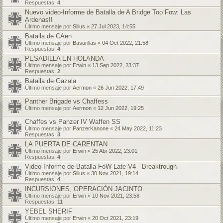
Respuestas:
4
Nuevo video-Informe de Batalla de A Bridge Too Fow: Las
Ardenas!!
Último mensaje por
Silius
«
27 Jul 2023, 14:55
Batalla de CAen
Último mensaje por
Basurillas
«
04 Oct 2022, 21:58
Respuestas:
4
PESADILLA EN HOLANDA
Último mensaje por
Erwin
«
13 Sep 2022, 23:37
Respuestas:
2
Batalla de Gazala
Último mensaje por
Aermon
«
26 Jun 2022, 17:49
Panther Brigade vs Chaffess
Último mensaje por
Aermon
«
12 Jun 2022, 19:25
Chaffes vs Panzer IV Waffen SS
Último mensaje por
PanzerKanone
«
24 May 2022, 11:23
Respuestas:
3
LA PUERTA DE CARENTAN
Último mensaje por
Erwin
«
25 Abr 2022, 23:01
Respuestas:
4
Video-Informe de Batalla FoW Late V4 - Breaktrough
Último mensaje por
Silius
«
30 Nov 2021, 19:14
Respuestas:
4
INCURSIONES, OPERACIÓN JACINTO
Último mensaje por
Erwin
«
10 Nov 2021, 23:58
Respuestas:
11
YEBEL SHERIF
Último mensaje por
Erwin
«
20 Oct 2021, 23:19