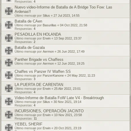
Respuestas:
4
Nuevo video-Informe de Batalla de A Bridge Too Fow: Las
Ardenas!!
Último mensaje por
Silius
«
27 Jul 2023, 14:55
Batalla de CAen
Último mensaje por
Basurillas
«
04 Oct 2022, 21:58
Respuestas:
4
PESADILLA EN HOLANDA
Último mensaje por
Erwin
«
13 Sep 2022, 23:37
Respuestas:
2
Batalla de Gazala
Último mensaje por
Aermon
«
26 Jun 2022, 17:49
Panther Brigade vs Chaffess
Último mensaje por
Aermon
«
12 Jun 2022, 19:25
Chaffes vs Panzer IV Waffen SS
Último mensaje por
PanzerKanone
«
24 May 2022, 11:23
Respuestas:
3
LA PUERTA DE CARENTAN
Último mensaje por
Erwin
«
25 Abr 2022, 23:01
Respuestas:
4
Video-Informe de Batalla FoW Late V4 - Breaktrough
Último mensaje por
Silius
«
30 Nov 2021, 19:14
Respuestas:
4
INCURSIONES, OPERACIÓN JACINTO
Último mensaje por
Erwin
«
10 Nov 2021, 23:58
Respuestas:
11
YEBEL SHERIF
Último mensaje por
Erwin
«
20 Oct 2021, 23:19