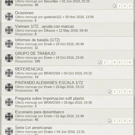
Último mensaje por
Basurillas
«
02 Jun 2019, 02:25
Respuestas:
35
1
2
3
Ocasiones
Último mensaje por
guderian111
«
30 Nov 2018, 13:56
Respuestas:
6
Vietnam 1/72...ayuda con marcas
Último mensaje por
Difusus
«
12 May 2018, 09:40
Respuestas:
8
Informes de batalla (1/72)
Último mensaje por
Erwin
«
29 Oct 2016, 00:48
Respuestas:
11
GRUPO DE TRABAJO
Último mensaje por
Erwin
«
19 Oct 2016, 23:55
Respuestas:
105
1
…
5
6
7
8
REFERENCIAS
Último mensaje por
BRAVOSIX
«
04 Oct 2016, 03:15
Respuestas:
14
PINTANDO ALEMANES ESCALA 1/72
Último mensaje por
Erwin
«
26 Ago 2016, 23:13
Respuestas:
45
1
2
3
4
Pregunta sobre Imprimacion soft plastic
Último mensaje por
BRAVOSIX
«
26 Ago 2016, 19:36
Respuestas:
3
Escenario para desembarco
Último mensaje por
Erwin
«
01 Ago 2016, 22:48
Respuestas:
45
1
2
3
4
Serie Lvt americanas
Último mensaje por
Drake
«
04 Jun 2016, 12:31