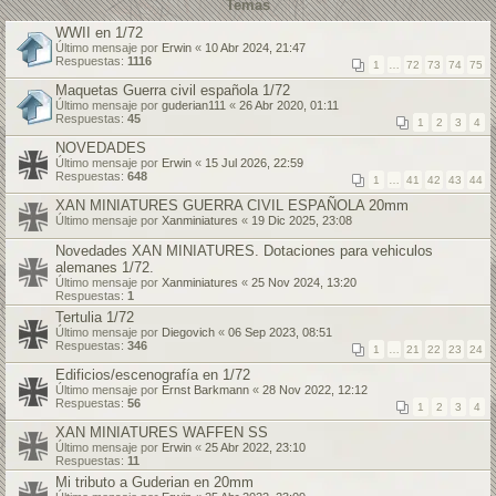
Temas
WWII en 1/72
Último mensaje por
Erwin
«
10 Abr 2024, 21:47
Respuestas:
1116
1
…
72
73
74
75
Maquetas Guerra civil española 1/72
Último mensaje por
guderian111
«
26 Abr 2020, 01:11
Respuestas:
45
1
2
3
4
NOVEDADES
Último mensaje por
Erwin
«
15 Jul 2026, 22:59
Respuestas:
648
1
…
41
42
43
44
XAN MINIATURES GUERRA CIVIL ESPAÑOLA 20mm
Último mensaje por
Xanminiatures
«
19 Dic 2025, 23:08
Novedades XAN MINIATURES. Dotaciones para vehiculos
alemanes 1/72.
Último mensaje por
Xanminiatures
«
25 Nov 2024, 13:20
Respuestas:
1
Tertulia 1/72
Último mensaje por
Diegovich
«
06 Sep 2023, 08:51
Respuestas:
346
1
…
21
22
23
24
Edificios/escenografía en 1/72
Último mensaje por
Ernst Barkmann
«
28 Nov 2022, 12:12
Respuestas:
56
1
2
3
4
XAN MINIATURES WAFFEN SS
Último mensaje por
Erwin
«
25 Abr 2022, 23:10
Respuestas:
11
Mi tributo a Guderian en 20mm