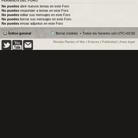
PERMISOS DEL FORO
No puedes
abrir nuevos temas en este Foro
No puedes
responder a temas en este Foro
No puedes
editar sus mensajes en este Foro
No puedes
borrar sus mensajes en este Foro
No puedes
enviar adjuntos en este Foro
Índice general
Borrar cookies
Todos los horarios son
UTC+02:00
Revista Flames of War
|
Enlaces
|
Publicidad
|
Aviso legal