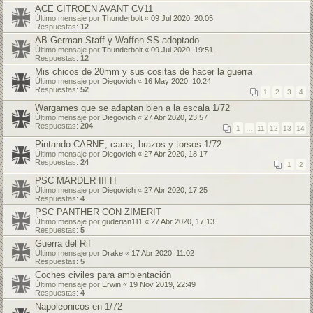
ACE CITROEN AVANT CV11
Último mensaje por
Thunderbolt
«
09 Jul 2020, 20:05
Respuestas:
12
AB German Staff y Waffen SS adoptado
Último mensaje por
Thunderbolt
«
09 Jul 2020, 19:51
Respuestas:
12
Mis chicos de 20mm y sus cositas de hacer la guerra
Último mensaje por
Diegovich
«
16 May 2020, 10:24
Respuestas:
52
1
2
3
4
Wargames que se adaptan bien a la escala 1/72
Último mensaje por
Diegovich
«
27 Abr 2020, 23:57
Respuestas:
204
1
…
11
12
13
14
Pintando CARNE, caras, brazos y torsos 1/72
Último mensaje por
Diegovich
«
27 Abr 2020, 18:17
Respuestas:
24
1
2
PSC MARDER III H
Último mensaje por
Diegovich
«
27 Abr 2020, 17:25
Respuestas:
4
PSC PANTHER CON ZIMERIT
Último mensaje por
guderian111
«
27 Abr 2020, 17:13
Respuestas:
5
Guerra del Rif
Último mensaje por
Drake
«
17 Abr 2020, 11:02
Respuestas:
5
Coches civiles para ambientación
Último mensaje por
Erwin
«
19 Nov 2019, 22:49
Respuestas:
4
Napoleonicos en 1/72