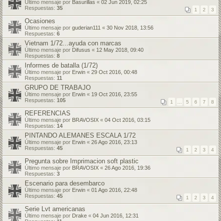
Último mensaje por
Basurillas
«
02 Jun 2019, 02:25
Respuestas:
35
1
2
3
Ocasiones
Último mensaje por
guderian111
«
30 Nov 2018, 13:56
Respuestas:
6
Vietnam 1/72...ayuda con marcas
Último mensaje por
Difusus
«
12 May 2018, 09:40
Respuestas:
8
Informes de batalla (1/72)
Último mensaje por
Erwin
«
29 Oct 2016, 00:48
Respuestas:
11
GRUPO DE TRABAJO
Último mensaje por
Erwin
«
19 Oct 2016, 23:55
Respuestas:
105
1
…
5
6
7
8
REFERENCIAS
Último mensaje por
BRAVOSIX
«
04 Oct 2016, 03:15
Respuestas:
14
PINTANDO ALEMANES ESCALA 1/72
Último mensaje por
Erwin
«
26 Ago 2016, 23:13
Respuestas:
45
1
2
3
4
Pregunta sobre Imprimacion soft plastic
Último mensaje por
BRAVOSIX
«
26 Ago 2016, 19:36
Respuestas:
3
Escenario para desembarco
Último mensaje por
Erwin
«
01 Ago 2016, 22:48
Respuestas:
45
1
2
3
4
Serie Lvt americanas
Último mensaje por
Drake
«
04 Jun 2016, 12:31