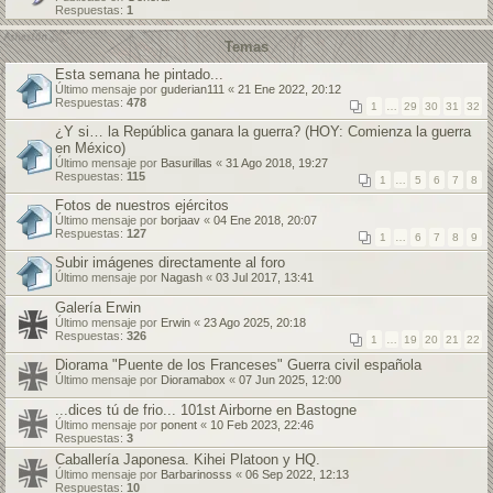
Respuestas:
1
Temas
Esta semana he pintado...
Último mensaje por
guderian111
«
21 Ene 2022, 20:12
Respuestas:
478
1
…
29
30
31
32
¿Y si… la República ganara la guerra? (HOY: Comienza la guerra
en México)
Último mensaje por
Basurillas
«
31 Ago 2018, 19:27
Respuestas:
115
1
…
5
6
7
8
Fotos de nuestros ejércitos
Último mensaje por
borjaav
«
04 Ene 2018, 20:07
Respuestas:
127
1
…
6
7
8
9
Subir imágenes directamente al foro
Último mensaje por
Nagash
«
03 Jul 2017, 13:41
Galería Erwin
Último mensaje por
Erwin
«
23 Ago 2025, 20:18
Respuestas:
326
1
…
19
20
21
22
Diorama "Puente de los Franceses" Guerra civil española
Último mensaje por
Dioramabox
«
07 Jun 2025, 12:00
...dices tú de frio... 101st Airborne en Bastogne
Último mensaje por
ponent
«
10 Feb 2023, 22:46
Respuestas:
3
Caballería Japonesa. Kihei Platoon y HQ.
Último mensaje por
Barbarinosss
«
06 Sep 2022, 12:13
Respuestas:
10