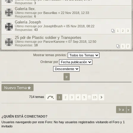
Respuestas:
3
Galería Ilex.
Último mensaje por
Basurillas
«
22 Nov 2018, 12:33
Respuestas:
6
Galería Joseph
Último mensaje por
JosephBrush
«
05 Nov 2018, 08:22
Respuestas:
43
1
2
3
25 pdr de Plastic soldier y Transportes
Último mensaje por
PanzerKanone
«
07 Sep 2018, 12:50
Respuestas:
18
1
2
Mostrar temas previos:
Ordenar por
Nuevo Tema
714 temas
1
2
3
4
5
…
15
Ir a
¿QUIÉN ESTÁ CONECTADO?
Usuarios navegando por este Foro: No hay usuarios registrados visitando el Foro y 1
invitado