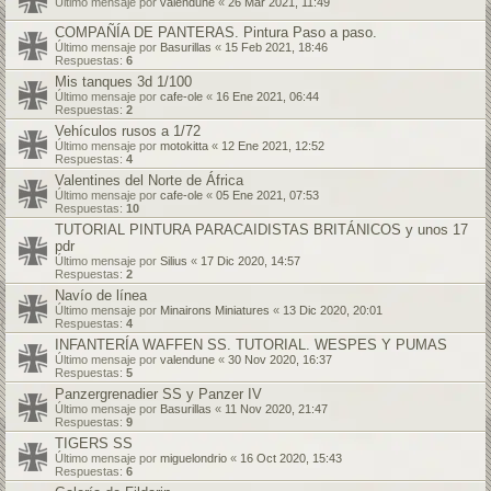
Último mensaje por
valendune
«
26 Mar 2021, 11:49
COMPAÑÍA DE PANTERAS. Pintura Paso a paso.
Último mensaje por
Basurillas
«
15 Feb 2021, 18:46
Respuestas:
6
Mis tanques 3d 1/100
Último mensaje por
cafe-ole
«
16 Ene 2021, 06:44
Respuestas:
2
Vehículos rusos a 1/72
Último mensaje por
motokitta
«
12 Ene 2021, 12:52
Respuestas:
4
Valentines del Norte de África
Último mensaje por
cafe-ole
«
05 Ene 2021, 07:53
Respuestas:
10
TUTORIAL PINTURA PARACAIDISTAS BRITÁNICOS y unos 17
pdr
Último mensaje por
Silius
«
17 Dic 2020, 14:57
Respuestas:
2
Navío de línea
Último mensaje por
Minairons Miniatures
«
13 Dic 2020, 20:01
Respuestas:
4
INFANTERÍA WAFFEN SS. TUTORIAL. WESPES Y PUMAS
Último mensaje por
valendune
«
30 Nov 2020, 16:37
Respuestas:
5
Panzergrenadier SS y Panzer IV
Último mensaje por
Basurillas
«
11 Nov 2020, 21:47
Respuestas:
9
TIGERS SS
Último mensaje por
miguelondrio
«
16 Oct 2020, 15:43
Respuestas:
6