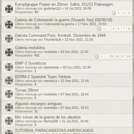
Kampfgruppe Peiper en 20mm: Sdkfz 251/21 Flakwagen
Último mensaje por
guderian111
«
14 Jul 2022, 00:09
Respuestas:
30
1
2
3
Galeria de Coloreando la guerra (Stuards fow) (06/06/18)
Último mensaje por
Coloreando la guerra
«
17 Nov 2021, 20:53
Respuestas:
116
1
…
5
6
7
8
Dakota Command Post, Krinkelt, Diciembre de 1944
Último mensaje por
Thunderbolt
«
13 Nov 2021, 21:09
Galeria motokitta
Último mensaje por
motokitta
«
25 Oct 2021, 12:30
Respuestas:
411
1
…
25
26
27
28
BMP-3 Soviéticos
Último mensaje por
toponimias
«
03 Oct 2021, 22:35
Respuestas:
1
BDRM-2 Spandrel Team Yankee
Último mensaje por
mendoza
«
22 Sep 2021, 21:05
Respuestas:
4
Tiznao 28mm
Último mensaje por
motokitta
«
07 Sep 2021, 18:54
Respuestas:
5
Algunos encargos antiguos
Último mensaje por
motokitta
«
07 Sep 2021, 18:53
Respuestas:
11
Mis cosas de la guerra de los abuelos
Último mensaje por
Nemo20K
«
31 Jul 2021, 16:40
Respuestas:
3
TUTORIAL PARACAIDISTAS AMERICANOS