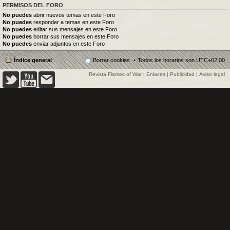
PERMISOS DEL FORO
No puedes
abrir nuevos temas en este Foro
No puedes
responder a temas en este Foro
No puedes
editar sus mensajes en este Foro
No puedes
borrar sus mensajes en este Foro
No puedes
enviar adjuntos en este Foro
Índice general
Borrar cookies
Todos los horarios son
UTC+02:00
Revista Flames of War
|
Enlaces
|
Publicidad
|
Aviso legal