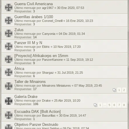
Guerra Civil Americana
Último mensaje por
agr1967
«
30 Ene 2020, 07:53
Respuestas:
3
Guerrillas árabes 1/100
Último mensaje por
Coronel_Oneill
«
16 Ene 2020, 10:23
Respuestas:
3
Zulus
Último mensaje por
Canyonia
«
04 Dic 2019, 01:34
Respuestas:
14
Panzer III M y N
Último mensaje por
Eldric
«
10 Nov 2019, 17:20
Respuestas:
3
[Proyecto] Afrikakorps en 15mm
Último mensaje por
PanzerKanone
«
11 Sep 2019, 19:12
Respuestas:
9
África
Último mensaje por
Shargaz
«
31 Jul 2019, 21:25
Respuestas:
6
Taller de Minairons
Último mensaje por
Minairons Miniatures
«
07 May 2019, 23:45
Respuestas:
17
1
2
Galería Drake
Último mensaje por
Drake
«
25 Abr 2019, 10:20
Respuestas:
106
1
…
5
6
7
8
Escuadra DAK [Bolt Action]
Último mensaje por
Basurillas
«
30 Ene 2019, 14:47
Respuestas:
1
Objetivo Panzer Destruido
Último mensaje por
Harri Seldon
«
09 Dic 2018, 07:34