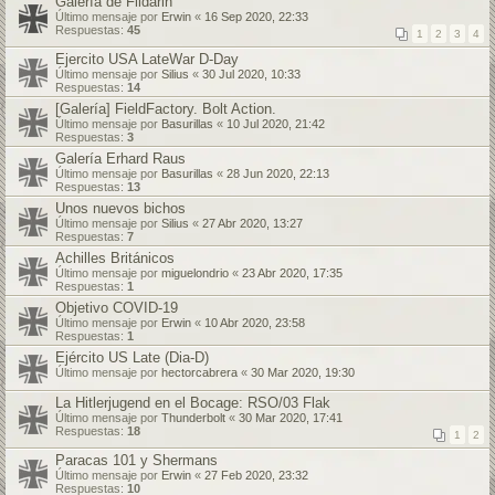
Galería de Fildarin
Último mensaje por
Erwin
«
16 Sep 2020, 22:33
Respuestas:
45
1
2
3
4
Ejercito USA LateWar D-Day
Último mensaje por
Silius
«
30 Jul 2020, 10:33
Respuestas:
14
[Galería] FieldFactory. Bolt Action.
Último mensaje por
Basurillas
«
10 Jul 2020, 21:42
Respuestas:
3
Galería Erhard Raus
Último mensaje por
Basurillas
«
28 Jun 2020, 22:13
Respuestas:
13
Unos nuevos bichos
Último mensaje por
Silius
«
27 Abr 2020, 13:27
Respuestas:
7
Achilles Británicos
Último mensaje por
miguelondrio
«
23 Abr 2020, 17:35
Respuestas:
1
Objetivo COVID-19
Último mensaje por
Erwin
«
10 Abr 2020, 23:58
Respuestas:
1
Ejército US Late (Dia-D)
Último mensaje por
hectorcabrera
«
30 Mar 2020, 19:30
La Hitlerjugend en el Bocage: RSO/03 Flak
Último mensaje por
Thunderbolt
«
30 Mar 2020, 17:41
Respuestas:
18
1
2
Paracas 101 y Shermans
Último mensaje por
Erwin
«
27 Feb 2020, 23:32
Respuestas:
10