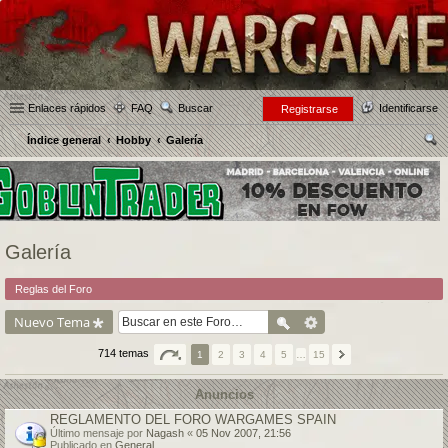
Enlaces rápidos
FAQ
Buscar
Identificarse
Registrarse
Índice general
Hobby
Galería
us
car
Galería
Reglas del Foro
Nuevo Tema
714 temas
1
2
3
4
5
…
15
Anuncios
REGLAMENTO DEL FORO WARGAMES SPAIN
Último mensaje por
Nagash
«
05 Nov 2007, 21:56
Publicado en
General