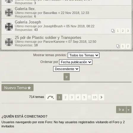
Respuestas:
3
Galería Ilex.
Último mensaje por
Basurillas
«
22 Nov 2018, 12:33
Respuestas:
6
Galería Joseph
Último mensaje por
JosephBrush
«
05 Nov 2018, 08:22
Respuestas:
43
1
2
3
25 pdr de Plastic soldier y Transportes
Último mensaje por
PanzerKanone
«
07 Sep 2018, 12:50
Respuestas:
18
1
2
Mostrar temas previos:
Ordenar por
Nuevo Tema
714 temas
1
2
3
4
5
…
15
Ir a
¿QUIÉN ESTÁ CONECTADO?
Usuarios navegando por este Foro: No hay usuarios registrados visitando el Foro y 2
invitados