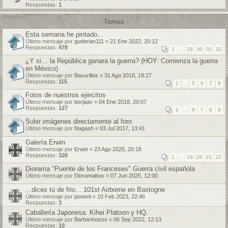
Respuestas:
1
Temas
Esta semana he pintado...
Último mensaje por
guderian111
«
21 Ene 2022, 20:12
Respuestas:
478
1
…
29
30
31
32
¿Y si… la República ganara la guerra? (HOY: Comienza la guerra
en México)
Último mensaje por
Basurillas
«
31 Ago 2018, 19:27
Respuestas:
115
1
…
5
6
7
8
Fotos de nuestros ejércitos
Último mensaje por
borjaav
«
04 Ene 2018, 20:07
Respuestas:
127
1
…
6
7
8
9
Subir imágenes directamente al foro
Último mensaje por
Nagash
«
03 Jul 2017, 13:41
Galería Erwin
Último mensaje por
Erwin
«
23 Ago 2025, 20:18
Respuestas:
326
1
…
19
20
21
22
Diorama "Puente de los Franceses" Guerra civil española
Último mensaje por
Dioramabox
«
07 Jun 2025, 12:00
...dices tú de frio... 101st Airborne en Bastogne
Último mensaje por
ponent
«
10 Feb 2023, 22:46
Respuestas:
3
Caballería Japonesa. Kihei Platoon y HQ.
Último mensaje por
Barbarinosss
«
06 Sep 2022, 12:13
Respuestas:
10