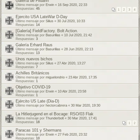
Galería de Fildarin
Último mensaje por
Erwin
«
16 Sep 2020, 22:33
Respuestas:
45
1
2
3
4
Ejercito USA LateWar D-Day
Último mensaje por
Silius
«
30 Jul 2020, 10:33
Respuestas:
14
[Galería] FieldFactory. Bolt Action.
Último mensaje por
Basurillas
«
10 Jul 2020, 21:42
Respuestas:
3
Galería Erhard Raus
Último mensaje por
Basurillas
«
28 Jun 2020, 22:13
Respuestas:
13
Unos nuevos bichos
Último mensaje por
Silius
«
27 Abr 2020, 13:27
Respuestas:
7
Achilles Británicos
Último mensaje por
miguelondrio
«
23 Abr 2020, 17:35
Respuestas:
1
Objetivo COVID-19
Último mensaje por
Erwin
«
10 Abr 2020, 23:58
Respuestas:
1
Ejército US Late (Dia-D)
Último mensaje por
hectorcabrera
«
30 Mar 2020, 19:30
La Hitlerjugend en el Bocage: RSO/03 Flak
Último mensaje por
Thunderbolt
«
30 Mar 2020, 17:41
Respuestas:
18
1
2
Paracas 101 y Shermans
Último mensaje por
Erwin
«
27 Feb 2020, 23:32
Respuestas:
10