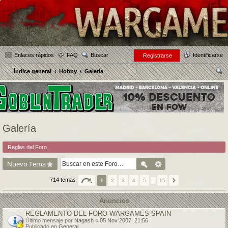
Enlaces rápidos
FAQ
Buscar
Identificarse
Registrarse
Índice general
Hobby
Galería
us
car
Galería
Reglas del Foro
Nuevo Tema
714 temas
1
2
3
4
5
…
15
Anuncios
REGLAMENTO DEL FORO WARGAMES SPAIN
Último mensaje por
Nagash
«
05 Nov 2007, 21:56
Publicado en
General