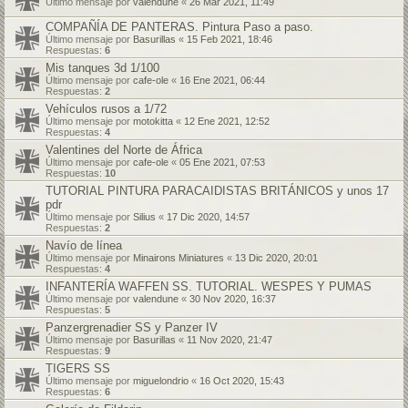
Último mensaje por
valendune
«
26 Mar 2021, 11:49
COMPAÑÍA DE PANTERAS. Pintura Paso a paso.
Último mensaje por
Basurillas
«
15 Feb 2021, 18:46
Respuestas:
6
Mis tanques 3d 1/100
Último mensaje por
cafe-ole
«
16 Ene 2021, 06:44
Respuestas:
2
Vehículos rusos a 1/72
Último mensaje por
motokitta
«
12 Ene 2021, 12:52
Respuestas:
4
Valentines del Norte de África
Último mensaje por
cafe-ole
«
05 Ene 2021, 07:53
Respuestas:
10
TUTORIAL PINTURA PARACAIDISTAS BRITÁNICOS y unos 17
pdr
Último mensaje por
Silius
«
17 Dic 2020, 14:57
Respuestas:
2
Navío de línea
Último mensaje por
Minairons Miniatures
«
13 Dic 2020, 20:01
Respuestas:
4
INFANTERÍA WAFFEN SS. TUTORIAL. WESPES Y PUMAS
Último mensaje por
valendune
«
30 Nov 2020, 16:37
Respuestas:
5
Panzergrenadier SS y Panzer IV
Último mensaje por
Basurillas
«
11 Nov 2020, 21:47
Respuestas:
9
TIGERS SS
Último mensaje por
miguelondrio
«
16 Oct 2020, 15:43
Respuestas:
6