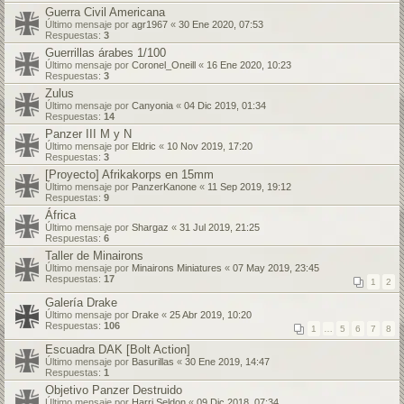
Guerra Civil Americana
Último mensaje por
agr1967
«
30 Ene 2020, 07:53
Respuestas:
3
Guerrillas árabes 1/100
Último mensaje por
Coronel_Oneill
«
16 Ene 2020, 10:23
Respuestas:
3
Zulus
Último mensaje por
Canyonia
«
04 Dic 2019, 01:34
Respuestas:
14
Panzer III M y N
Último mensaje por
Eldric
«
10 Nov 2019, 17:20
Respuestas:
3
[Proyecto] Afrikakorps en 15mm
Último mensaje por
PanzerKanone
«
11 Sep 2019, 19:12
Respuestas:
9
África
Último mensaje por
Shargaz
«
31 Jul 2019, 21:25
Respuestas:
6
Taller de Minairons
Último mensaje por
Minairons Miniatures
«
07 May 2019, 23:45
Respuestas:
17
1
2
Galería Drake
Último mensaje por
Drake
«
25 Abr 2019, 10:20
Respuestas:
106
1
…
5
6
7
8
Escuadra DAK [Bolt Action]
Último mensaje por
Basurillas
«
30 Ene 2019, 14:47
Respuestas:
1
Objetivo Panzer Destruido
Último mensaje por
Harri Seldon
«
09 Dic 2018, 07:34