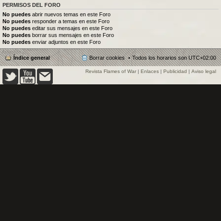
PERMISOS DEL FORO
No puedes
abrir nuevos temas en este Foro
No puedes
responder a temas en este Foro
No puedes
editar sus mensajes en este Foro
No puedes
borrar sus mensajes en este Foro
No puedes
enviar adjuntos en este Foro
Índice general
Borrar cookies
Todos los horarios son
UTC+02:00
Revista Flames of War
|
Enlaces
|
Publicidad
|
Aviso legal