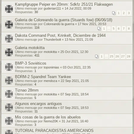
Kampfgruppe Peiper en 20mm: Sdkfz 251/21 Flakwagen
Último mensaje por
guderian111
«
14 Jul 2022, 00:09
Respuestas:
30
1
2
3
Galeria de Coloreando la guerra (Stuards fow) (06/06/18)
Último mensaje por
Coloreando la guerra
«
17 Nov 2021, 20:53
Respuestas:
116
1
…
5
6
7
8
Dakota Command Post, Krinkelt, Diciembre de 1944
Último mensaje por
Thunderbolt
«
13 Nov 2021, 21:09
Galeria motokitta
Último mensaje por
motokitta
«
25 Oct 2021, 12:30
Respuestas:
411
1
…
25
26
27
28
BMP-3 Soviéticos
Último mensaje por
toponimias
«
03 Oct 2021, 22:35
Respuestas:
1
BDRM-2 Spandrel Team Yankee
Último mensaje por
mendoza
«
22 Sep 2021, 21:05
Respuestas:
4
Tiznao 28mm
Último mensaje por
motokitta
«
07 Sep 2021, 18:54
Respuestas:
5
Algunos encargos antiguos
Último mensaje por
motokitta
«
07 Sep 2021, 18:53
Respuestas:
11
Mis cosas de la guerra de los abuelos
Último mensaje por
Nemo20K
«
31 Jul 2021, 16:40
Respuestas:
3
TUTORIAL PARACAIDISTAS AMERICANOS