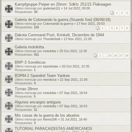
Kampfgruppe Peiper en 20mm: Sdkfz 251/21 Flakwagen
Último mensaje por
guderian111
«
14 Jul 2022, 00:09
Respuestas:
30
1
2
3
Galeria de Coloreando la guerra (Stuards fow) (06/06/18)
Último mensaje por
Coloreando la guerra
«
17 Nov 2021, 20:53
Respuestas:
116
1
…
5
6
7
8
Dakota Command Post, Krinkelt, Diciembre de 1944
Último mensaje por
Thunderbolt
«
13 Nov 2021, 21:09
Galeria motokitta
Último mensaje por
motokitta
«
25 Oct 2021, 12:30
Respuestas:
411
1
…
25
26
27
28
BMP-3 Soviéticos
Último mensaje por
toponimias
«
03 Oct 2021, 22:35
Respuestas:
1
BDRM-2 Spandrel Team Yankee
Último mensaje por
mendoza
«
22 Sep 2021, 21:05
Respuestas:
4
Tiznao 28mm
Último mensaje por
motokitta
«
07 Sep 2021, 18:54
Respuestas:
5
Algunos encargos antiguos
Último mensaje por
motokitta
«
07 Sep 2021, 18:53
Respuestas:
11
Mis cosas de la guerra de los abuelos
Último mensaje por
Nemo20K
«
31 Jul 2021, 16:40
Respuestas:
3
TUTORIAL PARACAIDISTAS AMERICANOS