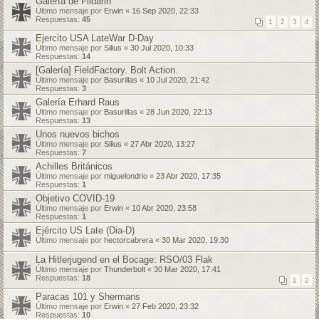
Galería de Fildarin
Último mensaje por
Erwin
«
16 Sep 2020, 22:33
Respuestas:
45
1
2
3
4
Ejercito USA LateWar D-Day
Último mensaje por
Silius
«
30 Jul 2020, 10:33
Respuestas:
14
[Galería] FieldFactory. Bolt Action.
Último mensaje por
Basurillas
«
10 Jul 2020, 21:42
Respuestas:
3
Galería Erhard Raus
Último mensaje por
Basurillas
«
28 Jun 2020, 22:13
Respuestas:
13
Unos nuevos bichos
Último mensaje por
Silius
«
27 Abr 2020, 13:27
Respuestas:
7
Achilles Británicos
Último mensaje por
miguelondrio
«
23 Abr 2020, 17:35
Respuestas:
1
Objetivo COVID-19
Último mensaje por
Erwin
«
10 Abr 2020, 23:58
Respuestas:
1
Ejército US Late (Dia-D)
Último mensaje por
hectorcabrera
«
30 Mar 2020, 19:30
La Hitlerjugend en el Bocage: RSO/03 Flak
Último mensaje por
Thunderbolt
«
30 Mar 2020, 17:41
Respuestas:
18
1
2
Paracas 101 y Shermans
Último mensaje por
Erwin
«
27 Feb 2020, 23:32
Respuestas:
10