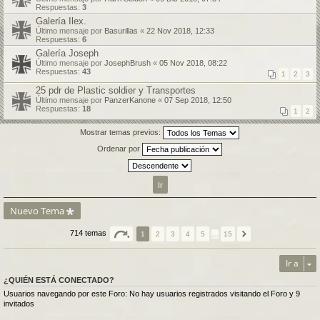
Respuestas:
3
Galería Ilex.
Último mensaje por
Basurillas
«
22 Nov 2018, 12:33
Respuestas:
6
Galería Joseph
Último mensaje por
JosephBrush
«
05 Nov 2018, 08:22
Respuestas:
43
1
2
3
25 pdr de Plastic soldier y Transportes
Último mensaje por
PanzerKanone
«
07 Sep 2018, 12:50
Respuestas:
18
1
2
Mostrar temas previos:
Ordenar por
Nuevo Tema
714 temas
1
2
3
4
5
…
15
Ir a
¿QUIÉN ESTÁ CONECTADO?
Usuarios navegando por este Foro: No hay usuarios registrados visitando el Foro y 9
invitados