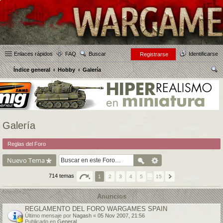
Enlaces rápidos
FAQ
Buscar
Identificarse
Registrarse
Índice general
Hobby
Galería
us
car
Galería
Reglas del Foro
Nuevo Tema
714 temas
1
2
3
4
5
…
15
Anuncios
REGLAMENTO DEL FORO WARGAMES SPAIN
Último mensaje por
Nagash
«
05 Nov 2007, 21:56
Publicado en
General