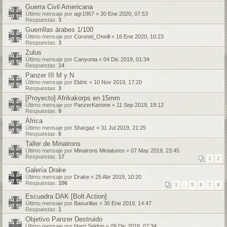
Guerra Civil Americana
Último mensaje por
agr1967
«
30 Ene 2020, 07:53
Respuestas:
3
Guerrillas árabes 1/100
Último mensaje por
Coronel_Oneill
«
16 Ene 2020, 10:23
Respuestas:
3
Zulus
Último mensaje por
Canyonia
«
04 Dic 2019, 01:34
Respuestas:
14
Panzer III M y N
Último mensaje por
Eldric
«
10 Nov 2019, 17:20
Respuestas:
3
[Proyecto] Afrikakorps en 15mm
Último mensaje por
PanzerKanone
«
11 Sep 2019, 19:12
Respuestas:
9
África
Último mensaje por
Shargaz
«
31 Jul 2019, 21:25
Respuestas:
6
Taller de Minairons
Último mensaje por
Minairons Miniatures
«
07 May 2019, 23:45
Respuestas:
17
1
2
Galería Drake
Último mensaje por
Drake
«
25 Abr 2019, 10:20
Respuestas:
106
1
…
5
6
7
8
Escuadra DAK [Bolt Action]
Último mensaje por
Basurillas
«
30 Ene 2019, 14:47
Respuestas:
1
Objetivo Panzer Destruido
Último mensaje por
Harri Seldon
«
09 Dic 2018, 07:34