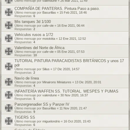
Último mensaje por
valendune
«
26 Mar 2021, 11:49
COMPAÑÍA DE PANTERAS. Pintura Paso a paso.
Último mensaje por
Basurillas
«
15 Feb 2021, 18:46
Respuestas:
6
Mis tanques 3d 1/100
Último mensaje por
cafe-ole
«
16 Ene 2021, 06:44
Respuestas:
2
Vehículos rusos a 1/72
Último mensaje por
motokitta
«
12 Ene 2021, 12:52
Respuestas:
4
Valentines del Norte de África
Último mensaje por
cafe-ole
«
05 Ene 2021, 07:53
Respuestas:
10
TUTORIAL PINTURA PARACAIDISTAS BRITÁNICOS y unos 17
pdr
Último mensaje por
Silius
«
17 Dic 2020, 14:57
Respuestas:
2
Navío de línea
Último mensaje por
Minairons Miniatures
«
13 Dic 2020, 20:01
Respuestas:
4
INFANTERÍA WAFFEN SS. TUTORIAL. WESPES Y PUMAS
Último mensaje por
valendune
«
30 Nov 2020, 16:37
Respuestas:
5
Panzergrenadier SS y Panzer IV
Último mensaje por
Basurillas
«
11 Nov 2020, 21:47
Respuestas:
9
TIGERS SS
Último mensaje por
miguelondrio
«
16 Oct 2020, 15:43
Respuestas:
6