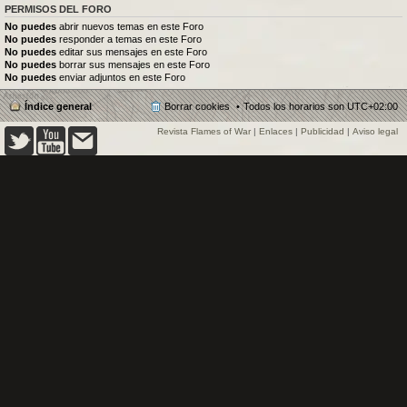
PERMISOS DEL FORO
No puedes
abrir nuevos temas en este Foro
No puedes
responder a temas en este Foro
No puedes
editar sus mensajes en este Foro
No puedes
borrar sus mensajes en este Foro
No puedes
enviar adjuntos en este Foro
Índice general
Borrar cookies
Todos los horarios son
UTC+02:00
Revista Flames of War
|
Enlaces
|
Publicidad
|
Aviso legal