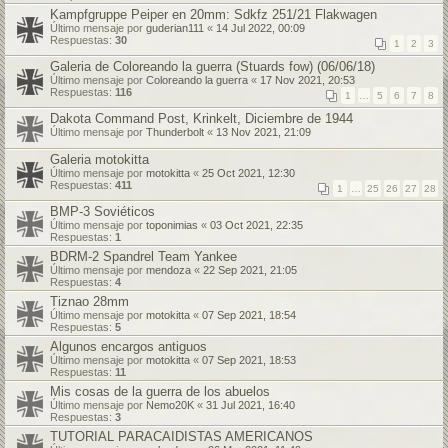
Kampfgruppe Peiper en 20mm: Sdkfz 251/21 Flakwagen
Último mensaje por
guderian111
«
14 Jul 2022, 00:09
Respuestas:
30
1
2
3
Galeria de Coloreando la guerra (Stuards fow) (06/06/18)
Último mensaje por
Coloreando la guerra
«
17 Nov 2021, 20:53
Respuestas:
116
1
…
5
6
7
8
Dakota Command Post, Krinkelt, Diciembre de 1944
Último mensaje por
Thunderbolt
«
13 Nov 2021, 21:09
Galeria motokitta
Último mensaje por
motokitta
«
25 Oct 2021, 12:30
Respuestas:
411
1
…
25
26
27
28
BMP-3 Soviéticos
Último mensaje por
toponimias
«
03 Oct 2021, 22:35
Respuestas:
1
BDRM-2 Spandrel Team Yankee
Último mensaje por
mendoza
«
22 Sep 2021, 21:05
Respuestas:
4
Tiznao 28mm
Último mensaje por
motokitta
«
07 Sep 2021, 18:54
Respuestas:
5
Algunos encargos antiguos
Último mensaje por
motokitta
«
07 Sep 2021, 18:53
Respuestas:
11
Mis cosas de la guerra de los abuelos
Último mensaje por
Nemo20K
«
31 Jul 2021, 16:40
Respuestas:
3
TUTORIAL PARACAIDISTAS AMERICANOS