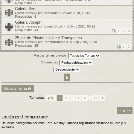
Respuestas:
3
Galería Ilex.
Último mensaje por
Basurillas
«
22 Nov 2018, 12:33
Respuestas:
6
Galería Joseph
Último mensaje por
JosephBrush
«
05 Nov 2018, 08:22
Respuestas:
43
1
2
3
25 pdr de Plastic soldier y Transportes
Último mensaje por
PanzerKanone
«
07 Sep 2018, 12:50
Respuestas:
18
1
2
Mostrar temas previos:
Ordenar por
Nuevo Tema
714 temas
1
2
3
4
5
…
15
Ir a
¿QUIÉN ESTÁ CONECTADO?
Usuarios navegando por este Foro: No hay usuarios registrados visitando el Foro y 8
invitados