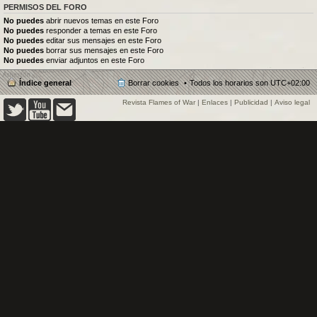
PERMISOS DEL FORO
No puedes
abrir nuevos temas en este Foro
No puedes
responder a temas en este Foro
No puedes
editar sus mensajes en este Foro
No puedes
borrar sus mensajes en este Foro
No puedes
enviar adjuntos en este Foro
Índice general
Borrar cookies
Todos los horarios son
UTC+02:00
Revista Flames of War
|
Enlaces
|
Publicidad
|
Aviso legal