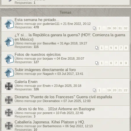
Respuestas:
1
Temas
Esta semana he pintado...
Último mensaje por
guderian111
«
21 Ene 2022, 20:12
Respuestas:
478
1
…
29
30
31
32
¿Y si… la República ganara la guerra? (HOY: Comienza la guerra
en México)
Último mensaje por
Basurillas
«
31 Ago 2018, 19:27
Respuestas:
115
1
…
5
6
7
8
Fotos de nuestros ejércitos
Último mensaje por
borjaav
«
04 Ene 2018, 20:07
Respuestas:
127
1
…
6
7
8
9
Subir imágenes directamente al foro
Último mensaje por
Nagash
«
03 Jul 2017, 13:41
Galería Erwin
Último mensaje por
Erwin
«
23 Ago 2025, 20:18
Respuestas:
326
1
…
19
20
21
22
Diorama "Puente de los Franceses" Guerra civil española
Último mensaje por
Dioramabox
«
07 Jun 2025, 12:00
...dices tú de frio... 101st Airborne en Bastogne
Último mensaje por
ponent
«
10 Feb 2023, 22:46
Respuestas:
3
Caballería Japonesa. Kihei Platoon y HQ.
Último mensaje por
Barbarinosss
«
06 Sep 2022, 12:13
Respuestas:
10