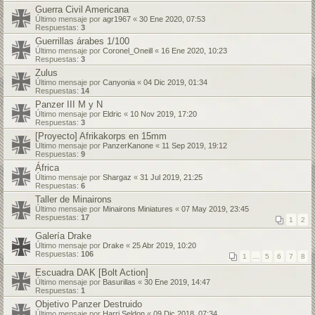
Guerra Civil Americana
Último mensaje por
agr1967
«
30 Ene 2020, 07:53
Respuestas:
3
Guerrillas árabes 1/100
Último mensaje por
Coronel_Oneill
«
16 Ene 2020, 10:23
Respuestas:
3
Zulus
Último mensaje por
Canyonia
«
04 Dic 2019, 01:34
Respuestas:
14
Panzer III M y N
Último mensaje por
Eldric
«
10 Nov 2019, 17:20
Respuestas:
3
[Proyecto] Afrikakorps en 15mm
Último mensaje por
PanzerKanone
«
11 Sep 2019, 19:12
Respuestas:
9
África
Último mensaje por
Shargaz
«
31 Jul 2019, 21:25
Respuestas:
6
Taller de Minairons
Último mensaje por
Minairons Miniatures
«
07 May 2019, 23:45
Respuestas:
17
1
2
Galería Drake
Último mensaje por
Drake
«
25 Abr 2019, 10:20
Respuestas:
106
1
…
5
6
7
8
Escuadra DAK [Bolt Action]
Último mensaje por
Basurillas
«
30 Ene 2019, 14:47
Respuestas:
1
Objetivo Panzer Destruido
Último mensaje por
Harri Seldon
«
09 Dic 2018, 07:34