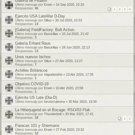
Galería de Fildarin
Último mensaje por
Erwin
«
16 Sep 2020, 22:33
Respuestas:
45
1
2
3
4
Ejercito USA LateWar D-Day
Último mensaje por
Silius
«
30 Jul 2020, 10:33
Respuestas:
14
[Galería] FieldFactory. Bolt Action.
Último mensaje por
Basurillas
«
10 Jul 2020, 21:42
Respuestas:
3
Galería Erhard Raus
Último mensaje por
Basurillas
«
28 Jun 2020, 22:13
Respuestas:
13
Unos nuevos bichos
Último mensaje por
Silius
«
27 Abr 2020, 13:27
Respuestas:
7
Achilles Británicos
Último mensaje por
miguelondrio
«
23 Abr 2020, 17:35
Respuestas:
1
Objetivo COVID-19
Último mensaje por
Erwin
«
10 Abr 2020, 23:58
Respuestas:
1
Ejército US Late (Dia-D)
Último mensaje por
hectorcabrera
«
30 Mar 2020, 19:30
La Hitlerjugend en el Bocage: RSO/03 Flak
Último mensaje por
Thunderbolt
«
30 Mar 2020, 17:41
Respuestas:
18
1
2
Paracas 101 y Shermans
Último mensaje por
Erwin
«
27 Feb 2020, 23:32
Respuestas:
10