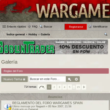
Enlaces rápidos
FAQ
Buscar
Identificarse
Registrarse
Índice general
Hobby
Galería
us
car
Galería
Reglas del Foro
Nuevo Tema
714 temas
1
2
3
4
5
…
15
Anuncios
REGLAMENTO DEL FORO WARGAMES SPAIN
Último mensaje por
Nagash
«
05 Nov 2007, 21:56
Publicado en
General