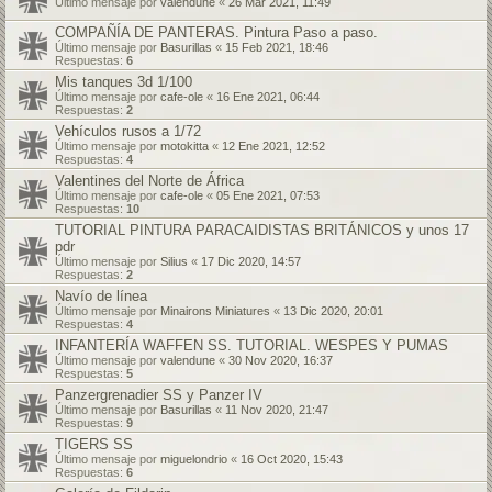
Último mensaje por
valendune
«
26 Mar 2021, 11:49
COMPAÑÍA DE PANTERAS. Pintura Paso a paso.
Último mensaje por
Basurillas
«
15 Feb 2021, 18:46
Respuestas:
6
Mis tanques 3d 1/100
Último mensaje por
cafe-ole
«
16 Ene 2021, 06:44
Respuestas:
2
Vehículos rusos a 1/72
Último mensaje por
motokitta
«
12 Ene 2021, 12:52
Respuestas:
4
Valentines del Norte de África
Último mensaje por
cafe-ole
«
05 Ene 2021, 07:53
Respuestas:
10
TUTORIAL PINTURA PARACAIDISTAS BRITÁNICOS y unos 17
pdr
Último mensaje por
Silius
«
17 Dic 2020, 14:57
Respuestas:
2
Navío de línea
Último mensaje por
Minairons Miniatures
«
13 Dic 2020, 20:01
Respuestas:
4
INFANTERÍA WAFFEN SS. TUTORIAL. WESPES Y PUMAS
Último mensaje por
valendune
«
30 Nov 2020, 16:37
Respuestas:
5
Panzergrenadier SS y Panzer IV
Último mensaje por
Basurillas
«
11 Nov 2020, 21:47
Respuestas:
9
TIGERS SS
Último mensaje por
miguelondrio
«
16 Oct 2020, 15:43
Respuestas:
6