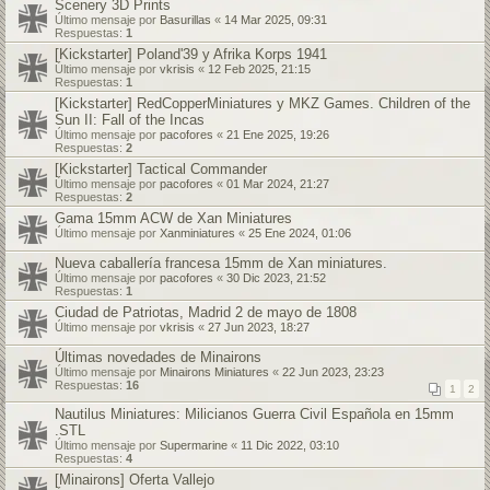
Scenery 3D Prints
Último mensaje por
Basurillas
«
14 Mar 2025, 09:31
Respuestas:
1
[Kickstarter] Poland'39 y Afrika Korps 1941
Último mensaje por
vkrisis
«
12 Feb 2025, 21:15
Respuestas:
1
[Kickstarter] RedCopperMiniatures y MKZ Games. Children of the
Sun II: Fall of the Incas
Último mensaje por
pacofores
«
21 Ene 2025, 19:26
Respuestas:
2
[Kickstarter] Tactical Commander
Último mensaje por
pacofores
«
01 Mar 2024, 21:27
Respuestas:
2
Gama 15mm ACW de Xan Miniatures
Último mensaje por
Xanminiatures
«
25 Ene 2024, 01:06
Nueva caballería francesa 15mm de Xan miniatures.
Último mensaje por
pacofores
«
30 Dic 2023, 21:52
Respuestas:
1
Ciudad de Patriotas, Madrid 2 de mayo de 1808
Último mensaje por
vkrisis
«
27 Jun 2023, 18:27
Últimas novedades de Minairons
Último mensaje por
Minairons Miniatures
«
22 Jun 2023, 23:23
Respuestas:
16
1
2
Nautilus Miniatures: Milicianos Guerra Civil Española en 15mm
.STL
Último mensaje por
Supermarine
«
11 Dic 2022, 03:10
Respuestas:
4
[Minairons] Oferta Vallejo