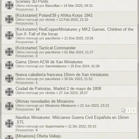
Scenery 3D Prints
Último mensaje por
Basurillas
«
14 Mar 2025, 09:31
Respuestas:
1
[Kickstarter] Poland'39 y Afrika Korps 1941
Último mensaje por
vkrisis
«
12 Feb 2025, 21:15
Respuestas:
1
[Kickstarter] RedCopperMiniatures y MKZ Games. Children of the
Sun II: Fall of the Incas
Último mensaje por
pacofores
«
21 Ene 2025, 19:26
Respuestas:
2
[Kickstarter] Tactical Commander
Último mensaje por
pacofores
«
01 Mar 2024, 21:27
Respuestas:
2
Gama 15mm ACW de Xan Miniatures
Último mensaje por
Xanminiatures
«
25 Ene 2024, 01:06
Nueva caballería francesa 15mm de Xan miniatures.
Último mensaje por
pacofores
«
30 Dic 2023, 21:52
Respuestas:
1
Ciudad de Patriotas, Madrid 2 de mayo de 1808
Último mensaje por
vkrisis
«
27 Jun 2023, 18:27
Últimas novedades de Minairons
Último mensaje por
Minairons Miniatures
«
22 Jun 2023, 23:23
Respuestas:
16
1
2
Nautilus Miniatures: Milicianos Guerra Civil Española en 15mm
.STL
Último mensaje por
Supermarine
«
11 Dic 2022, 03:10
Respuestas:
4
[Minairons] Oferta Vallejo