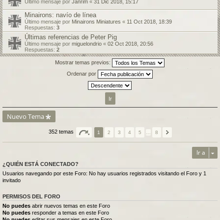
Último mensaje por
Janrim
«
31 Dic 2018, 15:17
Minairons: navío de línea
Último mensaje por
Minairons Miniatures
«
11 Oct 2018, 18:39
Respuestas:
3
Últimas referencias de Peter Pig
Último mensaje por
miguelondrio
«
02 Oct 2018, 20:56
Respuestas:
2
Mostrar temas previos:
Ordenar por
Nuevo Tema
352 temas
1
2
3
4
5
…
8
Ir a
¿QUIÉN ESTÁ CONECTADO?
Usuarios navegando por este Foro: No hay usuarios registrados visitando el Foro y 1
invitado
PERMISOS DEL FORO
No puedes
abrir nuevos temas en este Foro
No puedes
responder a temas en este Foro
No puedes
editar sus mensajes en este Foro