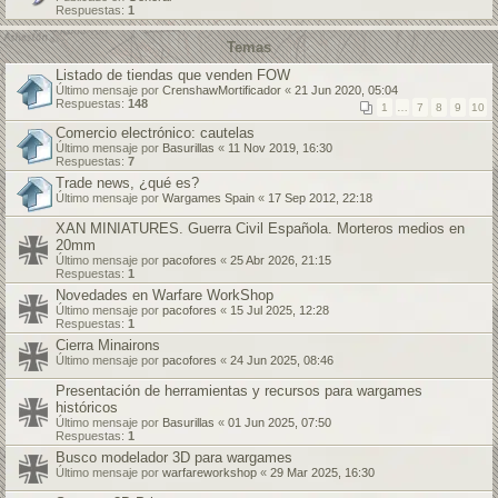
Respuestas:
1
Temas
Listado de tiendas que venden FOW
Último mensaje por
CrenshawMortificador
«
21 Jun 2020, 05:04
Respuestas:
148
1
…
7
8
9
10
Comercio electrónico: cautelas
Último mensaje por
Basurillas
«
11 Nov 2019, 16:30
Respuestas:
7
Trade news, ¿qué es?
Último mensaje por
Wargames Spain
«
17 Sep 2012, 22:18
XAN MINIATURES. Guerra Civil Española. Morteros medios en
20mm
Último mensaje por
pacofores
«
25 Abr 2026, 21:15
Respuestas:
1
Novedades en Warfare WorkShop
Último mensaje por
pacofores
«
15 Jul 2025, 12:28
Respuestas:
1
Cierra Minairons
Último mensaje por
pacofores
«
24 Jun 2025, 08:46
Presentación de herramientas y recursos para wargames
históricos
Último mensaje por
Basurillas
«
01 Jun 2025, 07:50
Respuestas:
1
Busco modelador 3D para wargames
Último mensaje por
warfareworkshop
«
29 Mar 2025, 16:30