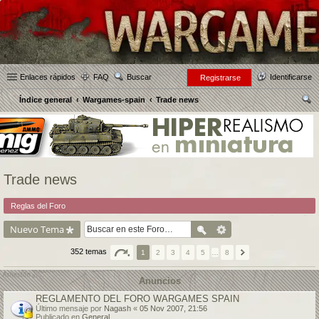
Enlaces rápidos
FAQ
Buscar
Identificarse
Registrarse
Índice general
Wargames-spain
Trade news
us
car
Trade news
Reglas del Foro
Nuevo Tema
352 temas
1
2
3
4
5
…
8
Anuncios
REGLAMENTO DEL FORO WARGAMES SPAIN
Último mensaje por
Nagash
«
05 Nov 2007, 21:56
Publicado en
General