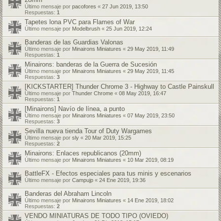
Último mensaje por
pacofores
«
27 Jun 2019, 13:50
Respuestas:
1
Tapetes lona PVC para Flames of War
Último mensaje por
Modelbrush
«
25 Jun 2019, 12:24
Banderas de las Guardias Valonas
Último mensaje por
Minairons Miniatures
«
29 May 2019, 11:49
Respuestas:
1
Minairons: banderas de la Guerra de Sucesión
Último mensaje por
Minairons Miniatures
«
29 May 2019, 11:45
Respuestas:
3
[KICKSTARTER] Thunder Chrome 3 - Highway to Castle Painskull
Último mensaje por
Thunder Chrome
«
08 May 2019, 16:47
Respuestas:
1
[Minairons] Navío de línea, a punto
Último mensaje por
Minairons Miniatures
«
07 May 2019, 23:50
Respuestas:
3
Sevilla nueva tienda Tour of Duty Wargames
Último mensaje por
sly
«
20 Mar 2019, 15:25
Respuestas:
2
Minairons: Enlaces republicanos (20mm)
Último mensaje por
Minairons Miniatures
«
10 Mar 2019, 08:19
BattleFX - Efectos especiales para tus minis y escenarios
Último mensaje por
Campujp
«
24 Ene 2019, 19:36
Banderas del Abraham Lincoln
Último mensaje por
Minairons Miniatures
«
14 Ene 2019, 18:02
Respuestas:
2
VENDO MINIATURAS DE TODO TIPO (OVIEDO)