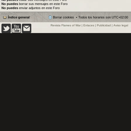
No puedes
borrar sus mensajes en este Foro
No puedes
enviar adjuntos en este Foro
Índice general
Borrar cookies
Todos los horarios son
UTC+02:00
Revista Flames of War
|
Enlaces
|
Publicidad
|
Aviso legal