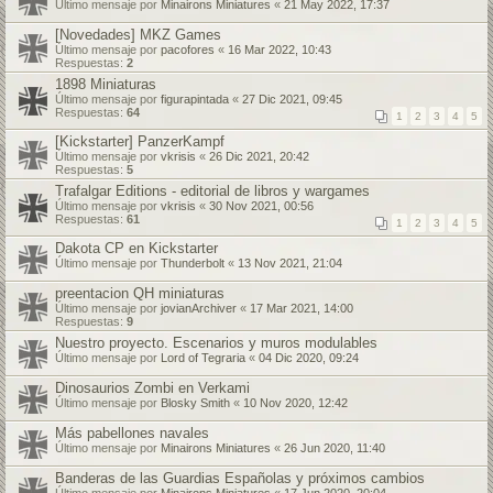
Último mensaje por
Minairons Miniatures
«
21 May 2022, 17:37
[Novedades] MKZ Games
Último mensaje por
pacofores
«
16 Mar 2022, 10:43
Respuestas:
2
1898 Miniaturas
Último mensaje por
figurapintada
«
27 Dic 2021, 09:45
Respuestas:
64
1
2
3
4
5
[Kickstarter] PanzerKampf
Último mensaje por
vkrisis
«
26 Dic 2021, 20:42
Respuestas:
5
Trafalgar Editions - editorial de libros y wargames
Último mensaje por
vkrisis
«
30 Nov 2021, 00:56
Respuestas:
61
1
2
3
4
5
Dakota CP en Kickstarter
Último mensaje por
Thunderbolt
«
13 Nov 2021, 21:04
preentacion QH miniaturas
Último mensaje por
jovianArchiver
«
17 Mar 2021, 14:00
Respuestas:
9
Nuestro proyecto. Escenarios y muros modulables
Último mensaje por
Lord of Tegraria
«
04 Dic 2020, 09:24
Dinosaurios Zombi en Verkami
Último mensaje por
Blosky Smith
«
10 Nov 2020, 12:42
Más pabellones navales
Último mensaje por
Minairons Miniatures
«
26 Jun 2020, 11:40
Banderas de las Guardias Españolas y próximos cambios