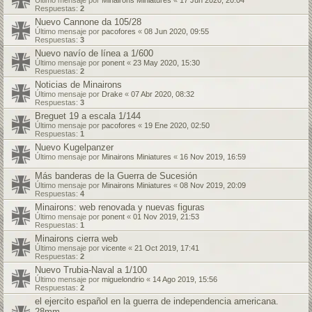
Último mensaje por
Minairons Miniatures
«
17 Jun 2020, 20:04
Respuestas:
2
Nuevo Cannone da 105/28
Último mensaje por
pacofores
«
08 Jun 2020, 09:55
Respuestas:
3
Nuevo navío de línea a 1/600
Último mensaje por
ponent
«
23 May 2020, 15:30
Respuestas:
2
Noticias de Minairons
Último mensaje por
Drake
«
07 Abr 2020, 08:32
Respuestas:
3
Breguet 19 a escala 1/144
Último mensaje por
pacofores
«
19 Ene 2020, 02:50
Respuestas:
1
Nuevo Kugelpanzer
Último mensaje por
Minairons Miniatures
«
16 Nov 2019, 16:59
Más banderas de la Guerra de Sucesión
Último mensaje por
Minairons Miniatures
«
08 Nov 2019, 20:09
Respuestas:
4
Minairons: web renovada y nuevas figuras
Último mensaje por
ponent
«
01 Nov 2019, 21:53
Respuestas:
1
Minairons cierra web
Último mensaje por
vicente
«
21 Oct 2019, 17:41
Respuestas:
2
Nuevo Trubia-Naval a 1/100
Último mensaje por
miguelondrio
«
14 Ago 2019, 15:56
Respuestas:
2
el ejercito español en la guerra de independencia americana.
28mm