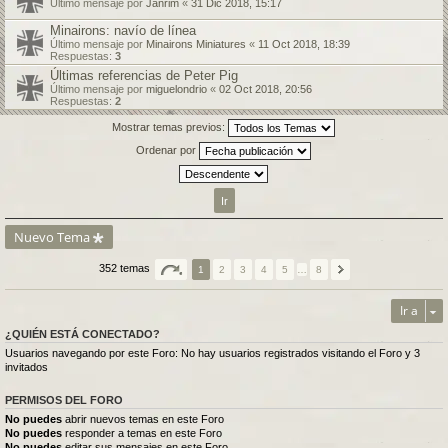
Último mensaje por
Janrim
«
31 Dic 2018, 15:17
Minairons: navío de línea
Último mensaje por
Minairons Miniatures
«
11 Oct 2018, 18:39
Respuestas:
3
Últimas referencias de Peter Pig
Último mensaje por
miguelondrio
«
02 Oct 2018, 20:56
Respuestas:
2
Mostrar temas previos:
Ordenar por
Nuevo Tema
352 temas
1
2
3
4
5
…
8
Ir a
¿QUIÉN ESTÁ CONECTADO?
Usuarios navegando por este Foro: No hay usuarios registrados visitando el Foro y 3
invitados
PERMISOS DEL FORO
No puedes
abrir nuevos temas en este Foro
No puedes
responder a temas en este Foro
No puedes
editar sus mensajes en este Foro