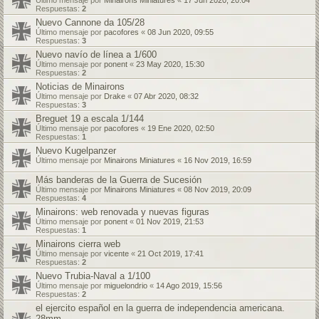
Último mensaje por
Minairons Miniatures
«
17 Jun 2020, 20:04
Respuestas:
2
Nuevo Cannone da 105/28
Último mensaje por
pacofores
«
08 Jun 2020, 09:55
Respuestas:
3
Nuevo navío de línea a 1/600
Último mensaje por
ponent
«
23 May 2020, 15:30
Respuestas:
2
Noticias de Minairons
Último mensaje por
Drake
«
07 Abr 2020, 08:32
Respuestas:
3
Breguet 19 a escala 1/144
Último mensaje por
pacofores
«
19 Ene 2020, 02:50
Respuestas:
1
Nuevo Kugelpanzer
Último mensaje por
Minairons Miniatures
«
16 Nov 2019, 16:59
Más banderas de la Guerra de Sucesión
Último mensaje por
Minairons Miniatures
«
08 Nov 2019, 20:09
Respuestas:
4
Minairons: web renovada y nuevas figuras
Último mensaje por
ponent
«
01 Nov 2019, 21:53
Respuestas:
1
Minairons cierra web
Último mensaje por
vicente
«
21 Oct 2019, 17:41
Respuestas:
2
Nuevo Trubia-Naval a 1/100
Último mensaje por
miguelondrio
«
14 Ago 2019, 15:56
Respuestas:
2
el ejercito español en la guerra de independencia americana.
28mm