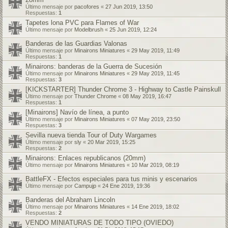
Último mensaje por
pacofores
«
27 Jun 2019, 13:50
Respuestas:
1
Tapetes lona PVC para Flames of War
Último mensaje por
Modelbrush
«
25 Jun 2019, 12:24
Banderas de las Guardias Valonas
Último mensaje por
Minairons Miniatures
«
29 May 2019, 11:49
Respuestas:
1
Minairons: banderas de la Guerra de Sucesión
Último mensaje por
Minairons Miniatures
«
29 May 2019, 11:45
Respuestas:
3
[KICKSTARTER] Thunder Chrome 3 - Highway to Castle Painskull
Último mensaje por
Thunder Chrome
«
08 May 2019, 16:47
Respuestas:
1
[Minairons] Navío de línea, a punto
Último mensaje por
Minairons Miniatures
«
07 May 2019, 23:50
Respuestas:
3
Sevilla nueva tienda Tour of Duty Wargames
Último mensaje por
sly
«
20 Mar 2019, 15:25
Respuestas:
2
Minairons: Enlaces republicanos (20mm)
Último mensaje por
Minairons Miniatures
«
10 Mar 2019, 08:19
BattleFX - Efectos especiales para tus minis y escenarios
Último mensaje por
Campujp
«
24 Ene 2019, 19:36
Banderas del Abraham Lincoln
Último mensaje por
Minairons Miniatures
«
14 Ene 2019, 18:02
Respuestas:
2
VENDO MINIATURAS DE TODO TIPO (OVIEDO)