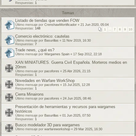
Respuestas:
1
Temas
Listado de tiendas que venden FOW
Último mensaje por
CrenshawMortificador
«
21 Jun 2020, 05:04
Respuestas:
148
1
…
7
8
9
10
Comercio electrónico: cautelas
Último mensaje por
Basurillas
«
11 Nov 2019, 16:30
Respuestas:
7
Trade news, ¿qué es?
Último mensaje por
Wargames Spain
«
17 Sep 2012, 22:18
XAN MINIATURES. Guerra Civil Española. Morteros medios en
20mm
Último mensaje por
pacofores
«
25 Abr 2026, 21:15
Respuestas:
1
Novedades en Warfare WorkShop
Último mensaje por
pacofores
«
15 Jul 2025, 12:28
Respuestas:
1
Cierra Minairons
Último mensaje por
pacofores
«
24 Jun 2025, 08:46
Presentación de herramientas y recursos para wargames
históricos
Último mensaje por
Basurillas
«
01 Jun 2025, 07:50
Respuestas:
1
Busco modelador 3D para wargames
Último mensaje por
warfareworkshop
«
29 Mar 2025, 16:30