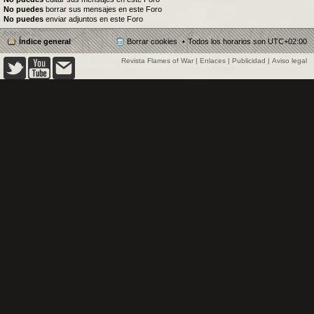
No puedes
borrar sus mensajes en este Foro
No puedes
enviar adjuntos en este Foro
Índice general
Borrar cookies
Todos los horarios son
UTC+02:00
Revista Flames of War
|
Enlaces
|
Publicidad
|
Aviso legal