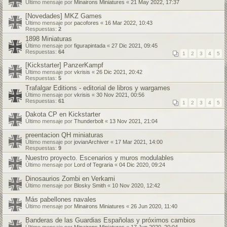
Último mensaje por
Minairons Miniatures
«
21 May 2022, 17:37
[Novedades] MKZ Games
Último mensaje por
pacofores
«
16 Mar 2022, 10:43
Respuestas:
2
1898 Miniaturas
Último mensaje por
figurapintada
«
27 Dic 2021, 09:45
Respuestas:
64
1
2
3
4
5
[Kickstarter] PanzerKampf
Último mensaje por
vkrisis
«
26 Dic 2021, 20:42
Respuestas:
5
Trafalgar Editions - editorial de libros y wargames
Último mensaje por
vkrisis
«
30 Nov 2021, 00:56
Respuestas:
61
1
2
3
4
5
Dakota CP en Kickstarter
Último mensaje por
Thunderbolt
«
13 Nov 2021, 21:04
preentacion QH miniaturas
Último mensaje por
jovianArchiver
«
17 Mar 2021, 14:00
Respuestas:
9
Nuestro proyecto. Escenarios y muros modulables
Último mensaje por
Lord of Tegraria
«
04 Dic 2020, 09:24
Dinosaurios Zombi en Verkami
Último mensaje por
Blosky Smith
«
10 Nov 2020, 12:42
Más pabellones navales
Último mensaje por
Minairons Miniatures
«
26 Jun 2020, 11:40
Banderas de las Guardias Españolas y próximos cambios