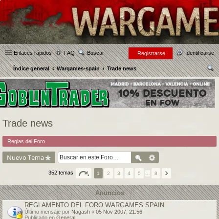
Enlaces rápidos
FAQ
Buscar
Identificarse
Registrarse
Índice general
Wargames-spain
Trade news
us
car
Trade news
Reglas del Foro
Nuevo Tema
352 temas
1
2
3
4
5
…
8
Anuncios
REGLAMENTO DEL FORO WARGAMES SPAIN
Último mensaje por
Nagash
«
05 Nov 2007, 21:56
Publicado en
General