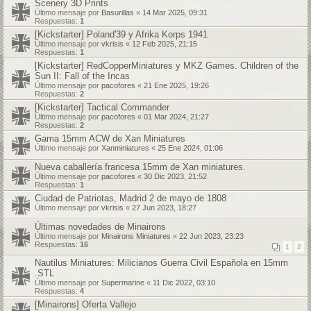
Scenery 3D Prints
Último mensaje por
Basurillas
«
14 Mar 2025, 09:31
Respuestas:
1
[Kickstarter] Poland'39 y Afrika Korps 1941
Último mensaje por
vkrisis
«
12 Feb 2025, 21:15
Respuestas:
1
[Kickstarter] RedCopperMiniatures y MKZ Games. Children of the
Sun II: Fall of the Incas
Último mensaje por
pacofores
«
21 Ene 2025, 19:26
Respuestas:
2
[Kickstarter] Tactical Commander
Último mensaje por
pacofores
«
01 Mar 2024, 21:27
Respuestas:
2
Gama 15mm ACW de Xan Miniatures
Último mensaje por
Xanminiatures
«
25 Ene 2024, 01:06
Nueva caballería francesa 15mm de Xan miniatures.
Último mensaje por
pacofores
«
30 Dic 2023, 21:52
Respuestas:
1
Ciudad de Patriotas, Madrid 2 de mayo de 1808
Último mensaje por
vkrisis
«
27 Jun 2023, 18:27
Últimas novedades de Minairons
Último mensaje por
Minairons Miniatures
«
22 Jun 2023, 23:23
Respuestas:
16
1
2
Nautilus Miniatures: Milicianos Guerra Civil Española en 15mm
.STL
Último mensaje por
Supermarine
«
11 Dic 2022, 03:10
Respuestas:
4
[Minairons] Oferta Vallejo