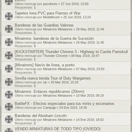
Último mensaje por
pacofores
«
27 Jun 2019, 13:50
Respuestas:
1
Tapetes lona PVC para Flames of War
Último mensaje por
Modelbrush
«
25 Jun 2019, 12:24
Banderas de las Guardias Valonas
Último mensaje por
Minairons Miniatures
«
29 May 2019, 11:49
Respuestas:
1
Minairons: banderas de la Guerra de Sucesión
Último mensaje por
Minairons Miniatures
«
29 May 2019, 11:45
Respuestas:
3
[KICKSTARTER] Thunder Chrome 3 - Highway to Castle Painskull
Último mensaje por
Thunder Chrome
«
08 May 2019, 16:47
Respuestas:
1
[Minairons] Navío de línea, a punto
Último mensaje por
Minairons Miniatures
«
07 May 2019, 23:50
Respuestas:
3
Sevilla nueva tienda Tour of Duty Wargames
Último mensaje por
sly
«
20 Mar 2019, 15:25
Respuestas:
2
Minairons: Enlaces republicanos (20mm)
Último mensaje por
Minairons Miniatures
«
10 Mar 2019, 08:19
BattleFX - Efectos especiales para tus minis y escenarios
Último mensaje por
Campujp
«
24 Ene 2019, 19:36
Banderas del Abraham Lincoln
Último mensaje por
Minairons Miniatures
«
14 Ene 2019, 18:02
Respuestas:
2
VENDO MINIATURAS DE TODO TIPO (OVIEDO)