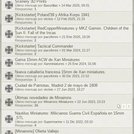
Scenery 3D Prints
Último mensaje por
Basurillas
«
14 Mar 2025, 09:31
Respuestas:
1
[Kickstarter] Poland'39 y Afrika Korps 1941
Último mensaje por
vkrisis
«
12 Feb 2025, 21:15
Respuestas:
1
[Kickstarter] RedCopperMiniatures y MKZ Games. Children of the
Sun II: Fall of the Incas
Último mensaje por
pacofores
«
21 Ene 2025, 19:26
Respuestas:
2
[Kickstarter] Tactical Commander
Último mensaje por
pacofores
«
01 Mar 2024, 21:27
Respuestas:
2
Gama 15mm ACW de Xan Miniatures
Último mensaje por
Xanminiatures
«
25 Ene 2024, 01:06
Nueva caballería francesa 15mm de Xan miniatures.
Último mensaje por
pacofores
«
30 Dic 2023, 21:52
Respuestas:
1
Ciudad de Patriotas, Madrid 2 de mayo de 1808
Último mensaje por
vkrisis
«
27 Jun 2023, 18:27
Últimas novedades de Minairons
Último mensaje por
Minairons Miniatures
«
22 Jun 2023, 23:23
Respuestas:
16
1
2
Nautilus Miniatures: Milicianos Guerra Civil Española en 15mm
.STL
Último mensaje por
Supermarine
«
11 Dic 2022, 03:10
Respuestas:
4
[Minairons] Oferta Vallejo