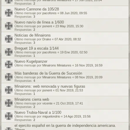
Último mensaje por
Minairons Miniatures
«
17 Jun 2020, 20:04
Respuestas:
2
Nuevo Cannone da 105/28
Último mensaje por
pacofores
«
08 Jun 2020, 09:55
Respuestas:
3
Nuevo navío de línea a 1/600
Último mensaje por
ponent
«
23 May 2020, 15:30
Respuestas:
2
Noticias de Minairons
Último mensaje por
Drake
«
07 Abr 2020, 08:32
Respuestas:
3
Breguet 19 a escala 1/144
Último mensaje por
pacofores
«
19 Ene 2020, 02:50
Respuestas:
1
Nuevo Kugelpanzer
Último mensaje por
Minairons Miniatures
«
16 Nov 2019, 16:59
Más banderas de la Guerra de Sucesión
Último mensaje por
Minairons Miniatures
«
08 Nov 2019, 20:09
Respuestas:
4
Minairons: web renovada y nuevas figuras
Último mensaje por
ponent
«
01 Nov 2019, 21:53
Respuestas:
1
Minairons cierra web
Último mensaje por
vicente
«
21 Oct 2019, 17:41
Respuestas:
2
Nuevo Trubia-Naval a 1/100
Último mensaje por
miguelondrio
«
14 Ago 2019, 15:56
Respuestas:
2
el ejercito español en la guerra de independencia americana.
28mm