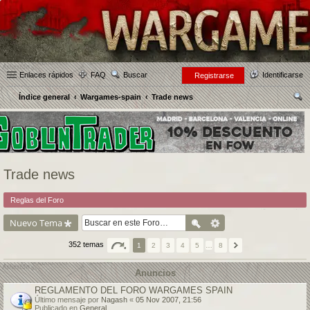
Enlaces rápidos
FAQ
Buscar
Identificarse
Registrarse
Índice general
Wargames-spain
Trade news
us
car
Trade news
Reglas del Foro
Nuevo Tema
352 temas
1
2
3
4
5
…
8
Anuncios
REGLAMENTO DEL FORO WARGAMES SPAIN
Último mensaje por
Nagash
«
05 Nov 2007, 21:56
Publicado en
General