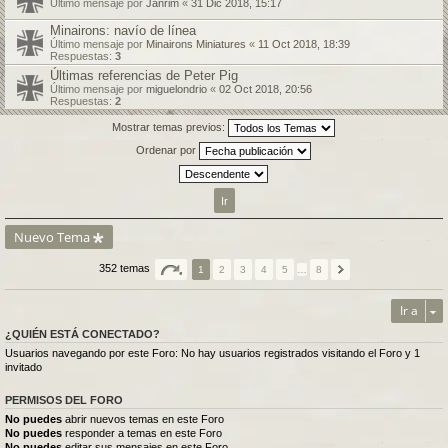
Último mensaje por
Janrim
«
31 Dic 2018, 15:17
Minairons: navío de línea
Último mensaje por
Minairons Miniatures
«
11 Oct 2018, 18:39
Respuestas:
3
Últimas referencias de Peter Pig
Último mensaje por
miguelondrio
«
02 Oct 2018, 20:56
Respuestas:
2
Mostrar temas previos:
Ordenar por
Nuevo Tema
352 temas
1
2
3
4
5
…
8
Ir a
¿QUIÉN ESTÁ CONECTADO?
Usuarios navegando por este Foro: No hay usuarios registrados visitando el Foro y 1
invitado
PERMISOS DEL FORO
No puedes
abrir nuevos temas en este Foro
No puedes
responder a temas en este Foro
No puedes
editar sus mensajes en este Foro