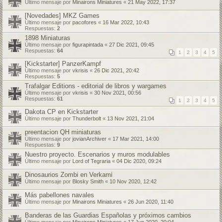
Último mensaje por
Minairons Miniatures
«
21 May 2022, 17:37
[Novedades] MKZ Games
Último mensaje por
pacofores
«
16 Mar 2022, 10:43
Respuestas:
2
1898 Miniaturas
Último mensaje por
figurapintada
«
27 Dic 2021, 09:45
Respuestas:
64
1
2
3
4
5
[Kickstarter] PanzerKampf
Último mensaje por
vkrisis
«
26 Dic 2021, 20:42
Respuestas:
5
Trafalgar Editions - editorial de libros y wargames
Último mensaje por
vkrisis
«
30 Nov 2021, 00:56
Respuestas:
61
1
2
3
4
5
Dakota CP en Kickstarter
Último mensaje por
Thunderbolt
«
13 Nov 2021, 21:04
preentacion QH miniaturas
Último mensaje por
jovianArchiver
«
17 Mar 2021, 14:00
Respuestas:
9
Nuestro proyecto. Escenarios y muros modulables
Último mensaje por
Lord of Tegraria
«
04 Dic 2020, 09:24
Dinosaurios Zombi en Verkami
Último mensaje por
Blosky Smith
«
10 Nov 2020, 12:42
Más pabellones navales
Último mensaje por
Minairons Miniatures
«
26 Jun 2020, 11:40
Banderas de las Guardias Españolas y próximos cambios