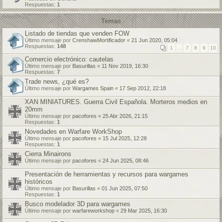
Respuestas:
1
Temas
Listado de tiendas que venden FOW
Último mensaje por
CrenshawMortificador
«
21 Jun 2020, 05:04
Respuestas:
148
1
…
7
8
9
10
Comercio electrónico: cautelas
Último mensaje por
Basurillas
«
11 Nov 2019, 16:30
Respuestas:
7
Trade news, ¿qué es?
Último mensaje por
Wargames Spain
«
17 Sep 2012, 22:18
XAN MINIATURES. Guerra Civil Española. Morteros medios en
20mm
Último mensaje por
pacofores
«
25 Abr 2026, 21:15
Respuestas:
1
Novedades en Warfare WorkShop
Último mensaje por
pacofores
«
15 Jul 2025, 12:28
Respuestas:
1
Cierra Minairons
Último mensaje por
pacofores
«
24 Jun 2025, 08:46
Presentación de herramientas y recursos para wargames
históricos
Último mensaje por
Basurillas
«
01 Jun 2025, 07:50
Respuestas:
1
Busco modelador 3D para wargames
Último mensaje por
warfareworkshop
«
29 Mar 2025, 16:30