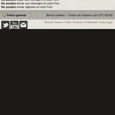
No puedes
borrar sus mensajes en este Foro
No puedes
enviar adjuntos en este Foro
Índice general
Borrar cookies
Todos los horarios son
UTC+02:00
Revista Flames of War
|
Enlaces
|
Publicidad
|
Aviso legal