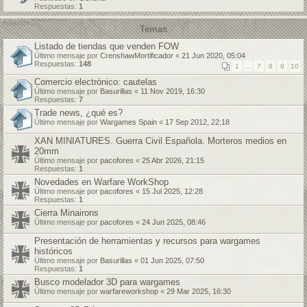
Respuestas:
1
Temas
Listado de tiendas que venden FOW
Último mensaje por
CrenshawMortificador
«
21 Jun 2020, 05:04
Respuestas:
148
1
…
7
8
9
10
Comercio electrónico: cautelas
Último mensaje por
Basurillas
«
11 Nov 2019, 16:30
Respuestas:
7
Trade news, ¿qué es?
Último mensaje por
Wargames Spain
«
17 Sep 2012, 22:18
XAN MINIATURES. Guerra Civil Española. Morteros medios en
20mm
Último mensaje por
pacofores
«
25 Abr 2026, 21:15
Respuestas:
1
Novedades en Warfare WorkShop
Último mensaje por
pacofores
«
15 Jul 2025, 12:28
Respuestas:
1
Cierra Minairons
Último mensaje por
pacofores
«
24 Jun 2025, 08:46
Presentación de herramientas y recursos para wargames
históricos
Último mensaje por
Basurillas
«
01 Jun 2025, 07:50
Respuestas:
1
Busco modelador 3D para wargames
Último mensaje por
warfareworkshop
«
29 Mar 2025, 16:30