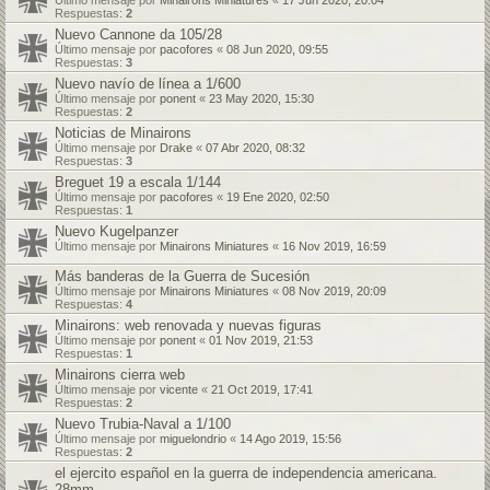
Último mensaje por
Minairons Miniatures
«
17 Jun 2020, 20:04
Respuestas:
2
Nuevo Cannone da 105/28
Último mensaje por
pacofores
«
08 Jun 2020, 09:55
Respuestas:
3
Nuevo navío de línea a 1/600
Último mensaje por
ponent
«
23 May 2020, 15:30
Respuestas:
2
Noticias de Minairons
Último mensaje por
Drake
«
07 Abr 2020, 08:32
Respuestas:
3
Breguet 19 a escala 1/144
Último mensaje por
pacofores
«
19 Ene 2020, 02:50
Respuestas:
1
Nuevo Kugelpanzer
Último mensaje por
Minairons Miniatures
«
16 Nov 2019, 16:59
Más banderas de la Guerra de Sucesión
Último mensaje por
Minairons Miniatures
«
08 Nov 2019, 20:09
Respuestas:
4
Minairons: web renovada y nuevas figuras
Último mensaje por
ponent
«
01 Nov 2019, 21:53
Respuestas:
1
Minairons cierra web
Último mensaje por
vicente
«
21 Oct 2019, 17:41
Respuestas:
2
Nuevo Trubia-Naval a 1/100
Último mensaje por
miguelondrio
«
14 Ago 2019, 15:56
Respuestas:
2
el ejercito español en la guerra de independencia americana.
28mm