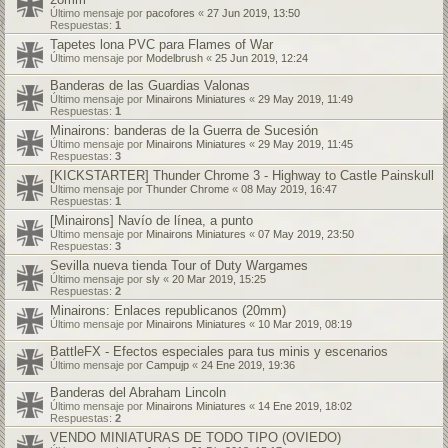
Último mensaje por
pacofores
«
27 Jun 2019, 13:50
Respuestas:
1
Tapetes lona PVC para Flames of War
Último mensaje por
Modelbrush
«
25 Jun 2019, 12:24
Banderas de las Guardias Valonas
Último mensaje por
Minairons Miniatures
«
29 May 2019, 11:49
Respuestas:
1
Minairons: banderas de la Guerra de Sucesión
Último mensaje por
Minairons Miniatures
«
29 May 2019, 11:45
Respuestas:
3
[KICKSTARTER] Thunder Chrome 3 - Highway to Castle Painskull
Último mensaje por
Thunder Chrome
«
08 May 2019, 16:47
Respuestas:
1
[Minairons] Navío de línea, a punto
Último mensaje por
Minairons Miniatures
«
07 May 2019, 23:50
Respuestas:
3
Sevilla nueva tienda Tour of Duty Wargames
Último mensaje por
sly
«
20 Mar 2019, 15:25
Respuestas:
2
Minairons: Enlaces republicanos (20mm)
Último mensaje por
Minairons Miniatures
«
10 Mar 2019, 08:19
BattleFX - Efectos especiales para tus minis y escenarios
Último mensaje por
Campujp
«
24 Ene 2019, 19:36
Banderas del Abraham Lincoln
Último mensaje por
Minairons Miniatures
«
14 Ene 2019, 18:02
Respuestas:
2
VENDO MINIATURAS DE TODO TIPO (OVIEDO)