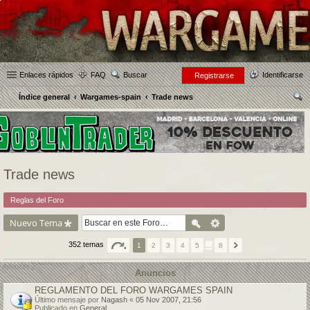
Enlaces rápidos
FAQ
Buscar
Identificarse
Registrarse
Índice general
Wargames-spain
Trade news
us
car
Trade news
Reglas del Foro
Nuevo Tema
352 temas
1
2
3
4
5
…
8
Anuncios
REGLAMENTO DEL FORO WARGAMES SPAIN
Último mensaje por
Nagash
«
05 Nov 2007, 21:56
Publicado en
General