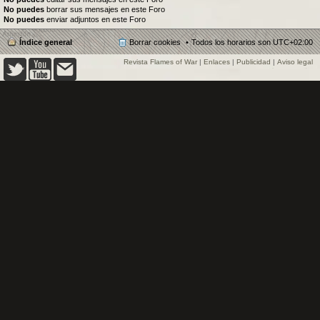
No puedes
borrar sus mensajes en este Foro
No puedes
enviar adjuntos en este Foro
Índice general
Borrar cookies
Todos los horarios son
UTC+02:00
Revista Flames of War
|
Enlaces
|
Publicidad
|
Aviso legal