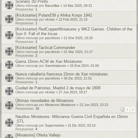
Scenery 3D Prints
Último mensaje por
Basurillas
«
14 Mar 2025, 09:31
Respuestas:
1
[Kickstarter] Poland'39 y Afrika Korps 1941
Último mensaje por
vkrisis
«
12 Feb 2025, 21:15
Respuestas:
1
[Kickstarter] RedCopperMiniatures y MKZ Games. Children of the
Sun II: Fall of the Incas
Último mensaje por
pacofores
«
21 Ene 2025, 19:26
Respuestas:
2
[Kickstarter] Tactical Commander
Último mensaje por
pacofores
«
01 Mar 2024, 21:27
Respuestas:
2
Gama 15mm ACW de Xan Miniatures
Último mensaje por
Xanminiatures
«
25 Ene 2024, 01:06
Nueva caballería francesa 15mm de Xan miniatures.
Último mensaje por
pacofores
«
30 Dic 2023, 21:52
Respuestas:
1
Ciudad de Patriotas, Madrid 2 de mayo de 1808
Último mensaje por
vkrisis
«
27 Jun 2023, 18:27
Últimas novedades de Minairons
Último mensaje por
Minairons Miniatures
«
22 Jun 2023, 23:23
Respuestas:
16
1
2
Nautilus Miniatures: Milicianos Guerra Civil Española en 15mm
.STL
Último mensaje por
Supermarine
«
11 Dic 2022, 03:10
Respuestas:
4
[Minairons] Oferta Vallejo