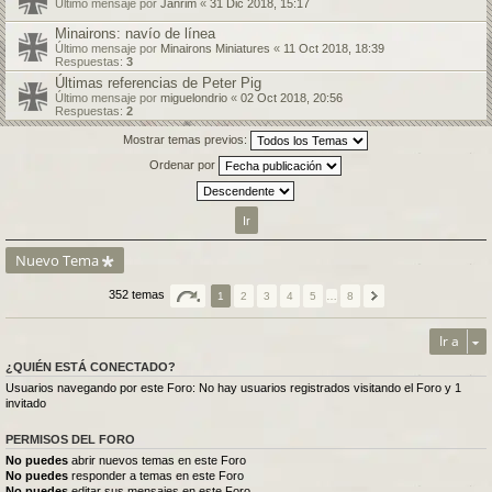
Último mensaje por
Janrim
«
31 Dic 2018, 15:17
Minairons: navío de línea
Último mensaje por
Minairons Miniatures
«
11 Oct 2018, 18:39
Respuestas:
3
Últimas referencias de Peter Pig
Último mensaje por
miguelondrio
«
02 Oct 2018, 20:56
Respuestas:
2
Mostrar temas previos:
Ordenar por
Nuevo Tema
352 temas
1
2
3
4
5
…
8
Ir a
¿QUIÉN ESTÁ CONECTADO?
Usuarios navegando por este Foro: No hay usuarios registrados visitando el Foro y 1
invitado
PERMISOS DEL FORO
No puedes
abrir nuevos temas en este Foro
No puedes
responder a temas en este Foro
No puedes
editar sus mensajes en este Foro