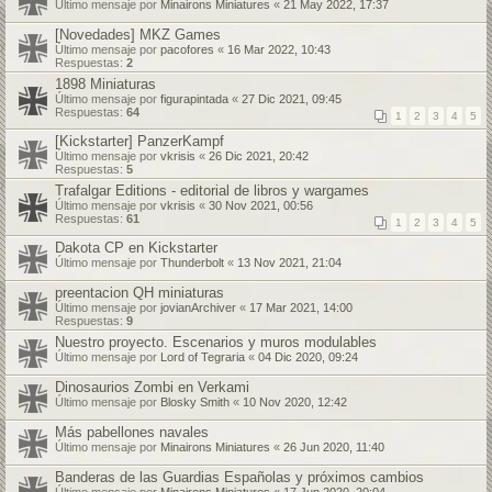
Último mensaje por
Minairons Miniatures
«
21 May 2022, 17:37
[Novedades] MKZ Games
Último mensaje por
pacofores
«
16 Mar 2022, 10:43
Respuestas:
2
1898 Miniaturas
Último mensaje por
figurapintada
«
27 Dic 2021, 09:45
Respuestas:
64
1
2
3
4
5
[Kickstarter] PanzerKampf
Último mensaje por
vkrisis
«
26 Dic 2021, 20:42
Respuestas:
5
Trafalgar Editions - editorial de libros y wargames
Último mensaje por
vkrisis
«
30 Nov 2021, 00:56
Respuestas:
61
1
2
3
4
5
Dakota CP en Kickstarter
Último mensaje por
Thunderbolt
«
13 Nov 2021, 21:04
preentacion QH miniaturas
Último mensaje por
jovianArchiver
«
17 Mar 2021, 14:00
Respuestas:
9
Nuestro proyecto. Escenarios y muros modulables
Último mensaje por
Lord of Tegraria
«
04 Dic 2020, 09:24
Dinosaurios Zombi en Verkami
Último mensaje por
Blosky Smith
«
10 Nov 2020, 12:42
Más pabellones navales
Último mensaje por
Minairons Miniatures
«
26 Jun 2020, 11:40
Banderas de las Guardias Españolas y próximos cambios