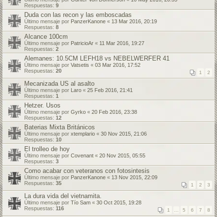
Respuestas:
9
Duda con las recon y las emboscadas
Último mensaje por
PanzerKanone
«
13 Mar 2016, 20:19
Respuestas:
8
Alcance 100cm
Último mensaje por
PatricioAr
«
11 Mar 2016, 19:27
Respuestas:
2
Alemanes: 10.5CM LEFH18 vs NEBELWERFER 41
Último mensaje por
Vatsetis
«
03 Mar 2016, 17:52
Respuestas:
20
1
2
Mecanizada US al asalto
Último mensaje por
Laro
«
25 Feb 2016, 21:41
Respuestas:
1
Hetzer. Usos
Último mensaje por
Gyrko
«
20 Feb 2016, 23:38
Respuestas:
12
Baterias Mixta Británicos
Último mensaje por
xtemplario
«
30 Nov 2015, 21:06
Respuestas:
10
El trolleo de hoy
Último mensaje por
Covenant
«
20 Nov 2015, 05:55
Respuestas:
3
Como acabar con veteranos con fotosintesis
Último mensaje por
PanzerKanone
«
13 Nov 2015, 22:09
Respuestas:
35
1
2
3
La dura vida del vietnamita.
Último mensaje por
Tío Sam
«
30 Oct 2015, 19:28
Respuestas:
116
1
…
5
6
7
8