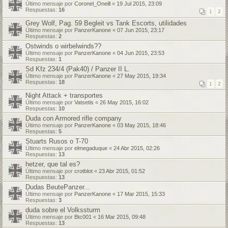
Último mensaje por
Coronel_Oneill
«
19 Jul 2015, 23:09
Respuestas:
16
1
2
Grey Wolf, Pag. 59 Begleit vs Tank Escorts, utilidades
Último mensaje por
PanzerKanone
«
07 Jun 2015, 23:17
Respuestas:
2
Ostwinds o wirbelwinds??
Último mensaje por
PanzerKanone
«
04 Jun 2015, 23:53
Respuestas:
1
Sd Kfz 234/4 (Pak40) / Panzer II L.
Último mensaje por
PanzerKanone
«
27 May 2015, 19:34
Respuestas:
18
1
2
Night Attack + transportes
Último mensaje por
Vatsetis
«
26 May 2015, 16:02
Respuestas:
10
Duda con Armored rifle company
Último mensaje por
PanzerKanone
«
03 May 2015, 18:46
Respuestas:
5
Stuarts Rusos o T-70
Último mensaje por
elmegaduque
«
24 Abr 2015, 02:26
Respuestas:
13
hetzer, que tal es?
Último mensaje por
crotblot
«
23 Abr 2015, 01:52
Respuestas:
13
Dudas BeutePanzer...
Último mensaje por
PanzerKanone
«
17 Mar 2015, 15:33
Respuestas:
3
duda sobre el Volkssturm
Último mensaje por
Btc001
«
16 Mar 2015, 09:48
Respuestas:
13