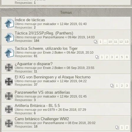
Respuestas:
1
Temas
Índice de tácticas
Último mensaje por
malcador
«
12 Abr 2019, 01:40
Respuestas:
2
Táctica 2/I/1SSPzReg. (Panthers)
Último mensaje por
PanzerKanone
«
09 Abr 2019, 14:03
Respuestas:
184
1
…
10
11
12
13
Tactica Schwere, utilizando los Tiger
Último mensaje por
Erwin J.Boilen
«
09 Abr 2018, 20:10
Respuestas:
81
1
2
3
4
5
6
¿Aguantar o disparar?
Último mensaje por
Erwin J.Boilen
«
08 Sep 2019, 23:55
Respuestas:
11
El KG von Benningsen y el Ataque Nocturno
Último mensaje por
malcador
«
12 Abr 2019, 04:22
Respuestas:
37
1
2
3
Panzerwerfer VS otras artillerías
Último mensaje por
malcador
«
12 Abr 2019, 01:45
Respuestas:
3
Artillería Británica - BL 5.5
Último mensaje por
esr1979
«
26 Ene 2018, 07:29
Respuestas:
6
Carro británico Challenger WW2
Último mensaje por
PanzerKanone
«
08 Ene 2018, 20:02
Respuestas:
18
1
2