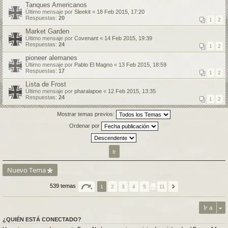
Tanques Americanos
Último mensaje por
Sleekit
«
18 Feb 2015, 17:20
Respuestas:
20
1
2
Market Garden
Último mensaje por
Covenant
«
14 Feb 2015, 19:39
Respuestas:
24
1
2
pioneer alemanes
Último mensaje por
Pablo El Magno
«
13 Feb 2015, 18:59
Respuestas:
17
1
2
Lista de Frost
Último mensaje por
pharalapoe
«
12 Feb 2015, 13:35
Respuestas:
24
1
2
Mostrar temas previos:
Ordenar por
Nuevo Tema
539 temas
1
2
3
4
5
…
11
Ir a
¿QUIÉN ESTÁ CONECTADO?