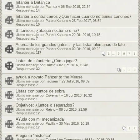
Infantería Británica
Último mensaje por
Paznox
«
06 Ene 2018, 22:34
Respuestas:
14
Infantería contra carros ¿Qué hacer cuando no tienes cañones?
Último mensaje por
PanzerKanone
«
23 Feb 2017, 08:54
Respuestas:
10
Británicos, ¿ataque nocturno o no?
Último mensaje por
PanzerKanone
«
22 Dic 2016, 10:15
Respuestas:
7
Acerca de los grandes gatos… y las listas alemanas de late.
Último mensaje por
PanzerKanone
«
02 Dic 2016, 09:22
Respuestas:
117
1
…
5
6
7
8
Listas de infantería ¿Cómo jugar?
Último mensaje por
Raistd
«
02 Oct 2016, 19:48
Respuestas:
32
1
2
3
ayuda a novato Panzer to the Meuse
Último mensaje por
nacsam
«
29 Jul 2016, 09:39
Respuestas:
7
Listas con puntos de sobra
Último mensaje por
Covenant
«
16 Jul 2016, 10:32
Respuestas:
1
Objetivos: ¿juntos o separados?
Último mensaje por
Raistd
«
08 Jul 2016, 21:59
Respuestas:
12
AYuda con mi mecanizada
Último mensaje por
Padilla
«
30 May 2016, 10:19
Respuestas:
17
1
2
Pregunta "histórica"
Último mensaje por
Gunter Von Donnerson
«
16 May 2016, 20:35