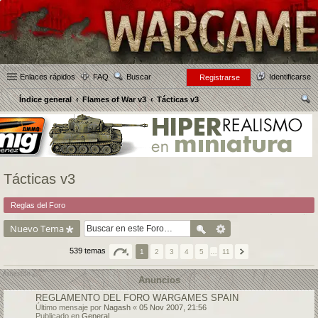
Enlaces rápidos
FAQ
Buscar
Identificarse
Registrarse
Índice general
Flames of War v3
Tácticas v3
us
car
Tácticas v3
Reglas del Foro
Nuevo Tema
539 temas
1
2
3
4
5
…
11
Anuncios
REGLAMENTO DEL FORO WARGAMES SPAIN
Último mensaje por
Nagash
«
05 Nov 2007, 21:56
Publicado en
General