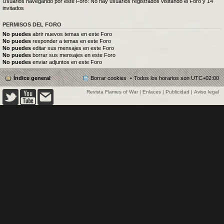
Usuarios navegando por este Foro: No hay usuarios registrados visitando el Foro y 14
invitados
PERMISOS DEL FORO
No puedes
abrir nuevos temas en este Foro
No puedes
responder a temas en este Foro
No puedes
editar sus mensajes en este Foro
No puedes
borrar sus mensajes en este Foro
No puedes
enviar adjuntos en este Foro
Índice general
Borrar cookies
Todos los horarios son
UTC+02:00
Revista Flames of War
|
Enlaces
|
Publicidad
|
Aviso legal