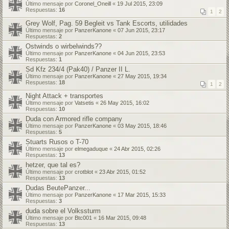
Último mensaje por
Coronel_Oneill
«
19 Jul 2015, 23:09
Respuestas:
16
1
2
Grey Wolf, Pag. 59 Begleit vs Tank Escorts, utilidades
Último mensaje por
PanzerKanone
«
07 Jun 2015, 23:17
Respuestas:
2
Ostwinds o wirbelwinds??
Último mensaje por
PanzerKanone
«
04 Jun 2015, 23:53
Respuestas:
1
Sd Kfz 234/4 (Pak40) / Panzer II L.
Último mensaje por
PanzerKanone
«
27 May 2015, 19:34
Respuestas:
18
1
2
Night Attack + transportes
Último mensaje por
Vatsetis
«
26 May 2015, 16:02
Respuestas:
10
Duda con Armored rifle company
Último mensaje por
PanzerKanone
«
03 May 2015, 18:46
Respuestas:
5
Stuarts Rusos o T-70
Último mensaje por
elmegaduque
«
24 Abr 2015, 02:26
Respuestas:
13
hetzer, que tal es?
Último mensaje por
crotblot
«
23 Abr 2015, 01:52
Respuestas:
13
Dudas BeutePanzer...
Último mensaje por
PanzerKanone
«
17 Mar 2015, 15:33
Respuestas:
3
duda sobre el Volkssturm
Último mensaje por
Btc001
«
16 Mar 2015, 09:48
Respuestas:
13