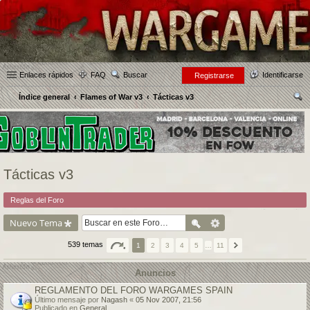
Enlaces rápidos
FAQ
Buscar
Identificarse
Registrarse
Índice general
Flames of War v3
Tácticas v3
us
car
Tácticas v3
Reglas del Foro
Nuevo Tema
539 temas
1
2
3
4
5
…
11
Anuncios
REGLAMENTO DEL FORO WARGAMES SPAIN
Último mensaje por
Nagash
«
05 Nov 2007, 21:56
Publicado en
General