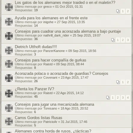
Los gatos de los alemanes mejor traided o en el maletin??
Último mensaje por
greco
«
01 Oct 2015, 01:31
Respuestas:
19
1
2
Ayuda para los alemanes en el frente este
Último mensaje por
inigohe
«
27 Sep 2015, 13:35
Respuestas:
14
Consejos para cuadrar una acorazada alemana a bajo puntaje
Último mensaje por
nathrill_dark_rider
«
25 Sep 2015, 19:07
Respuestas:
36
1
2
3
Dietrich Utthoft dudas!!!!
Último mensaje por
PanzerKanone
«
09 Sep 2015, 18:56
Respuestas:
3
Consejos para hacer compañía de gurkas
Último mensaje por
Raistd
«
09 Sep 2015, 08:44
Respuestas:
8
Acorazada polaca o acorazada de guardias? Consejos
Último mensaje por
Covenant
«
23 Ago 2015, 17:47
Respuestas:
26
1
2
¿Renta los Panzer IV?
Último mensaje por
Raistd
«
22 Ago 2015, 14:12
Respuestas:
45
1
2
3
4
Consejos para jugar una mecanizada alemana
Último mensaje por
Toresano
«
18 Ago 2015, 20:52
Respuestas:
6
Carros Gordos listas Rusas
Último mensaje por
PatricioAr
«
31 Jul 2015, 17:46
Respuestas:
5
Alemanes contra horda de rusos, ¿tácticas?