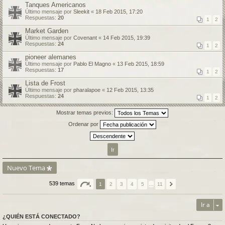
Tanques Americanos
Último mensaje por
Sleekit
«
18 Feb 2015, 17:20
Respuestas:
20
1
2
Market Garden
Último mensaje por
Covenant
«
14 Feb 2015, 19:39
Respuestas:
24
1
2
pioneer alemanes
Último mensaje por
Pablo El Magno
«
13 Feb 2015, 18:59
Respuestas:
17
1
2
Lista de Frost
Último mensaje por
pharalapoe
«
12 Feb 2015, 13:35
Respuestas:
24
1
2
Mostrar temas previos:
Ordenar por
Nuevo Tema
539 temas
1
2
3
4
5
…
11
Ir a
¿QUIÉN ESTÁ CONECTADO?