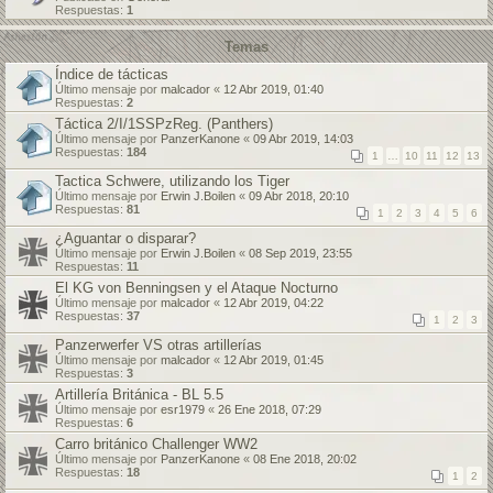
Respuestas:
1
Temas
Índice de tácticas
Último mensaje por
malcador
«
12 Abr 2019, 01:40
Respuestas:
2
Táctica 2/I/1SSPzReg. (Panthers)
Último mensaje por
PanzerKanone
«
09 Abr 2019, 14:03
Respuestas:
184
1
…
10
11
12
13
Tactica Schwere, utilizando los Tiger
Último mensaje por
Erwin J.Boilen
«
09 Abr 2018, 20:10
Respuestas:
81
1
2
3
4
5
6
¿Aguantar o disparar?
Último mensaje por
Erwin J.Boilen
«
08 Sep 2019, 23:55
Respuestas:
11
El KG von Benningsen y el Ataque Nocturno
Último mensaje por
malcador
«
12 Abr 2019, 04:22
Respuestas:
37
1
2
3
Panzerwerfer VS otras artillerías
Último mensaje por
malcador
«
12 Abr 2019, 01:45
Respuestas:
3
Artillería Británica - BL 5.5
Último mensaje por
esr1979
«
26 Ene 2018, 07:29
Respuestas:
6
Carro británico Challenger WW2
Último mensaje por
PanzerKanone
«
08 Ene 2018, 20:02
Respuestas:
18
1
2