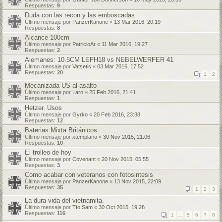
Respuestas:
9
Duda con las recon y las emboscadas
Último mensaje por
PanzerKanone
«
13 Mar 2016, 20:19
Respuestas:
8
Alcance 100cm
Último mensaje por
PatricioAr
«
11 Mar 2016, 19:27
Respuestas:
2
Alemanes: 10.5CM LEFH18 vs NEBELWERFER 41
Último mensaje por
Vatsetis
«
03 Mar 2016, 17:52
Respuestas:
20
1
2
Mecanizada US al asalto
Último mensaje por
Laro
«
25 Feb 2016, 21:41
Respuestas:
1
Hetzer. Usos
Último mensaje por
Gyrko
«
20 Feb 2016, 23:38
Respuestas:
12
Baterias Mixta Británicos
Último mensaje por
xtemplario
«
30 Nov 2015, 21:06
Respuestas:
10
El trolleo de hoy
Último mensaje por
Covenant
«
20 Nov 2015, 05:55
Respuestas:
3
Como acabar con veteranos con fotosintesis
Último mensaje por
PanzerKanone
«
13 Nov 2015, 22:09
Respuestas:
35
1
2
3
La dura vida del vietnamita.
Último mensaje por
Tío Sam
«
30 Oct 2015, 19:28
Respuestas:
116
1
…
5
6
7
8