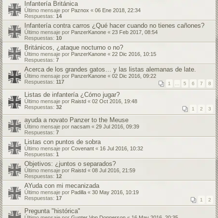
Infantería Británica
Último mensaje por
Paznox
«
06 Ene 2018, 22:34
Respuestas:
14
Infantería contra carros ¿Qué hacer cuando no tienes cañones?
Último mensaje por
PanzerKanone
«
23 Feb 2017, 08:54
Respuestas:
10
Británicos, ¿ataque nocturno o no?
Último mensaje por
PanzerKanone
«
22 Dic 2016, 10:15
Respuestas:
7
Acerca de los grandes gatos… y las listas alemanas de late.
Último mensaje por
PanzerKanone
«
02 Dic 2016, 09:22
Respuestas:
117
1
…
5
6
7
8
Listas de infantería ¿Cómo jugar?
Último mensaje por
Raistd
«
02 Oct 2016, 19:48
Respuestas:
32
1
2
3
ayuda a novato Panzer to the Meuse
Último mensaje por
nacsam
«
29 Jul 2016, 09:39
Respuestas:
7
Listas con puntos de sobra
Último mensaje por
Covenant
«
16 Jul 2016, 10:32
Respuestas:
1
Objetivos: ¿juntos o separados?
Último mensaje por
Raistd
«
08 Jul 2016, 21:59
Respuestas:
12
AYuda con mi mecanizada
Último mensaje por
Padilla
«
30 May 2016, 10:19
Respuestas:
17
1
2
Pregunta "histórica"
Último mensaje por
Gunter Von Donnerson
«
16 May 2016, 20:35