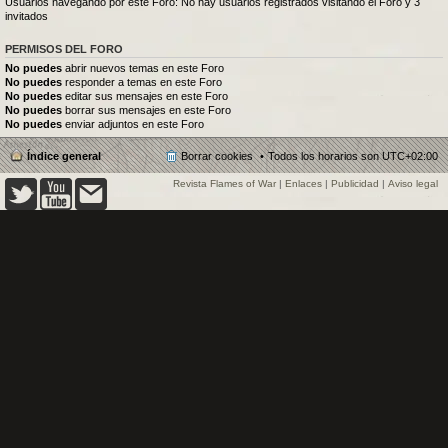
Usuarios navegando por este Foro: No hay usuarios registrados visitando el Foro y 3
invitados
PERMISOS DEL FORO
No puedes
abrir nuevos temas en este Foro
No puedes
responder a temas en este Foro
No puedes
editar sus mensajes en este Foro
No puedes
borrar sus mensajes en este Foro
No puedes
enviar adjuntos en este Foro
Índice general
Borrar cookies
Todos los horarios son
UTC+02:00
Revista Flames of War
|
Enlaces
|
Publicidad
|
Aviso legal