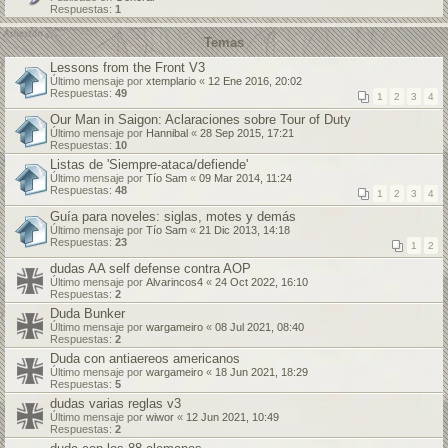
Respuestas:
1
Temas
Lessons from the Front V3
Último mensaje por
xtemplario
«
12 Ene 2016, 20:02
Respuestas:
49
1
2
3
4
Our Man in Saigon: Aclaraciones sobre Tour of Duty
Último mensaje por
Hannibal
«
28 Sep 2015, 17:21
Respuestas:
10
Listas de 'Siempre-ataca/defiende'
Último mensaje por
Tío Sam
«
09 Mar 2014, 11:24
Respuestas:
48
1
2
3
4
Guía para noveles: siglas, motes y demás
Último mensaje por
Tío Sam
«
21 Dic 2013, 14:18
Respuestas:
23
1
2
dudas AA self defense contra AOP
Último mensaje por
Alvarincos4
«
24 Oct 2022, 16:10
Respuestas:
2
Duda Bunker
Último mensaje por
wargameiro
«
08 Jul 2021, 08:40
Respuestas:
2
Duda con antiaereos americanos
Último mensaje por
wargameiro
«
18 Jun 2021, 18:29
Respuestas:
5
dudas varias reglas v3
Último mensaje por
wiwor
«
12 Jun 2021, 10:49
Respuestas:
2