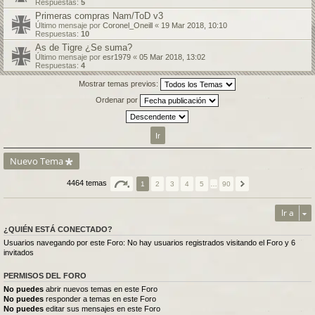
Respuestas:
5
Primeras compras Nam/ToD v3
Último mensaje por
Coronel_Oneill
«
19 Mar 2018, 10:10
Respuestas:
10
As de Tigre ¿Se suma?
Último mensaje por
esr1979
«
05 Mar 2018, 13:02
Respuestas:
4
Mostrar temas previos:
Ordenar por
Nuevo Tema
4464 temas
1
2
3
4
5
…
90
Ir a
¿QUIÉN ESTÁ CONECTADO?
Usuarios navegando por este Foro: No hay usuarios registrados visitando el Foro y 6
invitados
PERMISOS DEL FORO
No puedes
abrir nuevos temas en este Foro
No puedes
responder a temas en este Foro
No puedes
editar sus mensajes en este Foro